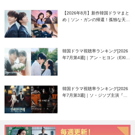
【2026年8月】新作韓国ドラマまと
め｜ソン・ガンの帰還！孤独な天才
高校生ピアニスト役
韓国ドラマ視聴率ランキング[2026
年7月第4週]｜アン・ヒヨン（EXID
ハニ）復帰作『愛が来る』に注目！
韓国ドラマ視聴率ランキング[2026
年7月第3週]｜ソ・ジソブ主演『エ
ージェント・キム』が勢い加速！