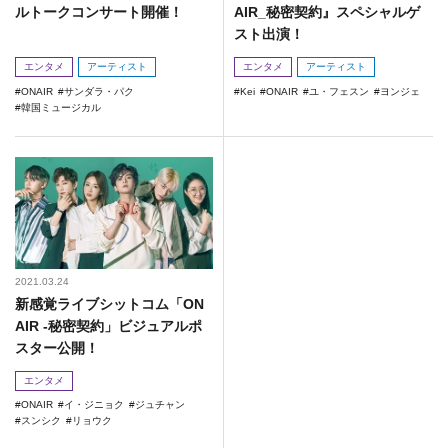
ルトークコンサート開催！
AIR_秘密契約』スペシャルゲ
スト出演！
エンタメ
アーティスト
エンタメ
アーティスト
ONAIR
サンダラ・パク
Kei
ONAIR
ユ・フェスン
ヨンジェ
韓国ミュージカル
2021.03.24
新感覚ライブシットコム「ON
AIR -秘密契約」ビジュアルポ
スター公開！
エンタメ
ONAIR
イ・ジニョク
ジュチャン
スンシク
リョウク