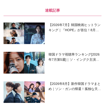
連載記事
【2026年7月】韓国映画ヒットラン
キング｜『HOPE』が首位！8月公
開の注目作は？
韓国ドラマ視聴率ランキング[2026
年7月第5週]｜ソ・イングク主演の
ラブコメがついに最終回！
【2026年8月】新作韓国ドラマまと
め｜ソン・ガンの帰還！孤独な天才
高校生ピアニスト役