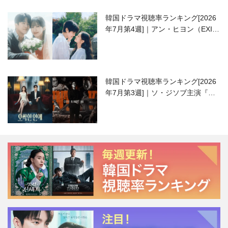
韓国ドラマ視聴率ランキング[2026
年7月第4週]｜アン・ヒヨン（EXID
ハニ）復帰作『愛が来る』に注目！
韓国ドラマ視聴率ランキング[2026
年7月第3週]｜ソ・ジソブ主演『エ
ージェント・キム』が勢い加速！