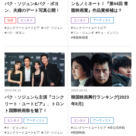
パク・ソジュン&パク・ボヨ
ンもノミネート！『第44回 青
ン、夫婦のデート写真公開！
龍映画賞』作品賞候補は？
注目
エンタメ
エンタメ
アーティスト
コンクリートユートピア
パク･ソジュン
コンクリートユートピア
パク・ボヨン
ソン・ジュンギ
チョ・インソン
青龍映画賞
2023.09.12
2023.09.06
パク・ソジュンら主演『コンク
韓国映画興行ランキング[2023
リート・ユートピア』、トロン
年8月]
ト国際映画祭を魅了！
エンタメ
アーティスト
エンタメ
アーティスト
イ・ビョンホン
コンクリートユートピア
非公式作戦
コンクリートユートピア
パク･ソジュン
韓国映画