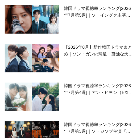
韓国ドラマ視聴率ランキング[2026
年7月第5週]｜ソ・イングク主演の
ラブコメがついに最終回！
【2026年8月】新作韓国ドラマまと
め｜ソン・ガンの帰還！孤独な天才
高校生ピアニスト役
韓国ドラマ視聴率ランキング[2026
年7月第4週]｜アン・ヒヨン（EXID
ハニ）復帰作『愛が来る』に注目！
韓国ドラマ視聴率ランキング[2026
年7月第3週]｜ソ・ジソブ主演『エ
ージェント・キム』が勢い加速！