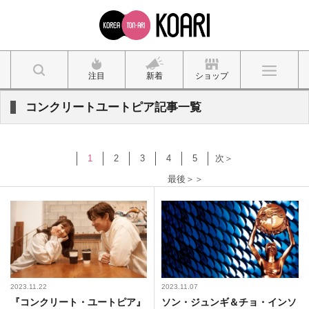
注目
新着
ショップ
コンクリートユートピア記事一覧
1
2
3
4
5
次＞
最後＞＞
2023.11.22
2023.11.07
『コンクリート・ユートピア』
ソン・ジュンギ＆チョ・インソ