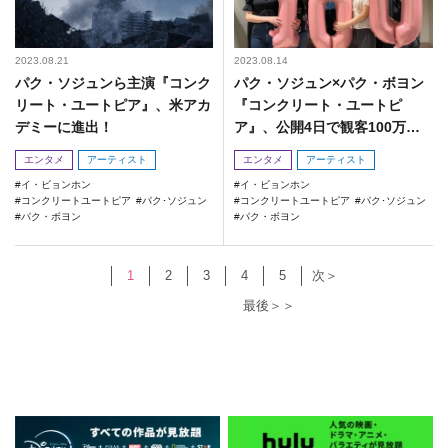
2023.08.21
2023.08.14
パク・ソジュンら主演『コンク
パク・ソジュン×パク・ボヨン
リート・ユートピア』、米アカ
『コンクリート・ユートピ
デミーに進出！
ア』、公開4日で観客100万人
突破！
エンタメ
アーティスト
エンタメ
アーティスト
イ・ビョンホン
イ・ビョンホン
コンクリートユートピア
パク･ソジュン
コンクリートユートピア
パク･ソジュン
パク・ボヨン
パク・ボヨン
1
2
3
4
5
次＞
最後＞＞