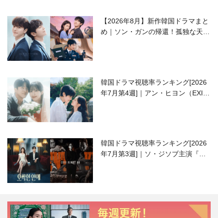
【2026年8月】新作韓国ドラマまと
め｜ソン・ガンの帰還！孤独な天才
高校生ピアニスト役
韓国ドラマ視聴率ランキング[2026
年7月第4週]｜アン・ヒヨン（EXID
ハニ）復帰作『愛が来る』に注目！
韓国ドラマ視聴率ランキング[2026
年7月第3週]｜ソ・ジソブ主演『エ
ージェント・キム』が勢い加速！