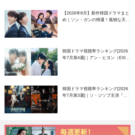
【2026年8月】新作韓国ドラマまと
め｜ソン・ガンの帰還！孤独な天才
高校生ピアニスト役
韓国ドラマ視聴率ランキング[2026
年7月第4週]｜アン・ヒヨン（EXID
ハニ）復帰作『愛が来る』に注目！
韓国ドラマ視聴率ランキング[2026
年7月第3週]｜ソ・ジソブ主演『エ
ージェント・キム』が勢い加速！