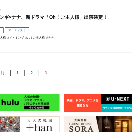
8
ンギ×ナナ、新ドラマ「Oh！ご主人様」出演確定！
メ
アーティスト
主人様
イ・ミンギ
お！ご主人様
ナナ
＜前
1
2
3