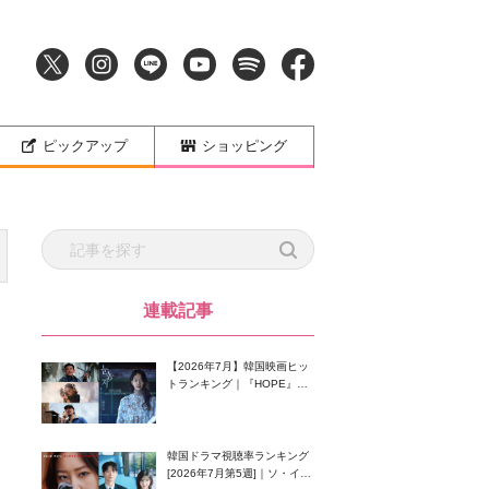
ピックアップ
ショッピング
連載記事
【2026年7月】韓国映画ヒッ
トランキング｜『HOPE』が
首位！8月公開の注目作は？
韓国ドラマ視聴率ランキング
[2026年7月第5週]｜ソ・イン