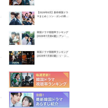
グク主演のラブコメがついに
最終回！
【2026年8月】新作韓国ドラ
マまとめ｜ソン・ガンの帰
還！孤独な天才高校生ピアニ
スト役
韓国ドラマ視聴率ランキング
[2026年7月第4週]｜アン・ヒ
ヨン（EXID ハニ）復帰作
『愛が来る』に注目！
韓国ドラマ視聴率ランキング
[2026年7月第3週]｜ソ・ジソ
ブ主演『エージェント・キ
ム』が勢い加速！