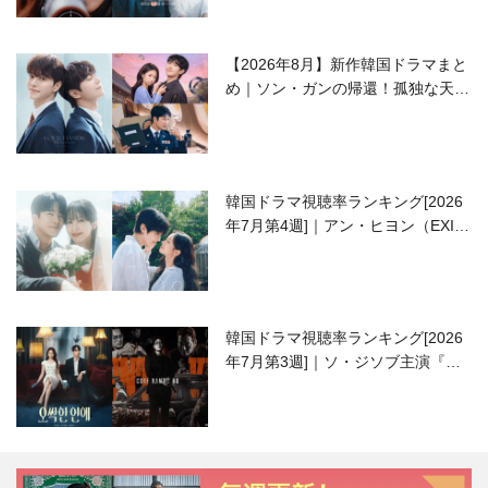
【2026年8月】新作韓国ドラマまと
め｜ソン・ガンの帰還！孤独な天才
高校生ピアニスト役
韓国ドラマ視聴率ランキング[2026
年7月第4週]｜アン・ヒヨン（EXID
ハニ）復帰作『愛が来る』に注目！
韓国ドラマ視聴率ランキング[2026
年7月第3週]｜ソ・ジソブ主演『エ
ージェント・キム』が勢い加速！