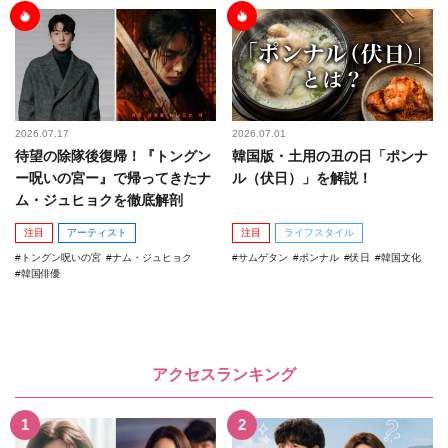
2026.07.17
2026.07.01
待望の除隊後復帰！『トングン
韓国版・土用の丑の日「ポンナ
ー呪いの宮ー』で帰ってきたナ
ル（伏日）」を解説！
ム・ジュヒョクを徹底解剖
注目
アーティスト
注目
ライフスタイル
トングン呪いの宮
ナム・ジュヒョク
サムゲタン
ポンナル
伏日
韓国文化
韓国俳優
アクセスランキング