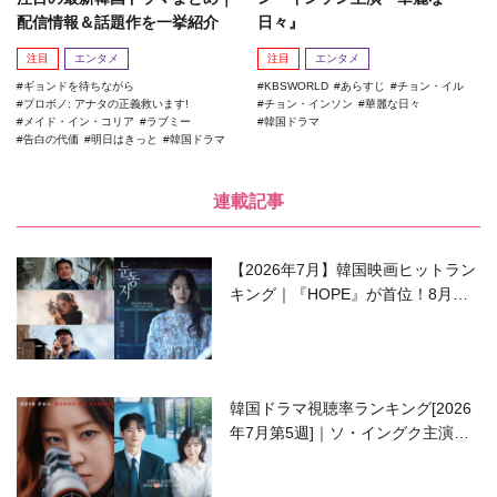
配信情報＆話題作を一挙紹介
日々』
注目
エンタメ
注目
エンタメ
ギョンドを待ちながら
KBSWORLD
あらすじ
チョン・イル
プロボノ: アナタの正義救います!
チョン・インソン
華麗な日々
メイド・イン・コリア
ラブミー
韓国ドラマ
告白の代価
明日はきっと
韓国ドラマ
連載記事
【2026年7月】韓国映画ヒットラン
キング｜『HOPE』が首位！8月公
開の注目作は？
韓国ドラマ視聴率ランキング[2026
年7月第5週]｜ソ・イングク主演の
ラブコメがついに最終回！