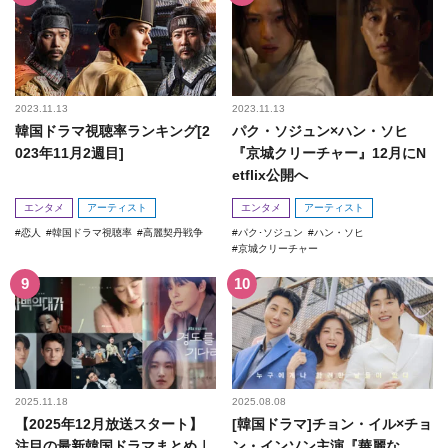
2023.11.13
2023.11.13
韓国ドラマ視聴率ランキング[2
パク・ソジュン×ハン・ソヒ
023年11月2週目]
『京城クリーチャー』12月にN
etflix公開へ
エンタメ
アーティスト
エンタメ
アーティスト
恋人
韓国ドラマ視聴率
高麗契丹戦争
パク･ソジュン
ハン・ソヒ
京城クリーチャー
2025.11.18
2025.08.08
【2025年12月放送スタート】
[韓国ドラマ]チョン・イル×チョ
注目の最新韓国ドラマまとめ｜
ン・インソン主演『華麗な