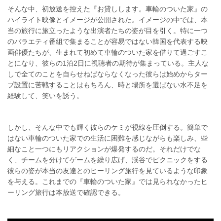
そんな中、初放送を控えた『お貸しします。車輪のついた家』の
ハイライト映像とイメージが公開された。イメージの中では、本
当の旅行に旅立ったような出演者たちの姿が目を引く。特に一つ
のバラエティ番組で集まることが容易ではない韓国を代表する映
画俳優たちが、生まれて初めて車輪のついた家を借りて過ごすこ
とになり、彼らの1泊2日に視聴者の期待が集まっている。主人な
しで全てのことを自らせねばならなくなった彼らは始めからター
プ設置に苦戦することはもちろん、時と場所を選ばない水不足を
経験して、笑いを誘う。
しかし、そんな中でも輝く彼らのケミが視線を圧倒する。簡単で
はない車輪のついた家での生活に困難を感じながらも楽しみ、些
細なこと一つにもリアクションが爆発するのだ。それだけでな
く、チームを分けてゲームを繰り広げ、渓谷でピクニックをする
彼らの姿が本当の友達とのヒーリング旅行を見ているような印象
を与える。これまでの『車輪のついた家』では見られなかったヒ
ーリング旅行は本放送で確認できる。