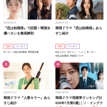
2026.08.07
2026.07.20
『恋は飴模様』で話題！韓国女
韓国ドラマ『恋は飴模様』あら
優ハヨンを徹底解剖
すじ紹介
注目
エンタメ
注目
エンタメ
ハヨン
恋は飴模様
韓国女優
あらすじ
チョン・ヘイン
ハヨン
恋は飴模様
韓国ドラマ
2026.07.17
2026.08.03
韓国ドラマ『人妻キラー』あら
韓国ドラマ視聴率ランキング[2
すじ紹介
026年7月第5週]｜ソ・イングク