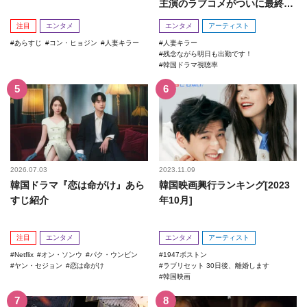
主演のラブコメがついに最終
回！
注目
エンタメ
エンタメ
アーティスト
あらすじ
コン・ヒョジン
人妻キラー
人妻キラー
残念ながら明日も出勤です！
韓国ドラマ視聴率
2026.07.03
2023.11.09
韓国ドラマ『恋は命がけ』あら
韓国映画興行ランキング[2023
すじ紹介
年10月]
注目
エンタメ
エンタメ
アーティスト
Netflix
オン・ソンウ
パク・ウンビン
1947ボストン
ヤン・セジョン
恋は命がけ
ラブリセット 30日後、離婚します
韓国映画