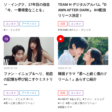
ソ・イングク、17年目の信念
TEAM H デジタルアルバム『D
「今、一番得意なことを」
AWN AFTER DARK』 8/4配信
リリース決定！
エンタメ
アーティスト
注目
エンタメ
ソ・イングク
TEAMH
チャン・グンソク
2026.07.24
2026.07.21
ファン・イニョプ＆ヘリ、初恋
韓国ドラマ『君へと続く僕のド
の記憶を呼び起こすケミストリ
リーム！』あらすじ紹介
ー
エンタメ
アーティスト
注目
エンタメ
ファン・イニョプ
ヘリ
U-NEXT
あらすじ
ファン・イニョプ
君へと続く僕のドリーム！
ヘリ
君へと続く僕のドリーム！
韓国ドラマ