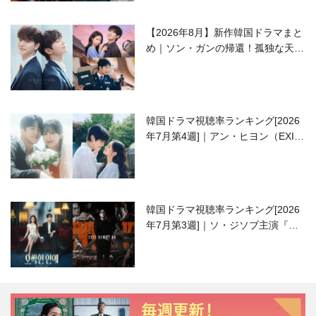
【2026年8月】新作韓国ドラマまと
め｜ソン・ガンの帰還！孤独な天才
高校生ピアニスト役
韓国ドラマ視聴率ランキング[2026
年7月第4週]｜アン・ヒヨン（EXID
ハニ）復帰作『愛が来る』に注目！
韓国ドラマ視聴率ランキング[2026
年7月第3週]｜ソ・ジソブ主演『エ
ージェント・キム』が勢い加速！