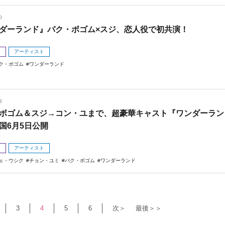
0
ダーランド』パク・ボゴム×スジ、恋人役で初共演！
メ
アーティスト
ク・ボゴム
ワンダーランド
3
ボゴム＆スジ→コン・ユまで、超豪華キャスト『ワンダーラン
国6月5日公開
メ
アーティスト
ェ・ウシク
チョン・ユミ
パク・ボゴム
ワンダーランド
3
4
5
6
次＞
最後＞＞