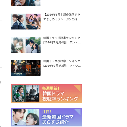
グク主演のラブコメがついに
最終回！
【2026年8月】新作韓国ドラ
マまとめ｜ソン・ガンの帰
還！孤独な天才高校生ピアニ
スト役
韓国ドラマ視聴率ランキング
[2026年7月第4週]｜アン・ヒ
ヨン（EXID ハニ）復帰作
『愛が来る』に注目！
韓国ドラマ視聴率ランキング
[2026年7月第3週]｜ソ・ジソ
ブ主演『エージェント・キ
ム』が勢い加速！
告