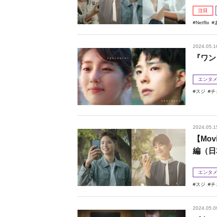
注目
Netflix
2024.05.1
『ワン
エンタ
スジ
チ
2024.05.1
【Mo
編（日
エンタ
スジ
チ
2024.05.0