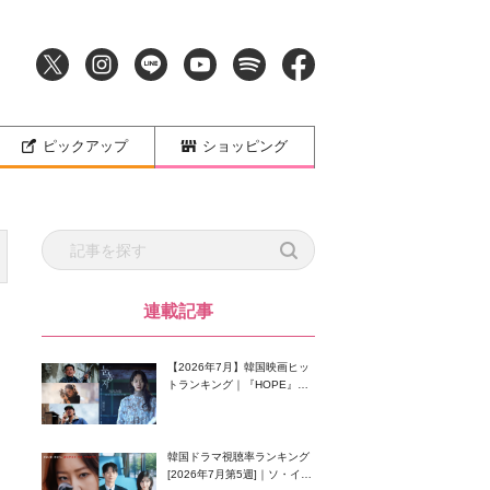
ピックアップ
ショッピング
連載記事
【2026年7月】韓国映画ヒッ
トランキング｜『HOPE』が
首位！8月公開の注目作は？
韓国ドラマ視聴率ランキング
[2026年7月第5週]｜ソ・イン