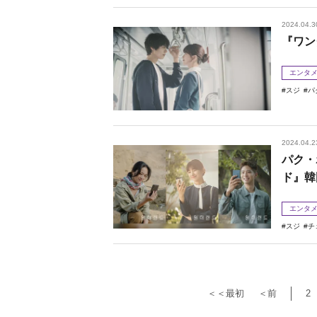
2024.04.3
『ワン
エンタ
スジ
パ
2024.04.2
パク・
ド』韓
エンタ
スジ
チ
＜＜最初
＜前
2