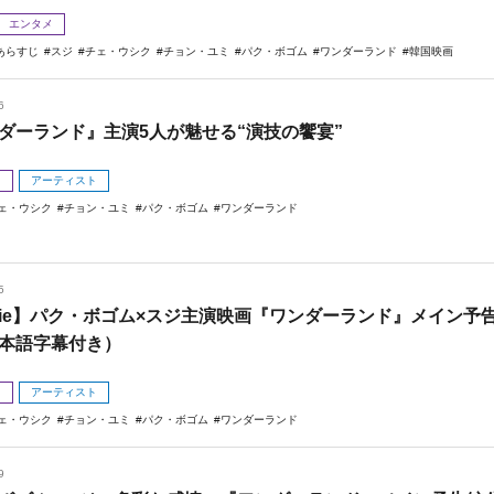
エンタメ
あらすじ
スジ
チェ・ウシク
チョン・ユミ
パク・ボゴム
ワンダーランド
韓国映画
6
ダーランド』主演5人が魅せる“演技の饗宴”
メ
アーティスト
ェ・ウシク
チョン・ユミ
パク・ボゴム
ワンダーランド
5
vie】パク・ボゴム×スジ主演映画『ワンダーランド』メイン予
本語字幕付き）
メ
アーティスト
ェ・ウシク
チョン・ユミ
パク・ボゴム
ワンダーランド
9