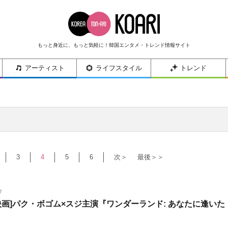
もっと身近に、もっと気軽に！韓国エンタメ・トレンド情報サイト
アーティスト
ライフスタイル
トレンド
3
4
5
6
次＞
最後＞＞
7
映画]パク・ボゴム×スジ主演『ワンダーランド: あなたに逢いた