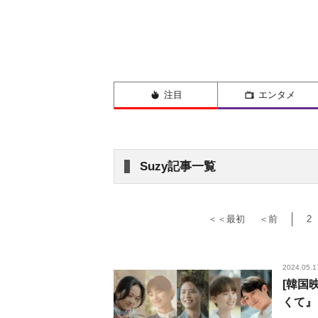
注目
エンタメ
Suzy記事一覧
＜＜最初
＜前
2
2024.05.1
[韓国
くて』