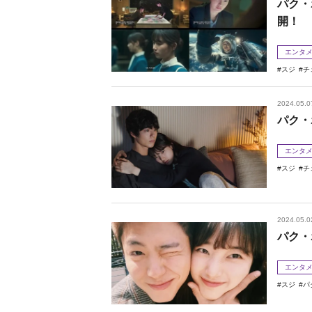
パク・
開！
エンタ
スジ
チ
2024.05.0
パク・
エンタ
スジ
チ
2024.05.0
パク・
エンタ
スジ
パ