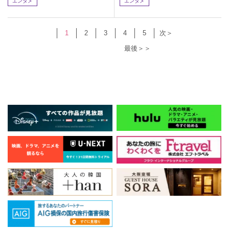
エンタメ
エンタメ
1
2
3
4
5
次＞
最後＞＞