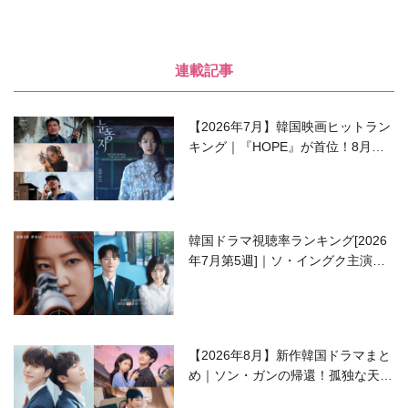
連載記事
【2026年7月】韓国映画ヒットラン
キング｜『HOPE』が首位！8月公
開の注目作は？
韓国ドラマ視聴率ランキング[2026
年7月第5週]｜ソ・イングク主演の
ラブコメがついに最終回！
【2026年8月】新作韓国ドラマまと
め｜ソン・ガンの帰還！孤独な天才
高校生ピアニスト役