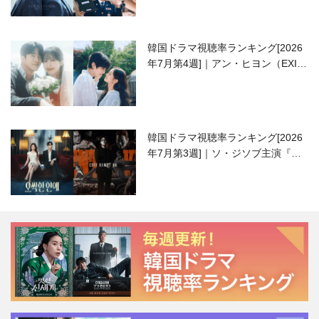
韓国ドラマ視聴率ランキング[2026
年7月第4週]｜アン・ヒヨン（EXID
ハニ）復帰作『愛が来る』に注目！
韓国ドラマ視聴率ランキング[2026
年7月第3週]｜ソ・ジソブ主演『エ
ージェント・キム』が勢い加速！