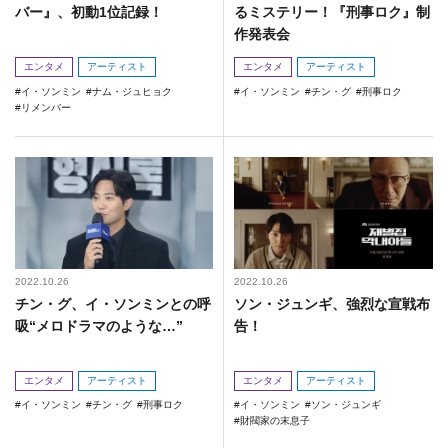
バー』、初動1位記録！
るミステリー！『刑事ロク』制
作発表会
エンタメ
アーティスト
エンタメ
アーティスト
イ・ソンミン
ナム・ジュヒョク
イ・ソンミン
チン・グ
刑事ロク
リメンバー
2022.10.26
2022.10.26
チン・グ、イ・ソンミンとの呼
ソン・ジュンギ、強烈な宣戦布
吸“メロドラマのような…”
告！
エンタメ
アーティスト
エンタメ
アーティスト
イ・ソンミン
チン・グ
刑事ロク
イ・ソンミン
ソン・ジュンギ
財閥家の末息子