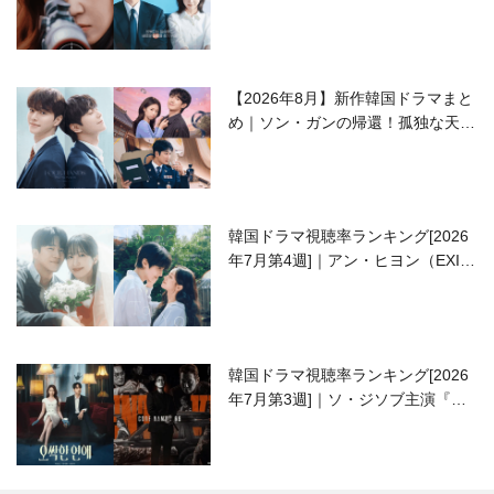
ラブコメがついに最終回！
【2026年8月】新作韓国ドラマまと
め｜ソン・ガンの帰還！孤独な天才
高校生ピアニスト役
韓国ドラマ視聴率ランキング[2026
年7月第4週]｜アン・ヒヨン（EXID
ハニ）復帰作『愛が来る』に注目！
韓国ドラマ視聴率ランキング[2026
年7月第3週]｜ソ・ジソブ主演『エ
ージェント・キム』が勢い加速！