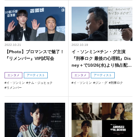
2022.10.21
2022.10.19
【Photo】ブロマンスで魅了！
イ・ソンミン×チン・グ主演
『リメンバー』VIP試写会
『刑事ロク 最後の心理戦』Dis
ney＋で10/26(水)より独占配信
決定！
エンタメ
アーティスト
エンタメ
アーティスト
イ・ソンミン
ナム・ジュヒョク
イ・ソンミン
ジン・グ
刑事ロク
リメンバー