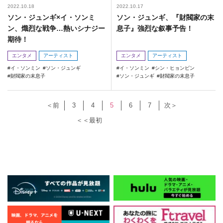
2022.10.18
2022.10.17
ソン・ジュンギ×イ・ソンミ
ソン・ジュンギ、『財閥家の末
ン、熾烈な戦争…熱いシナジー
息子』強烈な叙事予告！
期待！
エンタメ
アーティスト
エンタメ
アーティスト
イ・ソンミン
ソン・ジュンギ
イ・ソンミン
シン・ヒョンビン
財閥家の末息子
ソン・ジュンギ
財閥家の末息子
＜前
3
4
5
6
7
次＞
＜＜最初