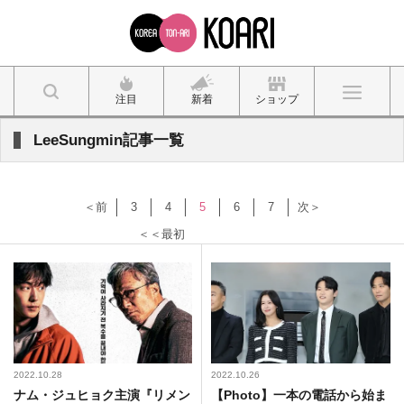
注目
新着
ショップ
LeeSungmin記事一覧
＜前
3
4
5
6
7
次＞
＜＜最初
2022.10.28
2022.10.26
ナム・ジュヒョク主演『リメン
【Photo】一本の電話から始ま