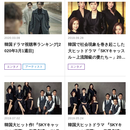
2020.03.09
2019.09.28
韓国ドラマ視聴率ランキング[2
韓国で社会現象を巻き起こした
020年3月1週目]
大ヒットドラマ「SKYキャッス
ル～上流階級の妻たち～」202
0年1月8日(水)よりリリース
エンタメ
アーティスト
エンタメ
2019.07.02
2019.05.24
韓国大ヒット作!『SKYキャッ
韓国大ヒットドラマ 『SKYキ