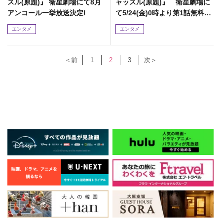
スル(原題)』 衛星劇場にて8月
ャッスル(原題)』 衛星劇場に
アンコール一挙放送決定!
て5/24(金)0時より第1話無料配
信!
エンタメ
エンタメ
＜前
1
2
3
次＞