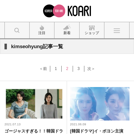
注目
新着
ショップ
kimseohyung記事一覧
＜前
1
2
3
次＞
2021.07.13
2021.06.09
ゴージャスすぎる！！韓国ドラ
[韓国ドラマ]イ・ボヨン主演