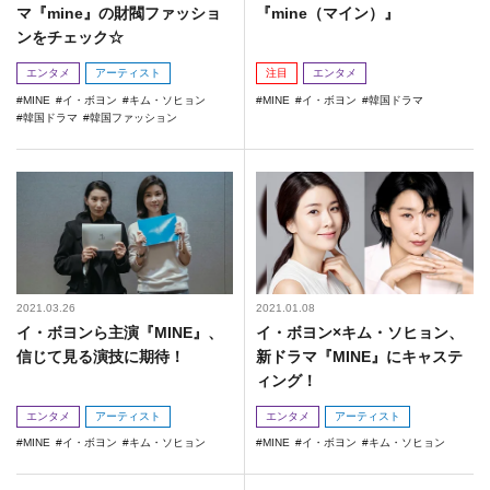
マ『mine』の財閥ファッショ
『mine（マイン）』
ンをチェック☆
エンタメ
アーティスト
注目
エンタメ
MINE
イ・ボヨン
キム・ソヒョン
MINE
イ・ボヨン
韓国ドラマ
韓国ドラマ
韓国ファッション
2021.03.26
2021.01.08
イ・ボヨンら主演『MINE』、
イ・ボヨン×キム・ソヒョン、
信じて見る演技に期待！
新ドラマ『MINE』にキャステ
ィング！
エンタメ
アーティスト
エンタメ
アーティスト
MINE
イ・ボヨン
キム・ソヒョン
MINE
イ・ボヨン
キム・ソヒョン