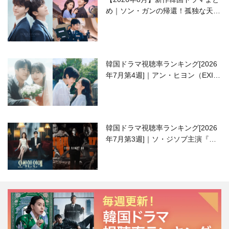
め｜ソン・ガンの帰還！孤独な天才
高校生ピアニスト役
韓国ドラマ視聴率ランキング[2026
年7月第4週]｜アン・ヒヨン（EXID
ハニ）復帰作『愛が来る』に注目！
韓国ドラマ視聴率ランキング[2026
年7月第3週]｜ソ・ジソブ主演『エ
ージェント・キム』が勢い加速！