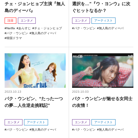
チェ・ジョンヒョプ主演『無人
選択を…”『ウ・ヨンウ』に次
島のディーバ』
ぐヒットなるか？
注目
エンタメ
エンタメ
アーティスト
Netflix
あらすじ
チェ・ジョンヒョプ
パク・ウンビン
無人島のディーバ
パク・ウンビン
無人島のディーバ
韓国ドラマ
2023.10.13
2023.10.03
パク・ウンビン、“たった一つ
パク・ウンビンが魅せる女同士
の夢…人生逆走挑戦記”
の友情！
エンタメ
アーティスト
エンタメ
アーティスト
パク・ウンビン
無人島のディーバ
パク・ウンビン
無人島のディーバ