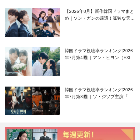
【2026年8月】新作韓国ドラマまと
め｜ソン・ガンの帰還！孤独な天才
高校生ピアニスト役
韓国ドラマ視聴率ランキング[2026
年7月第4週]｜アン・ヒヨン（EXID
ハニ）復帰作『愛が来る』に注目！
韓国ドラマ視聴率ランキング[2026
年7月第3週]｜ソ・ジソブ主演『エ
ージェント・キム』が勢い加速！