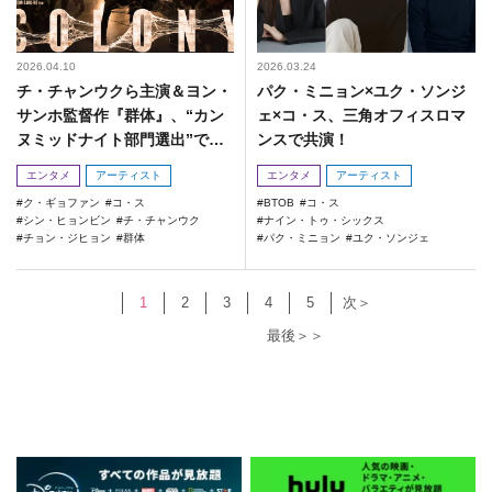
2026.04.10
2026.03.24
チ・チャンウクら主演＆ヨン・
パク・ミニョン×ユク・ソンジ
サンホ監督作『群体』、“カン
ェ×コ・ス、三角オフィスロマ
ヌミッドナイト部門選出”で世
ンスで共演！
界が注目！
エンタメ
アーティスト
エンタメ
アーティスト
ク・ギョファン
コ・ス
BTOB
コ・ス
シン・ヒョンビン
チ・チャンウク
ナイン・トゥ・シックス
チョン・ジヒョン
群体
パク・ミニョン
ユク・ソンジェ
1
2
3
4
5
次＞
最後＞＞