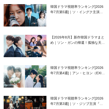
韓国ドラマ視聴率ランキング[2026
年7月第5週]｜ソ・イングク主演の
ラブコメがついに最終回！
【2026年8月】新作韓国ドラマまと
め｜ソン・ガンの帰還！孤独な天才
高校生ピアニスト役
韓国ドラマ視聴率ランキング[2026
年7月第4週]｜アン・ヒヨン（EXID
ハニ）復帰作『愛が来る』に注目！
韓国ドラマ視聴率ランキング[2026
年7月第3週]｜ソ・ジソブ主演『エ
ージェント・キム』が勢い加速！