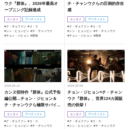
ウク『群体』、2026年最高オ
チ・チャンウクらの圧倒的存在
ープニング記録達成
感
エンタメ
アーティスト
エンタメ
アーティスト
ク・ギョファン
コ・ス
ク・ギョファン
コ・ス
シン・ヒョンビン
チ・チャンウク
シン・ヒョンビン
チ・チャンウク
チョン・ジヒョン
群体
チョン・ジヒョン
群体
2026.05.12
2026.05.06
カンヌ招待作『群体』公式予告
チョン・ジヒョン×チ・チャン
編公開…チョン・ジヒョン＆
ウク『群体』、世界124カ国販
チ・チャンウクら極限サバイバ
売の快挙！
ル
エンタメ
アーティスト
エンタメ
アーティスト
ク・ギョファン
コ・ス
ク・ギョファン
コ・ス
シン・ヒョンビン
チ・チャンウク
シン・ヒョンビン
チ・チャンウク