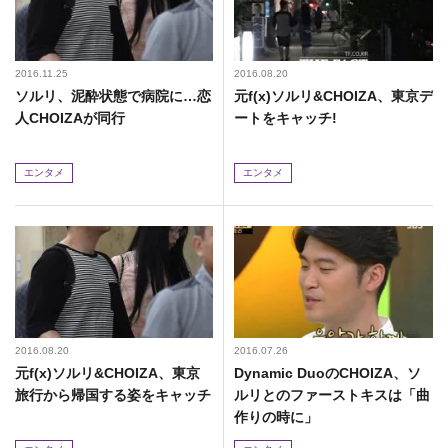
2016.11.25
2016.08.20
ソルリ、泥酔状態で病院に…恋
元f(x)ソルリ&CHOIZA、東京デ
人CHOIZAが同行
ートをキャッチ!
エンタメ
エンタメ
2016.08.20
2016.07.26
元f(x)ソルリ&CHOIZA、東京
Dynamic DuoのCHOIZA、ソ
旅行から帰国する姿をキャッチ
ルリとのファーストキスは「曲
作りの時に」