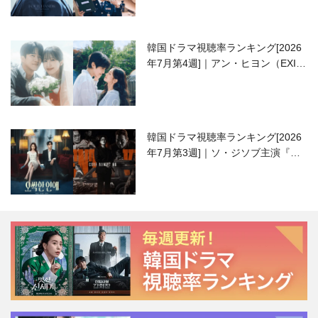
韓国ドラマ視聴率ランキング[2026
年7月第4週]｜アン・ヒヨン（EXID
ハニ）復帰作『愛が来る』に注目！
韓国ドラマ視聴率ランキング[2026
年7月第3週]｜ソ・ジソブ主演『エ
ージェント・キム』が勢い加速！