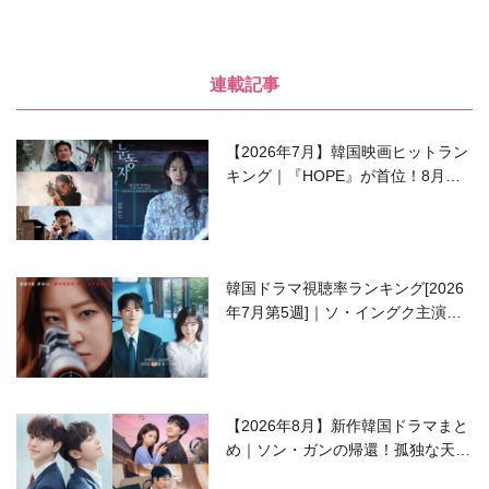
連載記事
【2026年7月】韓国映画ヒットラン
キング｜『HOPE』が首位！8月公
開の注目作は？
韓国ドラマ視聴率ランキング[2026
年7月第5週]｜ソ・イングク主演の
ラブコメがついに最終回！
【2026年8月】新作韓国ドラマまと
め｜ソン・ガンの帰還！孤独な天才
高校生ピアニスト役