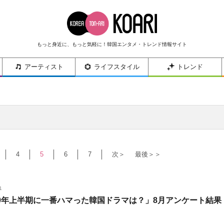
もっと身近に、もっと気軽に！韓国エンタメ・トレンド情報サイト
アーティスト
ライフスタイル
トレンド
4
5
6
7
次＞
最後＞＞
1
20年上半期に一番ハマった韓国ドラマは？」8月アンケート結果