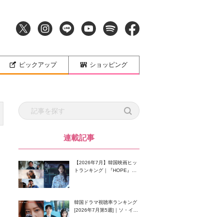
ピックアップ
ショッピング
連載記事
【2026年7月】韓国映画ヒッ
トランキング｜『HOPE』が
首位！8月公開の注目作は？
韓国ドラマ視聴率ランキング
[2026年7月第5週]｜ソ・イン