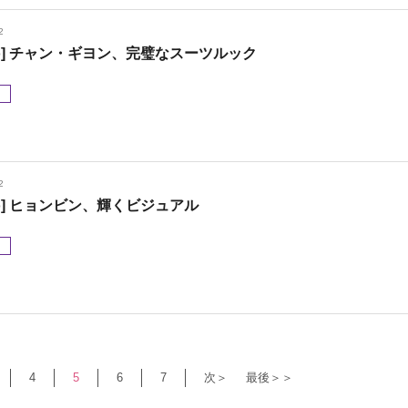
2
oto] チャン・ギヨン、完璧なスーツルック
メ
2
oto] ヒョンビン、輝くビジュアル
メ
4
5
6
7
次＞
最後＞＞