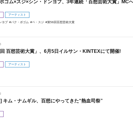
ボゴム×スジ×シン・ドンヨプ、3年連続「百想芸術大賞」MC
メ
アーティスト
ンヨプ
パク・ボゴム
ペ・スジ
第56回百想芸術大賞
6
6回 百想芸術大賞」、6月5日イルサン・KINTEXにて開催!
メ
アーティスト
2
oto] キム・ナムギル、百想にやってきた“熱血司祭”
メ