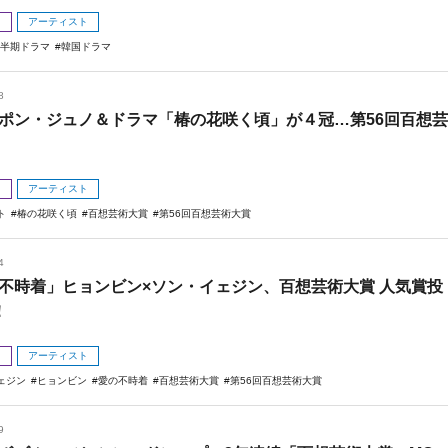
メ
アーティスト
上半期ドラマ
韓国ドラマ
8
ポン・ジュノ＆ドラマ「椿の花咲く頃」が４冠…第56回百想芸
メ
アーティスト
ト
椿の花咲く頃
百想芸術大賞
第56回百想芸術大賞
4
不時着」ヒョンビン×ソン・イェジン、百想芸術大賞 人気賞投
！
メ
アーティスト
ェジン
ヒョンビン
愛の不時着
百想芸術大賞
第56回百想芸術大賞
9