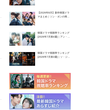
グク主演のラブコメがついに
最終回！
【2026年8月】新作韓国ドラ
マまとめ｜ソン・ガンの帰
還！孤独な天才高校生ピアニ
スト役
韓国ドラマ視聴率ランキング
[2026年7月第4週]｜アン・ヒ
ヨン（EXID ハニ）復帰作
『愛が来る』に注目！
韓国ドラマ視聴率ランキング
[2026年7月第3週]｜ソ・ジソ
ブ主演『エージェント・キ
ム』が勢い加速！