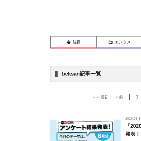
注目
エンタメ
beksan記事一覧
＜＜最初
＜前
3
2020.08.3
「20
発表！