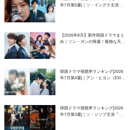
年7月第5週]｜ソ・イングク主演の
ラブコメがついに最終回！
【2026年8月】新作韓国ドラマまと
め｜ソン・ガンの帰還！孤独な天才
高校生ピアニスト役
韓国ドラマ視聴率ランキング[2026
年7月第4週]｜アン・ヒヨン（EXID
ハニ）復帰作『愛が来る』に注目！
韓国ドラマ視聴率ランキング[2026
年7月第3週]｜ソ・ジソブ主演『エ
ージェント・キム』が勢い加速！