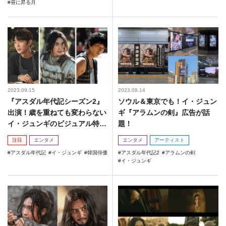
昼に昇る月
2023.09.15
2023.09.14
『アスダル年代記シーズン2』
ソウル＆東京でも！イ・ジュン
出演！歳を重ねても変わらない
ギ『アラムンの剣』広告が話
イ・ジュンギのビジュアル特集
題！
☆
注目
エンタメ
エンタメ
アーティスト
アスダル年代記
イ・ジュンギ
韓国俳優
アスダル年代記2
アラムンの剣
イ・ジュンギ