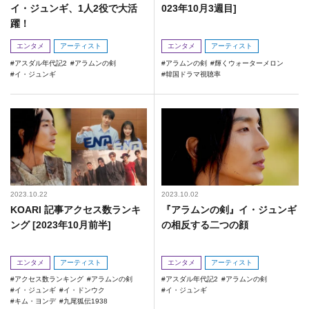
イ・ジュンギ、1人2役で大活
023年10月3週目]
躍！
エンタメ
アーティスト
エンタメ
アーティスト
アスダル年代記2
アラムンの剣
アラムンの剣
輝くウォーターメロン
イ・ジュンギ
韓国ドラマ視聴率
2023.10.22
2023.10.02
KOARI 記事アクセス数ランキ
『アラムンの剣』イ・ジュンギ
ング [2023年10月前半]
の相反する二つの顔
エンタメ
アーティスト
エンタメ
アーティスト
アクセス数ランキング
アラムンの剣
アスダル年代記2
アラムンの剣
イ・ジュンギ
イ・ドンウク
イ・ジュンギ
キム・ヨンデ
九尾狐伝1938