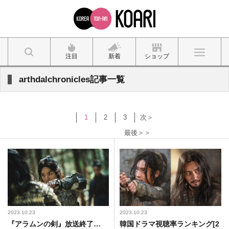
注目
新着
ショップ
arthdalchronicles記事一覧
1
2
3
次＞
最後＞＞
2023.10.23
2023.10.23
『アラムンの剣』放送終了…
韓国ドラマ視聴率ランキング[2