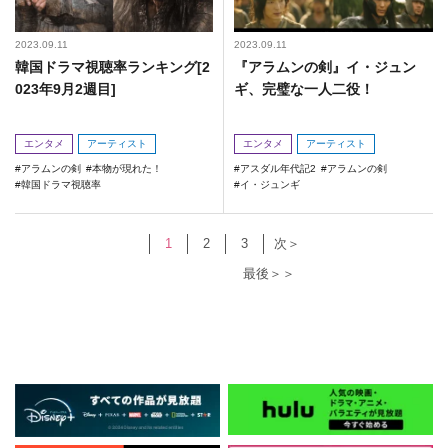
2023.09.11
2023.09.11
韓国ドラマ視聴率ランキング[2
『アラムンの剣』イ・ジュン
023年9月2週目]
ギ、完璧な一人二役！
エンタメ
アーティスト
エンタメ
アーティスト
アラムンの剣
本物が現れた！
アスダル年代記2
アラムンの剣
韓国ドラマ視聴率
イ・ジュンギ
1
2
3
次＞
最後＞＞