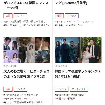
がハマるU-NEXT韓国ロマンス
ング [2025年2月前半]
ドラマ5選
注目
エンタメ
注目
エンタメ
あいつは黒炎竜
卒業
愛は一本橋で
イ・ジョンソク
パク・ヒョンシク
流れ星
酔いしれるロマンス
韓国ドラマ
埋もれた心
韓国ドラマ
2025.02.04
2024.12.30
大人の心に響く！ビターチョコ
韓国ドラマ視聴率ランキング[2
のような恋愛韓国ドラマ5選
024年12月4週目]
注目
エンタメ
エンタメ
アーティスト
その電話が鳴るとき
トランク
愛は一本橋で
熱血司祭2
モーテル・カリフォルニア
韓国ドラマ視聴率
わたしの完璧な秘書
愛は一本橋で