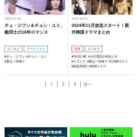
2024.11.08
2024.11.01
チュ・ジフン＆チョン・ユミ、
2024年11月放送スタート！新
敵同士の18年ロマンス
作韓国ドラマまとめ
エンタメ
アーティスト
注目
エンタメ
チュ・ジフン
チョン・ユミ
FACE ME
その電話が鳴るとき
愛は一本橋で
トランク
愛は一本橋で
江南Bサイド
熱血司祭2
韓国ドラマ
1
2
3
次＞