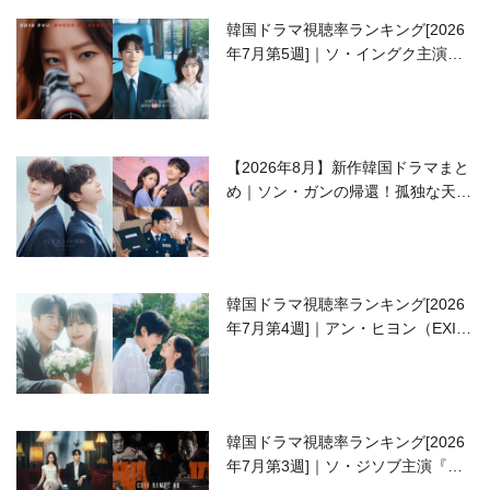
韓国ドラマ視聴率ランキング[2026
年7月第5週]｜ソ・イングク主演の
ラブコメがついに最終回！
【2026年8月】新作韓国ドラマまと
め｜ソン・ガンの帰還！孤独な天才
高校生ピアニスト役
韓国ドラマ視聴率ランキング[2026
年7月第4週]｜アン・ヒヨン（EXID
ハニ）復帰作『愛が来る』に注目！
韓国ドラマ視聴率ランキング[2026
年7月第3週]｜ソ・ジソブ主演『エ
ージェント・キム』が勢い加速！