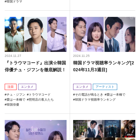
韓国ドラマ
2024.11.27
2024.11.25
『トラウマコード』出演☆韓国
韓国ドラマ視聴率ランキング[2
俳優チュ・ジフンを徹底解説！
024年11月3週目]
注目
エンタメ
エンタメ
アーティスト
チュ・ジフン
トラウマコード
その電話が鳴るとき
愛は一本橋で
愛は一本橋で
照明店の客人たち
韓国ドラマ視聴率ランキング
韓国俳優