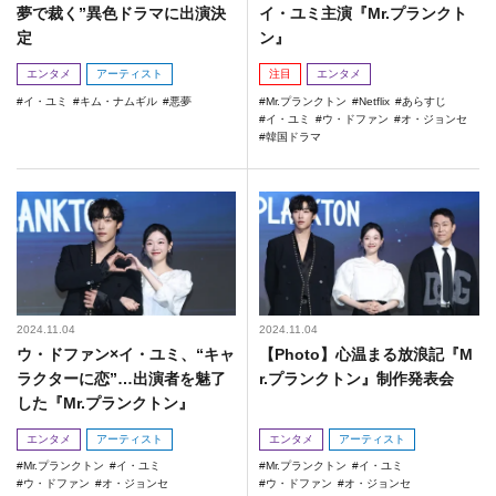
夢で裁く”異色ドラマに出演決
イ・ユミ主演『Mr.プランクト
定
ン』
エンタメ
アーティスト
注目
エンタメ
イ・ユミ
キム・ナムギル
悪夢
Mr.プランクトン
Netflix
あらすじ
イ・ユミ
ウ・ドファン
オ・ジョンセ
韓国ドラマ
2024.11.04
2024.11.04
ウ・ドファン×イ・ユミ、“キャ
【Photo】心温まる放浪記『M
ラクターに恋”…出演者を魅了
r.プランクトン』制作発表会
した『Mr.プランクトン』
エンタメ
アーティスト
エンタメ
アーティスト
Mr.プランクトン
イ・ユミ
Mr.プランクトン
イ・ユミ
ウ・ドファン
オ・ジョンセ
ウ・ドファン
オ・ジョンセ