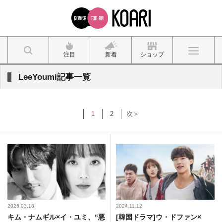
注目
新着
ショップ
LeeYoumi記事一覧
1
2
次＞
2026.03.18
2024.11.12
キム・ナムギル×イ・ユミ、“悪
[韓国ドラマ]ウ・ドファン×