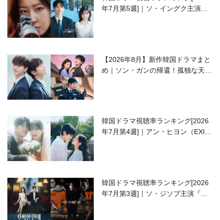
年7月第5週]｜ソ・イングク主演の
ラブコメがついに最終回！
【2026年8月】新作韓国ドラマまと
め｜ソン・ガンの帰還！孤独な天才
高校生ピアニスト役
韓国ドラマ視聴率ランキング[2026
年7月第4週]｜アン・ヒヨン（EXID
ハニ）復帰作『愛が来る』に注目！
韓国ドラマ視聴率ランキング[2026
年7月第3週]｜ソ・ジソブ主演『エ
ージェント・キム』が勢い加速！