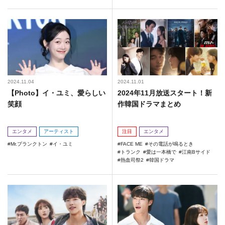
2024.11.04
2024.11.01
【Photo】イ・ユミ、愛らしい
2024年11月放送スタート！新
笑顔
作韓国ドラマまとめ
エンタメ
アーティスト
注目
エンタメ
Mr.プランクトン
イ・ユミ
FACE ME
その電話が鳴るとき
トランク
愛は一本橋で
江南Bサイド
熱血司祭2
韓国ドラマ