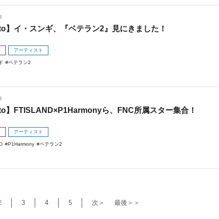
3
oto】イ・スンギ、『ベテラン2』見にきました！
メ
アーティスト
ギ
ベテラン2
3
to】FTISLAND×P1Harmonyら、FNC所属スター集合！
メ
アーティスト
D
P1Harmony
ベテラン2
2
3
4
5
次＞
最後＞＞