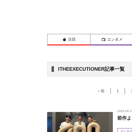
注目
エンタメ
ITHEEXECUTIONER記事一覧
＜前
1
2024.09.1
前作よ
エンタ