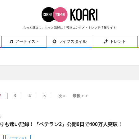
もっと身近に、もっと気軽に！韓国エンタメ・トレンド情報サイト
アーティスト
ライフスタイル
トレンド
2
3
4
5
次＞
最後＞＞
9
りも速い記録！『ベテラン2』公開6日で400万人突破！
メ
アーティスト