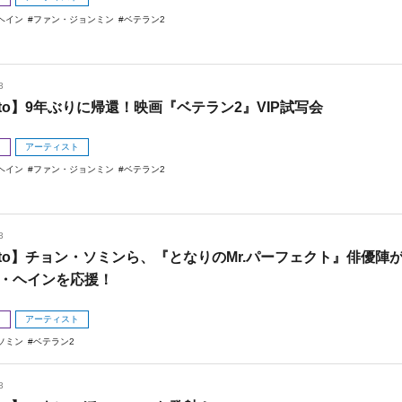
ヘイン
ファン・ジョンミン
ベテラン2
3
oto】9年ぶりに帰還！映画『ベテラン2』VIP試写会
メ
アーティスト
ヘイン
ファン・ジョンミン
ベテラン2
3
oto】チョン・ソミンら、『となりのMr.パーフェクト』俳優陣
・ヘインを応援！
メ
アーティスト
ソミン
ベテラン2
3