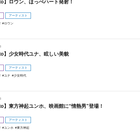
oto】ロウン、ほっぺハート発射！
メ
アーティスト
2
ロウン
3
oto】少女時代ユナ、眩しい美貌
メ
アーティスト
2
ユナ
少女時代
3
oto】東方神起ユンホ、映画館に“情熱男”登場！
メ
アーティスト
2
ユンホ
東方神起