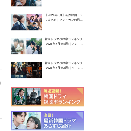
グク主演のラブコメがついに
最終回！
【2026年8月】新作韓国ドラ
マまとめ｜ソン・ガンの帰
還！孤独な天才高校生ピアニ
スト役
韓国ドラマ視聴率ランキング
[2026年7月第4週]｜アン・ヒ
ヨン（EXID ハニ）復帰作
『愛が来る』に注目！
韓国ドラマ視聴率ランキング
[2026年7月第3週]｜ソ・ジソ
ブ主演『エージェント・キ
ム』が勢い加速！
が