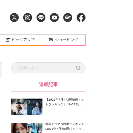
ピックアップ
ショッピング
連載記事
【2026年7月】韓国映画ヒッ
トランキング｜『HOPE』が
首位！8月公開の注目作は？
韓国ドラマ視聴率ランキング
[2026年7月第5週]｜ソ・イン