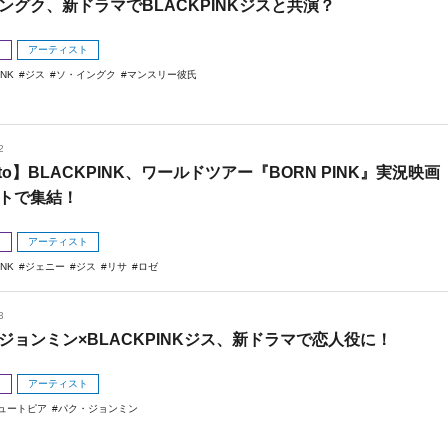
ングク、新ドラマでBLACKPINKジスと共演？
メ
アーティスト
INK
ジス
ソ・イングク
マンスリー彼氏
2
oto】BLACKPINK、ワールドツアー『BORN PINK』実況映画
トで集結！
メ
アーティスト
INK
ジェニー
ジス
リサ
ロゼ
3
ジョンミン×BLACKPINKジス、新ドラマで恋人役に！
メ
アーティスト
ュートピア
パク・ジョンミン