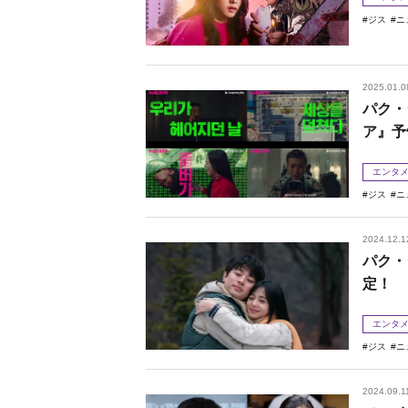
ジス
ニ
2025.01.0
パク・
ア』予
エンタ
ジス
ニ
2024.12.1
パク・
定！
エンタ
ジス
ニ
2024.09.1