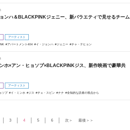
6
ョンハ＆BLACKPINKジェニー、新バラエティで見せるチーム
メ
アーティスト
INK
アパートメント404
イ・ジョンハ
ジェニー
チャ・テヒョン
4
ンホ×アン・ヒョソプ×BLACKPINKジス、新作映画で豪華共
メ
アーティスト
ョソプ
イ・ミンホ
ジス
チェ・スビン
ナナ
全知的な読者の視点から
3
4
5
6
次＞
最後＞＞