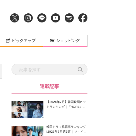
ピックアップ
ショッピング
連載記事
【2026年7月】韓国映画ヒッ
トランキング｜『HOPE』が
首位！8月公開の注目作は？
韓国ドラマ視聴率ランキング
[2026年7月第5週]｜ソ・イン