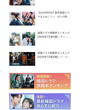
グク主演のラブコメがついに
最終回！
【2026年8月】新作韓国ドラ
マまとめ｜ソン・ガンの帰
還！孤独な天才高校生ピアニ
スト役
韓国ドラマ視聴率ランキング
[2026年7月第4週]｜アン・ヒ
ヨン（EXID ハニ）復帰作
『愛が来る』に注目！
韓国ドラマ視聴率ランキング
[2026年7月第3週]｜ソ・ジソ
ブ主演『エージェント・キ
ム』が勢い加速！
決