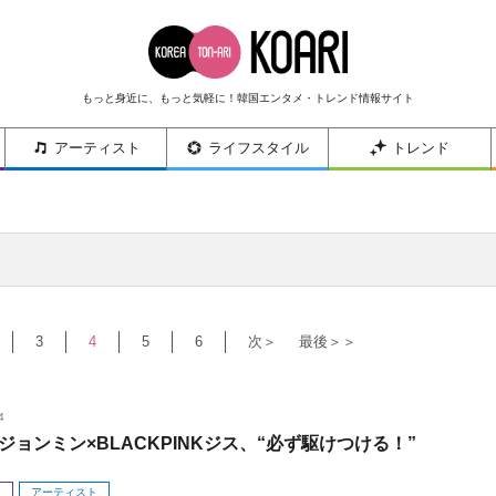
もっと身近に、もっと気軽に！韓国エンタメ・トレンド情報サイト
アーティスト
ライフスタイル
トレンド
3
4
5
6
次＞
最後＞＞
4
ジョンミン×BLACKPINKジス、“必ず駆けつける！”
メ
アーティスト