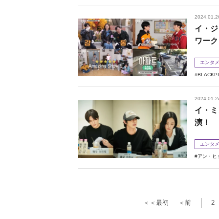
2024.01.2
イ・ジ
ワーク
エンタ
BLACKP
2024.01.2
イ・ミ
演！
エンタ
アン・ヒ
＜＜最初
＜前
2