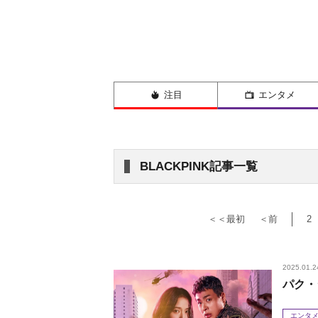
注目
エンタメ
BLACKPINK記事一覧
＜＜最初
＜前
2
2025.01.2
パク・
エンタ