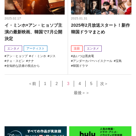
2025.02.17
2025.01.31
イ・ミンホ×アン・ヒョソプ主
2025年2月放送スタート！新作
演の最新映画、韓国で7月公開
韓国ドラマまとめ
決定
エンタメ
アーティスト
注目
エンタメ
アン・ヒョソプ
イ・ミンホ
ジス
あいつは黒炎竜
チェ・スビン
ナナ
アンダーカバーハイスクール
宝島
全知的な読者の視点から
韓国ドラマ
＜前
1
2
3
4
5
次＞
最後＞＞