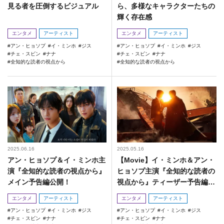
見る者を圧倒するビジュアル
ら、多様なキャラクターたちの
輝く存在感
エンタメ
アーティスト
エンタメ
アーティスト
アン・ヒョソプ
イ・ミンホ
ジス
アン・ヒョソプ
イ・ミンホ
ジス
チェ・スビン
ナナ
チェ・スビン
ナナ
全知的な読者の視点から
全知的な読者の視点から
2025.06.16
2025.05.16
アン・ヒョソプ＆イ・ミンホ主
【Movie】イ・ミンホ＆アン・
演『全知的な読者の視点から』
ヒョソプ主演『全知的な読者の
メイン予告編公開！
視点から』ティーザー予告編
（日本語字幕付き）
エンタメ
アーティスト
エンタメ
アーティスト
アン・ヒョソプ
イ・ミンホ
ジス
アン・ヒョソプ
イ・ミンホ
ジス
チェ・スビン
ナナ
チェ・スビン
ナナ