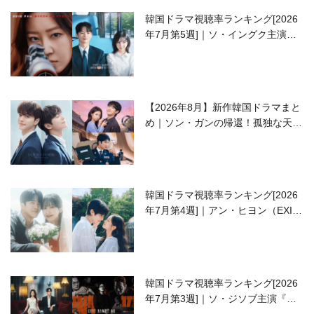
韓国ドラマ視聴率ランキング[2026
年7月第5週]｜ソ・イングク主演の
ラブコメがついに最終回！
【2026年8月】新作韓国ドラマまと
め｜ソン・ガンの帰還！孤独な天才
高校生ピアニスト役
韓国ドラマ視聴率ランキング[2026
年7月第4週]｜アン・ヒヨン（EXID
ハニ）復帰作『愛が来る』に注目！
韓国ドラマ視聴率ランキング[2026
年7月第3週]｜ソ・ジソブ主演『エ
ージェント・キム』が勢い加速！