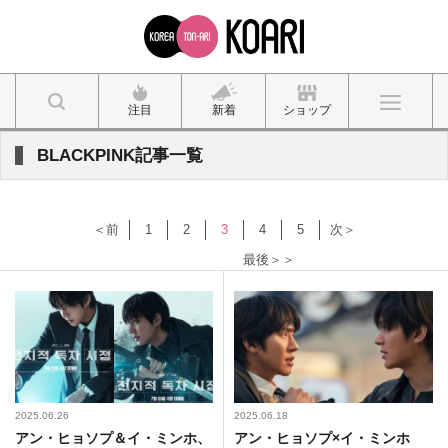
注目
新着
ショップ
BLACKPINK記事一覧
＜前
1
2
3
4
5
次＞
最後＞＞
2025.06.26
2025.06.18
アン・ヒョソプ＆イ・ミンホ、
アン・ヒョソプ×イ・ミンホ