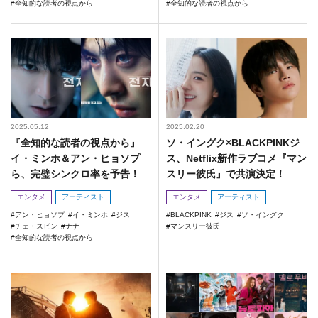
全知的な読者の視点から
全知的な読者の視点から
2025.05.12
2025.02.20
『全知的な読者の視点から』
ソ・イングク×BLACKPINKジ
イ・ミンホ＆アン・ヒョソプ
ス、Netflix新作ラブコメ『マン
ら、完璧シンクロ率を予告！
スリー彼氏』で共演決定！
エンタメ
アーティスト
エンタメ
アーティスト
アン・ヒョソプ
イ・ミンホ
ジス
BLACKPINK
ジス
ソ・イングク
チェ・スビン
ナナ
マンスリー彼氏
全知的な読者の視点から