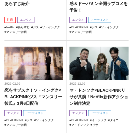
あらすじ紹介
感＆ドーパミン全開ラブコメを
予告！
注目
エンタメ
エンタメ
アーティスト
Netflix
あらすじ
ジス
ソ・イングク
BLACKPINK
ジス
ソ・イングク
マンスリー彼氏
マンスリー彼氏
2026.02.05
2025.12.05
恋をサブスク！ソ・イングク×
マ・ドンソク×BLACKPINKリ
BLACKPINKジス『マンスリー
サが共演！Netflix新作アクショ
彼氏』3月6日配信
ン制作決定
エンタメ
アーティスト
エンタメ
アーティスト
BLACKPINK
ジス
ソ・イングク
BLACKPINK
イ・ジヌク
タイゴ
マンスリー彼氏
マ・ドンソク
リサ