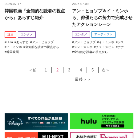
2025.07.17
2025.07.09
韓国映画『全知的な読者の視点
アン・ヒョソプ＆イ・ミンホ
から』あらすじ紹介
ら、俳優たちの努力で完成させ
たアクションシーン
注目
エンタメ
エンタメ
アーティスト
Hulu
あらすじ
アン・ヒョソプ
アン・ヒョソプ
イ・ミンホ
ジス
イ・ミンホ
全知的な読者の視点から
シン・スンホ
チェ・スビン
ナナ
韓国映画
全知的な読者の視点から
＜前
1
2
3
4
5
次＞
最後＞＞