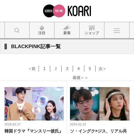
注目
新着
ショップ
BLACKPINK記事一覧
＜前
1
2
3
4
5
次＞
最後＞＞
2026.02.17
2026.02.10
韓国ドラマ『マンスリー彼氏』
ソ・イングク×ジス、リアル共