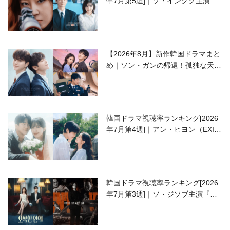
年7月第5週]｜ソ・イングク主演の
ラブコメがついに最終回！
【2026年8月】新作韓国ドラマまと
め｜ソン・ガンの帰還！孤独な天才
高校生ピアニスト役
韓国ドラマ視聴率ランキング[2026
年7月第4週]｜アン・ヒヨン（EXID
ハニ）復帰作『愛が来る』に注目！
韓国ドラマ視聴率ランキング[2026
年7月第3週]｜ソ・ジソブ主演『エ
ージェント・キム』が勢い加速！