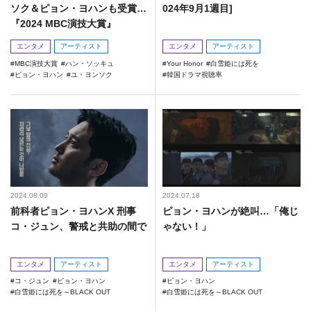
ソク＆ピョン・ヨハンも受賞…
024年9月1週目]
『2024 MBC演技大賞』
エンタメ
アーティスト
エンタメ
アーティスト
MBC演技大賞
ハン・ソッキュ
Your Honor
白雪姫には死を
ピョン・ヨハン
ユ・ヨンソク
韓国ドラマ視聴率
2024.08.09
2024.07.18
前科者ピョン・ヨハンX 刑事
ピョン・ヨハンが絶叫…「俺じ
コ・ジュン、警戒と共助の間で
ゃない！」
エンタメ
アーティスト
エンタメ
アーティスト
コ・ジュン
ピョン・ヨハン
ピョン・ヨハン
白雪姫には死を～BLACK OUT
白雪姫には死を～BLACK OUT