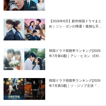
ラブコメがついに最終回！
【2026年8月】新作韓国ドラマまと
め｜ソン・ガンの帰還！孤独な天才
高校生ピアニスト役
韓国ドラマ視聴率ランキング[2026
年7月第4週]｜アン・ヒヨン（EXID
ハニ）復帰作『愛が来る』に注目！
韓国ドラマ視聴率ランキング[2026
年7月第3週]｜ソ・ジソブ主演『エ
ージェント・キム』が勢い加速！