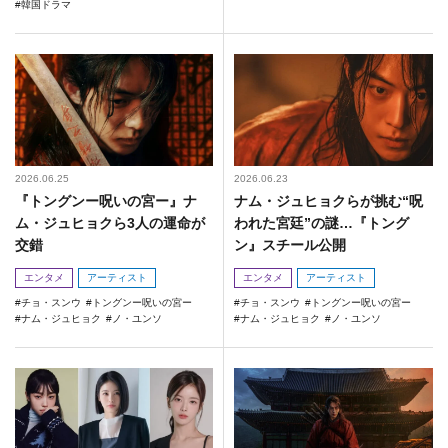
韓国ドラマ
2026.06.25
2026.06.23
『トングンー呪いの宮ー』ナ
ナム・ジュヒョクらが挑む“呪
ム・ジュヒョクら3人の運命が
われた宮廷”の謎…『トング
交錯
ン』スチール公開
エンタメ
アーティスト
エンタメ
アーティスト
チョ・スンウ
トングンー呪いの宮ー
チョ・スンウ
トングンー呪いの宮ー
ナム・ジュヒョク
ノ・ユンソ
ナム・ジュヒョク
ノ・ユンソ