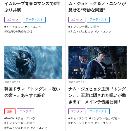
イムループ青春ロマンスで3年
ム・ジュヒョク＆ノ・ユンソが
ぶり共演
見せる“奇妙な同盟”
エンタメ
アーティスト
エンタメ
アーティスト
イ・チェミン
ノ・ユンソ
トングンー呪いの宮ー
私が死を決めたのは
ナム・ジュヒョク
ノ・ユンソ
2026.07.02
2026.07.01
韓国ドラマ 『トングン －呪い
ナム・ジュヒョク主演『トング
の宮－』あらすじ紹介
ン』、王宮に隠された呪いが動
き出す…メイン予告編公開！
注目
エンタメ
エンタメ
アーティスト
Netflix
チョ・スンウ
チョ・スンウ
トングンー呪いの宮ー
トングンー呪いの宮ー
ナム・ジュヒョク
ノ・ユンソ
ナム・ジュヒョク
ノ・ユンソ