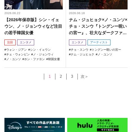
2026.06.22
2026.06.18
【2026年保存版】シン・イェ
ナム・ジュヒョク×ノ・ユンソ×
ウン、ノ・ジョンウィなど注目
チョ・スンウ『トングンー呪い
の若手韓国女優
の宮ー』、壮大なダークファン
タジーの幕開け
注目
エンタメ
エンタメ
アーティスト
ウォン・ジアン
シン・イェウン
チョ・スンウ
トングンー呪いの宮ー
チェ・ウォンビン
ノ・ジョンウィ
ナム・ジュヒョク
ノ・ユンソ
ノ・ユンソ
ホン・ファヨン
韓国女優
1
2
3
次＞