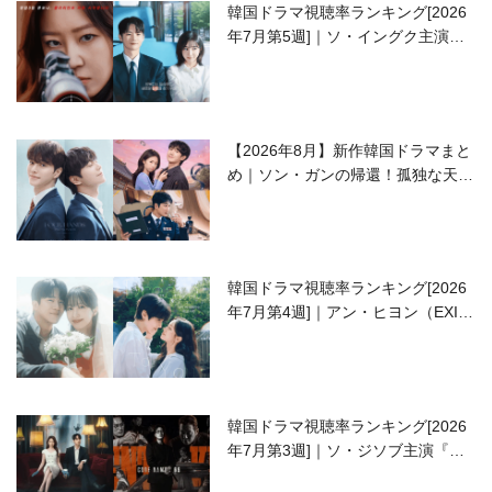
韓国ドラマ視聴率ランキング[2026
年7月第5週]｜ソ・イングク主演の
ラブコメがついに最終回！
【2026年8月】新作韓国ドラマまと
め｜ソン・ガンの帰還！孤独な天才
高校生ピアニスト役
韓国ドラマ視聴率ランキング[2026
年7月第4週]｜アン・ヒヨン（EXID
ハニ）復帰作『愛が来る』に注目！
韓国ドラマ視聴率ランキング[2026
年7月第3週]｜ソ・ジソブ主演『エ
ージェント・キム』が勢い加速！