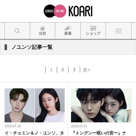
注目
新着
ショップ
ノユンソ記事一覧
1
2
3
次＞
2026.07.29
2026.07.21
イ・チェミン＆ノ・ユンソ、タ
『トングンー呪いの宮ー』ナ