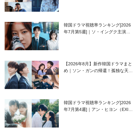
韓国ドラマ視聴率ランキング[2026
年7月第5週]｜ソ・イングク主演の
ラブコメがついに最終回！
【2026年8月】新作韓国ドラマまと
め｜ソン・ガンの帰還！孤独な天才
高校生ピアニスト役
韓国ドラマ視聴率ランキング[2026
年7月第4週]｜アン・ヒヨン（EXID
ハニ）復帰作『愛が来る』に注目！