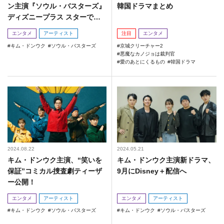
ン主演『ソウル・バスターズ』
韓国ドラマまとめ
ディズニープラス スターで９/1
1より独占配信開始！
エンタメ
アーティスト
注目
エンタメ
キム・ドンウク
ソウル・バスターズ
京城クリーチャー2
悪魔なカノジョは裁判官
愛のあとにくるもの
韓国ドラマ
2024.08.22
2024.05.21
キム・ドンウク主演、“笑いを
キム・ドンウク主演新ドラマ、
保証”コミカル捜査劇ティーザ
9月にDisney＋配信へ
ー公開！
エンタメ
アーティスト
エンタメ
アーティスト
キム・ドンウク
ソウル・バスターズ
キム・ドンウク
ソウル・バスターズ