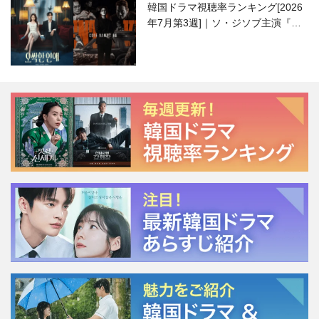
韓国ドラマ視聴率ランキング[2026
年7月第3週]｜ソ・ジソブ主演『エ
ージェント・キム』が勢い加速！