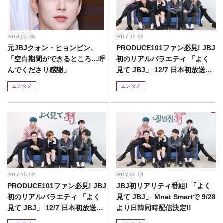
2018.05.24
2017.10.12
元JBJクォン・ヒョンビン、
PRODUCE101ファン必見! JBJ
「空白期間ができるところ…呼
初のリアルバラエティ 「よく
んでくださり感謝」
見て JBJ」 12/7 日本初放送決
定!!
エンタメ
エンタメ
2017.10.12
2017.09.19
PRODUCE101ファン必見! JBJ
JBJ初リアリティ番組! 「よく
初のリアルバラエティ 「よく
見て JBJ」 Mnet Smartで 9/28
見て JBJ」 12/7 日本初放送決
より日韓同時配信決定!!
定!!