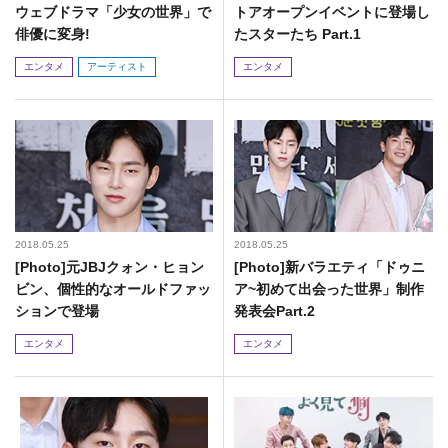
ウェブドラマ「少女の世界」で
トアオープンイベントに登場し
俳優に変身!
たスターたち Part.1
エンタメ
アーティスト
エンタメ
2018.05.25
2018.05.25
[Photo]元JBJクォン・ヒョン
[Photo]新バラエティ「ドゥニ
ビン、個性的なオールドファッ
ア~初めて出会った世界」制作
ションで登場
発表会Part.2
エンタメ
エンタメ