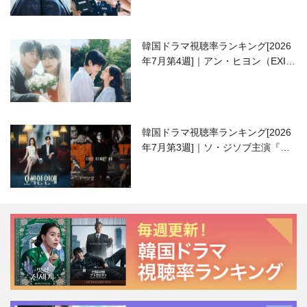
韓国ドラマ視聴率ランキング[2026
年7月第4週]｜アン・ヒヨン（EXID
ハニ）復帰作『愛が来る』に注目！
韓国ドラマ視聴率ランキング[2026
年7月第3週]｜ソ・ジソブ主演『エ
ージェント・キム』が勢い加速！