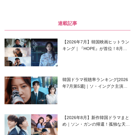
連載記事
【2026年7月】韓国映画ヒットラン
キング｜『HOPE』が首位！8月公
開の注目作は？
韓国ドラマ視聴率ランキング[2026
年7月第5週]｜ソ・イングク主演の
ラブコメがついに最終回！
【2026年8月】新作韓国ドラマまと
め｜ソン・ガンの帰還！孤独な天才
高校生ピアニスト役