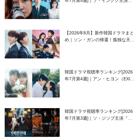
年7月第5週]｜ソ・イングク主演の
ラブコメがついに最終回！
【2026年8月】新作韓国ドラマまと
め｜ソン・ガンの帰還！孤独な天才
高校生ピアニスト役
韓国ドラマ視聴率ランキング[2026
年7月第4週]｜アン・ヒヨン（EXID
ハニ）復帰作『愛が来る』に注目！
韓国ドラマ視聴率ランキング[2026
年7月第3週]｜ソ・ジソブ主演『エ
ージェント・キム』が勢い加速！