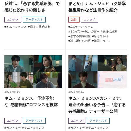
反対”…『恋する共感細胞』で
まとめ｜ナム・ジュヒョク除隊
感じた役作りの難しさ
後復帰作など注目作を紹介
エンタメ
アーティスト
注目
エンタメ
キム・ミョンス
恋する共感細胞
あなたへドリーム
トングンー呪いの宮ー
夫婦の結末
恋する共感細胞
恋は命がけ
殺し屋たちの店
韓国ドラマ
2026.06.19
2026.06.11
キム・ミョンス、予測不能
キム・ミョンス×カン・ミナ、
な“感情転移”ロマンスを披露
運命の出会いを予告…『恋する
共感細胞』ティーザー公開
エンタメ
アーティスト
エンタメ
アーティスト
カン・ミナ
キム・ミョンス
カン・ミナ
キム・ミョンス