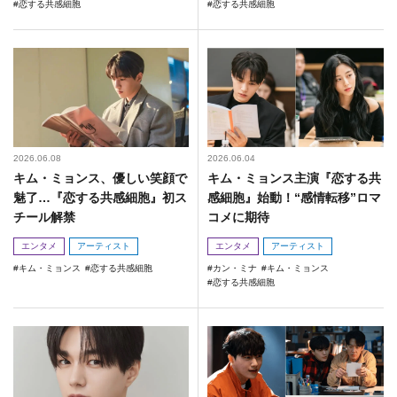
恋する共感細胞
恋する共感細胞
2026.06.08
2026.06.04
キム・ミョンス、優しい笑顔で
キム・ミョンス主演『恋する共
魅了…『恋する共感細胞』初ス
感細胞』始動！“感情転移”ロマ
チール解禁
コメに期待
エンタメ
アーティスト
エンタメ
アーティスト
キム・ミョンス
恋する共感細胞
カン・ミナ
キム・ミョンス
恋する共感細胞