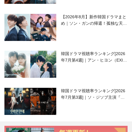
【2026年8月】新作韓国ドラマまと
め｜ソン・ガンの帰還！孤独な天才
高校生ピアニスト役
韓国ドラマ視聴率ランキング[2026
年7月第4週]｜アン・ヒヨン（EXID
ハニ）復帰作『愛が来る』に注目！
韓国ドラマ視聴率ランキング[2026
年7月第3週]｜ソ・ジソブ主演『エ
ージェント・キム』が勢い加速！