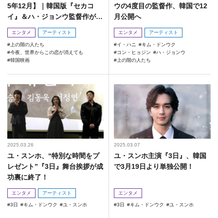
5年12月】｜韓国版『セカコ
ウの4度目の監督作、韓国で12
イ』＆ハ・ジョンウ監督作が健
月公開へ
闘！
エンタメ
アーティスト
エンタメ
アーティスト
上の階の人たち
イ・ハニ
キム・ドンウク
今夜、世界からこの恋が消えても
コン・ヒョジン
ハ・ジョンウ
韓国映画
上の階の人たち
2025.03.26
2025.03.07
ユ・スンホ、“特別な時間をプ
ユ・スンホ主演『3日』、韓国
レゼント”『3日』舞台挨拶が成
で3月19日より単独公開！
功裏に終了！
エンタメ
アーティスト
エンタメ
3日
キム・ドンウク
ユ・スンホ
3日
キム・ドンウク
ユ・スンホ