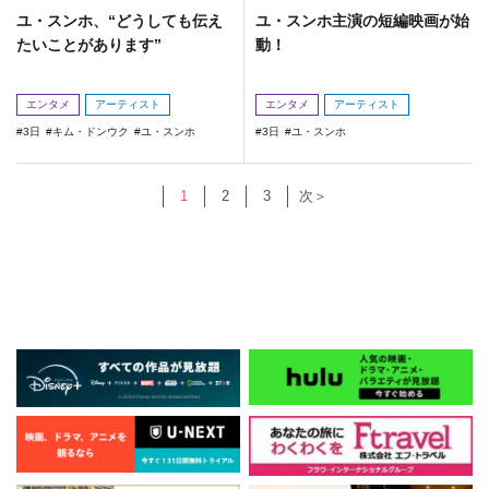
ユ・スンホ、“どうしても伝え
ユ・スンホ主演の短編映画が始
たいことがあります”
動！
エンタメ
アーティスト
エンタメ
アーティスト
3日
キム・ドンウク
ユ・スンホ
3日
ユ・スンホ
1
2
3
次＞