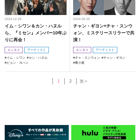
2024.12.26
2024.08.20
イム・シワン＆カン・ハヌル
チャン・ギヨン×チャ・スンウ
ら、『ミセン』メンバー10年ぶ
ォン、ミステリースリラーで共
りに再会！
演！
エンタメ
アーティスト
エンタメ
アーティスト
イム・シワン
カン・ハヌル
チャ・スンウォン
チャン・ギヨン
ピョン・ヨハン
豚小屋
1
2
次＞