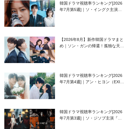
韓国ドラマ視聴率ランキング[2026
年7月第5週]｜ソ・イングク主演の
ラブコメがついに最終回！
【2026年8月】新作韓国ドラマまと
め｜ソン・ガンの帰還！孤独な天才
高校生ピアニスト役
韓国ドラマ視聴率ランキング[2026
年7月第4週]｜アン・ヒヨン（EXID
ハニ）復帰作『愛が来る』に注目！
韓国ドラマ視聴率ランキング[2026
年7月第3週]｜ソ・ジソブ主演『エ
ージェント・キム』が勢い加速！