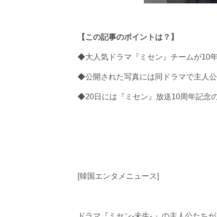
【この記事のポイントは？】
◆大人気ドラマ『ミセン』チームが10
◆公開された写真には同ドラマで主人公
◆20日には『ミセン』放送10周年記
[韓国エンタメニュース]
ドラマ『ミセン-未生- 』の主人公たち