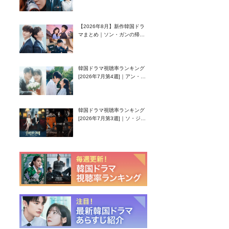
グク主演のラブコメがついに
最終回！
【2026年8月】新作韓国ドラ
マまとめ｜ソン・ガンの帰
還！孤独な天才高校生ピアニ
スト役
韓国ドラマ視聴率ランキング
[2026年7月第4週]｜アン・ヒ
ヨン（EXID ハニ）復帰作
『愛が来る』に注目！
韓国ドラマ視聴率ランキング
[2026年7月第3週]｜ソ・ジソ
ブ主演『エージェント・キ
ム』が勢い加速！