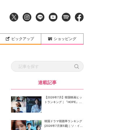
ピックアップ
ショッピング
連載記事
【2026年7月】韓国映画ヒッ
トランキング｜『HOPE』が
首位！8月公開の注目作は？
韓国ドラマ視聴率ランキング
[2026年7月第5週]｜ソ・イン