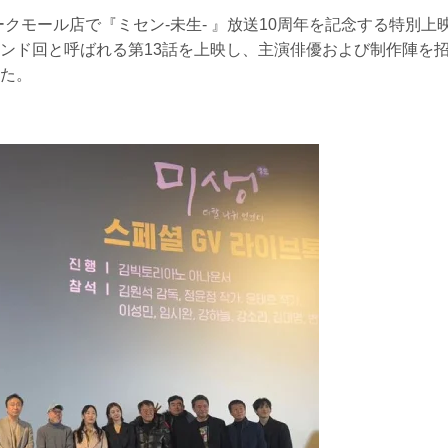
ークモール店で『ミセン-未生- 』放送10周年を記念する特別上
ンド回と呼ばれる第13話を上映し、主演俳優および制作陣を
た。