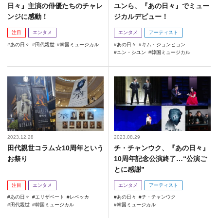
日々』主演の俳優たちのチャレ
ユンら、『あの日々』でミュー
ンジに感動！
ジカルデビュー！
注目
エンタメ
エンタメ
アーティスト
あの日々
田代親世
韓国ミュージカル
あの日々
キム・ジョンヒョン
ユン・シユン
韓国ミュージカル
2023.12.28
2023.08.29
田代親世コラム☆10周年という
チ・チャンウク、『あの日々』
お祭り
10周年記念公演終了…“公演ご
とに感謝”
注目
エンタメ
エンタメ
アーティスト
あの日々
エリザベート
レベッカ
あの日々
チ・チャンウク
田代親世
韓国ミュージカル
韓国ミュージカル