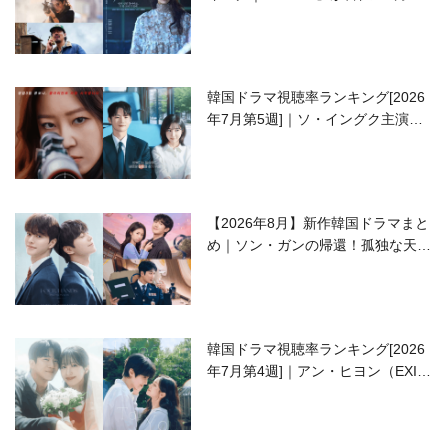
開の注目作は？
韓国ドラマ視聴率ランキング[2026
年7月第5週]｜ソ・イングク主演の
ラブコメがついに最終回！
【2026年8月】新作韓国ドラマまと
め｜ソン・ガンの帰還！孤独な天才
高校生ピアニスト役
韓国ドラマ視聴率ランキング[2026
年7月第4週]｜アン・ヒヨン（EXID
ハニ）復帰作『愛が来る』に注目！