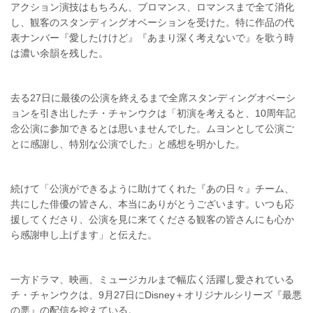
アクション演技はもちろん、ブロマンス、ロマンスまで全て消化
し、観客のスタンディングオベーションを受けた。特に作品の代
表ナンバー『愛したけけど』『あまり深く考えないで』を歌う時
は濃い余韻を残した。
去る27日に最後の公演を終えるまで全席スタンディングオベーシ
ョンを引き出したチ・チャンウクは「初演を考えると、10周年記
念公演に参加できるとは思いませんでした。ムヨンとして公演ご
とに感謝し、特別な公演でした」と感想を明かした。
続けて「公演ができるように助けてくれた『あの日々』チーム、
共にした俳優の皆さん、本当にありがとうございます。いつも応
援してくださり、公演を見に来てくださる観客の皆さんにも心か
ら感謝申し上げます」と伝えた。
一方ドラマ、映画、ミュージカルまで幅広く活躍し愛されている
チ・チャンウクは、9月27日にDisney＋オリジナルシリーズ『最悪
の悪』の配信を控えている。