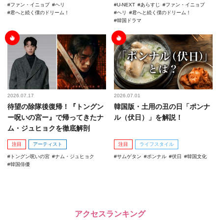
ファン・イニョプ
ヘリ
U-NEXT
あらすじ
ファン・イニョプ
君へと続く僕のドリーム！
ヘリ
君へと続く僕のドリーム！
韓国ドラマ
2026.07.17
2026.07.01
待望の除隊後復帰！『トングン
韓国版・土用の丑の日「ポンナ
ー呪いの宮ー』で帰ってきたナ
ル（伏日）」を解説！
ム・ジュヒョクを徹底解剖
注目
アーティスト
注目
ライフスタイル
トングン呪いの宮
ナム・ジュヒョク
サムゲタン
ポンナル
伏日
韓国文化
韓国俳優
アクセスランキング