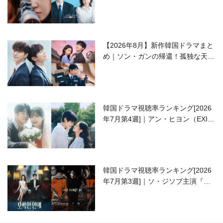
ラブコメがついに最終回！
【2026年8月】新作韓国ドラマまと
め｜ソン・ガンの帰還！孤独な天才
高校生ピアニスト役
韓国ドラマ視聴率ランキング[2026
年7月第4週]｜アン・ヒヨン（EXID
ハニ）復帰作『愛が来る』に注目！
韓国ドラマ視聴率ランキング[2026
年7月第3週]｜ソ・ジソブ主演『エ
ージェント・キム』が勢い加速！