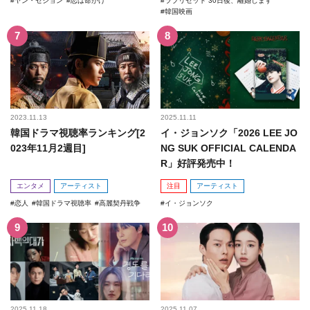
ヤン・セジョン
恋は命がけ
ラブリセット 30日後、離婚します
韓国映画
2023.11.13
2025.11.11
韓国ドラマ視聴率ランキング[2
イ・ジョンソク「2026 LEE JO
023年11月2週目]
NG SUK OFFICIAL CALENDA
R」好評発売中！
エンタメ
アーティスト
注目
アーティスト
恋人
韓国ドラマ視聴率
高麗契丹戦争
イ・ジョンソク
2025.11.18
2025.11.07