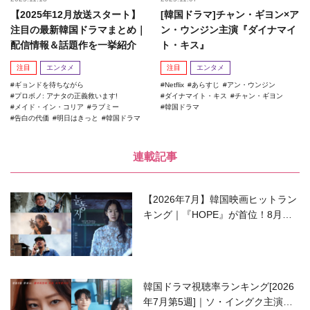
【2025年12月放送スタート】
[韓国ドラマ]チャン・ギヨン×ア
注目の最新韓国ドラマまとめ｜
ン・ウンジン主演『ダイナマイ
配信情報＆話題作を一挙紹介
ト・キス』
注目
エンタメ
注目
エンタメ
ギョンドを待ちながら
Netflix
あらすじ
アン・ウンジン
プロボノ: アナタの正義救います!
ダイナマイト・キス
チャン・ギヨン
メイド・イン・コリア
ラブミー
韓国ドラマ
告白の代価
明日はきっと
韓国ドラマ
連載記事
【2026年7月】韓国映画ヒットラン
キング｜『HOPE』が首位！8月公
開の注目作は？
韓国ドラマ視聴率ランキング[2026
年7月第5週]｜ソ・イングク主演の