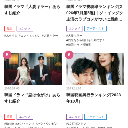
2026.07.17
2026.08.03
韓国ドラマ『人妻キラー』あら
韓国ドラマ視聴率ランキング[2
すじ紹介
026年7月第5週]｜ソ・イングク
主演のラブコメがついに最終
回！
注目
エンタメ
エンタメ
アーティスト
あらすじ
コン・ヒョジン
人妻キラー
人妻キラー
残念ながら明日も出勤です！
韓国ドラマ視聴率
2026.07.03
2023.11.09
韓国ドラマ『恋は命がけ』あら
韓国映画興行ランキング[2023
すじ紹介
年10月]
注目
エンタメ
エンタメ
アーティスト
Netflix
オン・ソンウ
パク・ウンビン
1947ボストン