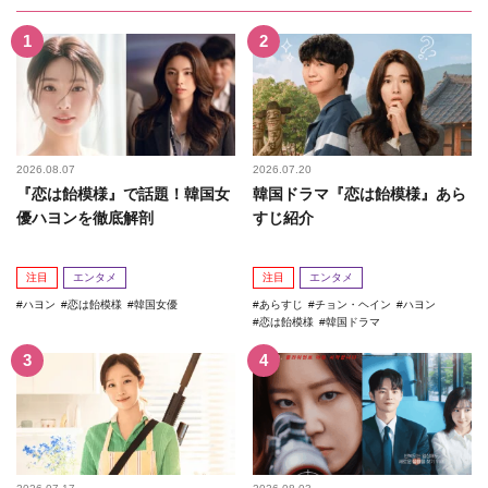
2026.08.07
2026.07.20
『恋は飴模様』で話題！韓国女
韓国ドラマ『恋は飴模様』あら
優ハヨンを徹底解剖
すじ紹介
注目
エンタメ
注目
エンタメ
ハヨン
恋は飴模様
韓国女優
あらすじ
チョン・ヘイン
ハヨン
恋は飴模様
韓国ドラマ