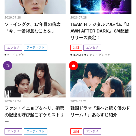
2026.07.28
2026.07.28
ソ・イングク、17年目の信念
TEAM H デジタルアルバム『D
「今、一番得意なことを」
AWN AFTER DARK』 8/4配信
リリース決定！
エンタメ
アーティスト
注目
エンタメ
ソ・イングク
TEAMH
チャン・グンソク
2026.07.24
2026.07.21
ファン・イニョプ＆ヘリ、初恋
韓国ドラマ『君へと続く僕のド
の記憶を呼び起こすケミストリ
リーム！』あらすじ紹介
ー
エンタメ
アーティスト
注目
エンタメ