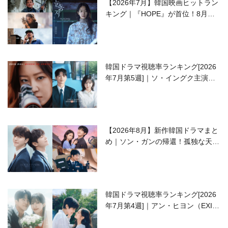
【2026年7月】韓国映画ヒットラン
キング｜『HOPE』が首位！8月公
開の注目作は？
韓国ドラマ視聴率ランキング[2026
年7月第5週]｜ソ・イングク主演の
ラブコメがついに最終回！
【2026年8月】新作韓国ドラマまと
め｜ソン・ガンの帰還！孤独な天才
高校生ピアニスト役
韓国ドラマ視聴率ランキング[2026
年7月第4週]｜アン・ヒヨン（EXID
ハニ）復帰作『愛が来る』に注目！