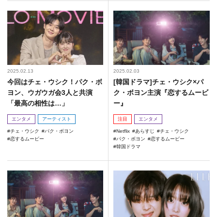
2025.02.13
2025.02.03
今回はチェ・ウシク！パク・ボ
[韓国ドラマ]チェ・ウシク×パ
ヨン、ウガウガ会3人と共演
ク・ボヨン主演『恋するムービ
「最高の相性は…」
ー』
エンタメ
アーティスト
注目
エンタメ
チェ・ウシク
パク・ボヨン
Netflix
あらすじ
チェ・ウシク
恋するムービー
パク・ボヨン
恋するムービー
韓国ドラマ