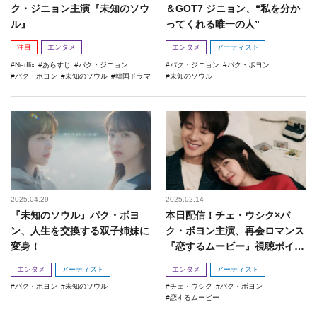
ク・ジニョン主演『未知のソウ
＆GOT7 ジニョン、“私を分か
ル』
ってくれる唯一の人”
注目
エンタメ
エンタメ
アーティスト
Netflix
あらすじ
パク・ジニョン
パク・ジニョン
パク・ボヨン
パク・ボヨン
未知のソウル
韓国ドラマ
未知のソウル
2025.04.29
2025.02.14
『未知のソウル』パク・ボヨ
本日配信！チェ・ウシク×パ
ン、人生を交換する双子姉妹に
ク・ボヨン主演、再会ロマンス
変身！
『恋するムービー』視聴ポイン
トは？
エンタメ
アーティスト
エンタメ
アーティスト
パク・ボヨン
未知のソウル
チェ・ウシク
パク・ボヨン
恋するムービー