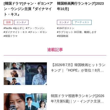
[韓国ドラマ]チャン・ギヨン×ア
韓国映画興行ランキング[2023
ン・ウンジン主演『ダイナマイ
年10月]
ト・キス』
注目
エンタメ
エンタメ
アーティスト
Netflix
あらすじ
アン・ウンジン
1947ボストン
ダイナマイト・キス
チャン・ギヨン
ラブリセット 30日後、離婚します
韓国ドラマ
韓国映画
連載記事
【2026年7月】韓国映画ヒットラン
キング｜『HOPE』が首位！8月公
開の注目作は？
韓国ドラマ視聴率ランキング[2026
年7月第5週]｜ソ・イングク主演の
ラブコメがついに最終回！