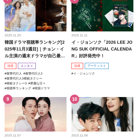
2025.11.25
2025.11.11
韓国ドラマ視聴率ランキング[2
イ・ジョンソク「2026 LEE JO
025年11月3週目]｜チョン・イ
NG SUK OFFICIAL CALENDA
ル主演の週末ドラマが自己最高
R」好評発売中！
記録を更新！
注目
エンタメ
注目
アーティスト
復讐代行人
復讐代行人3
イ・ジョンソク
復讐代行人3模範タクシー
模範タクシー3
華麗な日々
視聴率ランキング
韓国ドラマ
2025.11.07
2023.11.09