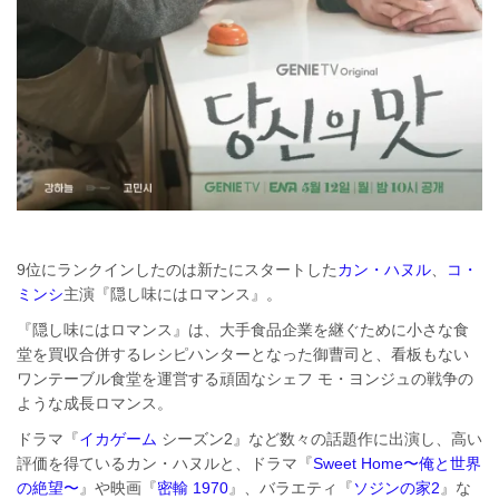
9位にランクインしたのは新たにスタートした
カン・ハヌル
、
コ・
ミンシ
主演『隠し味にはロマンス』。
『隠し味にはロマンス』は、大手食品企業を継ぐために小さな食
堂を買収合併するレシピハンターとなった御曹司と、看板もない
ワンテーブル食堂を運営する頑固なシェフ モ・ヨンジュの戦争の
ような成長ロマンス。
ドラマ『
イカゲーム
シーズン2』など数々の話題作に出演し、高い
評価を得ているカン・ハヌルと、ドラマ『
Sweet Home〜俺と世界
の絶望〜
』や映画『
密輸 1970
』、バラエティ『
ソジンの家2
』な