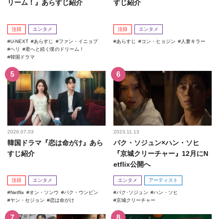
リーム！』あらすじ紹介
すじ紹介
注目
エンタメ
注目
エンタメ
U-NEXT
あらすじ
ファン・イニョプ
あらすじ
コン・ヒョジン
人妻キラー
ヘリ
君へと続く僕のドリーム！
韓国ドラマ
2026.07.03
2023.11.13
韓国ドラマ『恋は命がけ』あら
パク・ソジュン×ハン・ソヒ
すじ紹介
『京城クリーチャー』12月にN
etflix公開へ
注目
エンタメ
エンタメ
アーティスト
Netflix
オン・ソンウ
パク・ウンビン
パク･ソジュン
ハン・ソヒ
ヤン・セジョン
恋は命がけ
京城クリーチャー