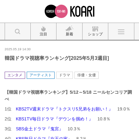
注目
新着
ショップ
2025.05.19 14:30
韓国ドラマ視聴率ランキング[2025年5月3週目]
エンタメ
アーティスト
ドラマ
俳優・女優
【韓国ドラマ視聴率ランキング】5
/12
～5/18 ニ
ールセンコリア調
べ
1位
KBS2TV週末ドラマ『トクスリ5兄弟をお願い！』
19.0％
2位
KBS1TV毎日ドラマ『デウンを掴め！』
10.8％
3位
SBS金土ドラマ『鬼宮』
10.3％
4位
KBS毎日ドラマ『女王の家』
8.2％