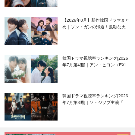
【2026年8月】新作韓国ドラマまと
め｜ソン・ガンの帰還！孤独な天才
高校生ピアニスト役
韓国ドラマ視聴率ランキング[2026
年7月第4週]｜アン・ヒヨン（EXID
ハニ）復帰作『愛が来る』に注目！
韓国ドラマ視聴率ランキング[2026
年7月第3週]｜ソ・ジソブ主演『エ
ージェント・キム』が勢い加速！