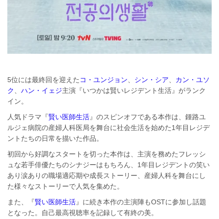
5位には最終回を迎えた
コ・ユンジョン
、
シン・シア
、
カン・ユソ
ク
、
ハン・イェジ
主演『いつかは賢いレジデント生活』がランク
イン。
人気ドラマ『
賢い医師生活
』のスピンオフである本作は、鍾路ユ
ルジェ病院の産婦人科医局を舞台に社会生活を始めた1年目レジデ
ントたちの日常を描いた作品。
初回から好調なスタートを切った本作は、主演を務めたフレッシ
ュな若手俳優たちのシナジーはもちろん、1年目レジデントの笑い
あり涙ありの職場適応期や成長ストーリー、産婦人科を舞台にし
た様々なストーリーで人気を集めた。
また、『
賢い医師生活
』に続き本作の主演陣もOSTに参加し話題
となった。自己最高視聴率を記録して有終の美。