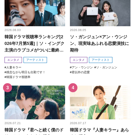
2026.08.03
2026.08.05
韓国ドラマ視聴率ランキング[2
ソ・ガンジュン×アン・ウンジ
026年7月第5週]｜ソ・イングク
ン、現実味あふれる恋愛演技に
主演のラブコメがついに最終
期待
回！
エンタメ
アーティスト
エンタメ
アーティスト
人妻キラー
アン・ウンジン
ソ・ガンジュン
残念ながら明日も出勤です！
君以外の恋愛
韓国ドラマ視聴率
2026.07.21
2026.07.17
韓国ドラマ『君へと続く僕のド
韓国ドラマ『人妻キラー』あら