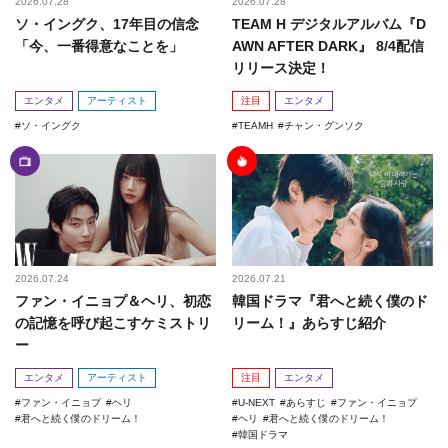
2026.07.28
2026.07.28
ソ・イングク、17年目の信念
TEAM H デジタルアルバム『D
「今、一番得意なことを」
AWN AFTER DARK』 8/4配信
リリース決定！
エンタメ
アーティスト
注目
エンタメ
ソ・イングク
TEAMH
チャン・グンソク
2026.07.24
2026.07.21
ファン・イニョプ＆ヘリ、初恋
韓国ドラマ『君へと続く僕のド
の記憶を呼び起こすケミストリ
リーム！』あらすじ紹介
ー
エンタメ
アーティスト
注目
エンタメ
ファン・イニョプ
ヘリ
U-NEXT
あらすじ
ファン・イニョプ
君へと続く僕のドリーム！
ヘリ
君へと続く僕のドリーム！
韓国ドラマ