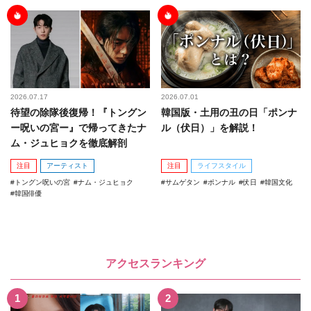
2026.07.17
2026.07.01
待望の除隊後復帰！『トングン
韓国版・土用の丑の日「ポンナ
ー呪いの宮ー』で帰ってきたナ
ル（伏日）」を解説！
ム・ジュヒョクを徹底解剖
注目
アーティスト
注目
ライフスタイル
トングン呪いの宮
ナム・ジュヒョク
サムゲタン
ポンナル
伏日
韓国文化
韓国俳優
アクセスランキング