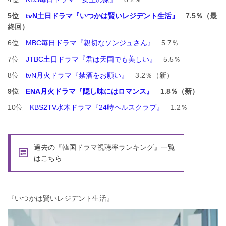
5位
tvN土日ドラマ『いつかは賢いレジデント生活』
7.5％（最
終回）
6位
MBC毎日ドラマ『親切なソンジュさん』
5.7％
7位
JTBC土日ドラマ『君は天国でも美しい』
5.5％
8位
tvN月火ドラマ『禁酒をお願い』
3.2％（新）
9位
ENA月火ドラマ『隠し味にはロマンス』
1.8％（新）
10位
KBS2TV水木ドラマ『24時ヘルスクラブ』
1.2％
過去の『韓国ドラマ視聴率ランキング』一覧
はこちら
『いつかは賢いレジデント生活』