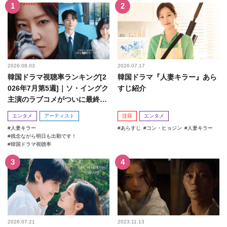
2026.08.03
2026.07.17
韓国ドラマ視聴率ランキング[2
韓国ドラマ『人妻キラー』あら
026年7月第5週]｜ソ・イングク
すじ紹介
主演のラブコメがついに最終
回！
エンタメ
アーティスト
注目
エンタメ
人妻キラー
あらすじ
コン・ヒョジン
人妻キラー
残念ながら明日も出勤です！
韓国ドラマ視聴率
2026.07.21
2023.11.13