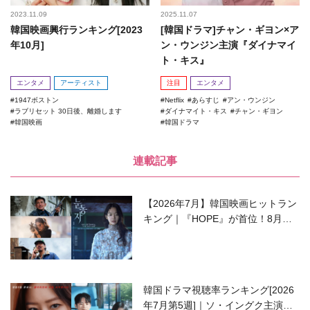
2023.11.09
2025.11.07
韓国映画興行ランキング[2023
[韓国ドラマ]チャン・ギヨン×ア
年10月]
ン・ウンジン主演『ダイナマイ
ト・キス』
エンタメ
アーティスト
注目
エンタメ
1947ボストン
Netflix
あらすじ
アン・ウンジン
ラブリセット 30日後、離婚します
ダイナマイト・キス
チャン・ギヨン
韓国映画
韓国ドラマ
連載記事
【2026年7月】韓国映画ヒットラン
キング｜『HOPE』が首位！8月公
開の注目作は？
韓国ドラマ視聴率ランキング[2026
年7月第5週]｜ソ・イングク主演の