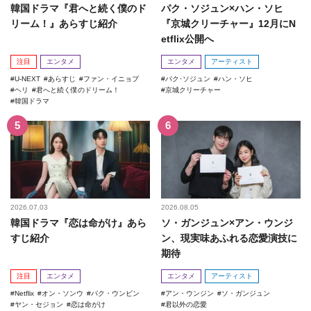
韓国ドラマ『君へと続く僕のド
パク・ソジュン×ハン・ソヒ
リーム！』あらすじ紹介
『京城クリーチャー』12月にN
etflix公開へ
注目
エンタメ
エンタメ
アーティスト
U-NEXT
あらすじ
ファン・イニョプ
パク･ソジュン
ハン・ソヒ
ヘリ
君へと続く僕のドリーム！
京城クリーチャー
韓国ドラマ
2026.07.03
2026.08.05
韓国ドラマ『恋は命がけ』あら
ソ・ガンジュン×アン・ウンジ
すじ紹介
ン、現実味あふれる恋愛演技に
期待
注目
エンタメ
エンタメ
アーティスト
Netflix
オン・ソンウ
パク・ウンビン
アン・ウンジン
ソ・ガンジュン
ヤン・セジョン
恋は命がけ
君以外の恋愛