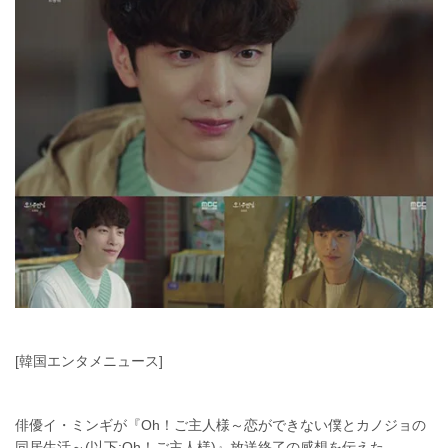
[韓国エンタメニュース]
俳優イ・ミンギが『Oh！ご主人様～恋ができない僕とカノジョの
同居生活～(以下:Oh！ご主人様)』放送終了の感想を伝えた。