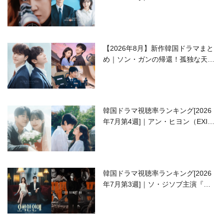
ラブコメがついに最終回！
【2026年8月】新作韓国ドラマまと
め｜ソン・ガンの帰還！孤独な天才
高校生ピアニスト役
韓国ドラマ視聴率ランキング[2026
年7月第4週]｜アン・ヒヨン（EXID
ハニ）復帰作『愛が来る』に注目！
韓国ドラマ視聴率ランキング[2026
年7月第3週]｜ソ・ジソブ主演『エ
ージェント・キム』が勢い加速！