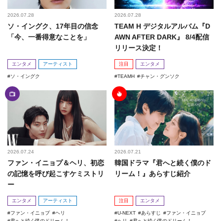
2026.07.28
2026.07.28
ソ・イングク、17年目の信念
TEAM H デジタルアルバム『D
「今、一番得意なことを」
AWN AFTER DARK』 8/4配信
リリース決定！
エンタメ
アーティスト
注目
エンタメ
ソ・イングク
TEAMH
チャン・グンソク
2026.07.24
2026.07.21
ファン・イニョプ＆ヘリ、初恋
韓国ドラマ『君へと続く僕のド
の記憶を呼び起こすケミストリ
リーム！』あらすじ紹介
ー
エンタメ
アーティスト
注目
エンタメ
ファン・イニョプ
ヘリ
U-NEXT
あらすじ
ファン・イニョプ
君へと続く僕のドリーム！
ヘリ
君へと続く僕のドリーム！