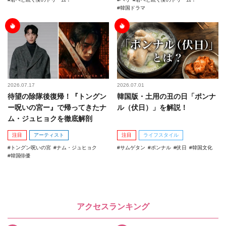
韓国ドラマ
2026.07.17
2026.07.01
待望の除隊後復帰！『トングン
韓国版・土用の丑の日「ポンナ
ー呪いの宮ー』で帰ってきたナ
ル（伏日）」を解説！
ム・ジュヒョクを徹底解剖
注目
アーティスト
注目
ライフスタイル
トングン呪いの宮
ナム・ジュヒョク
サムゲタン
ポンナル
伏日
韓国文化
韓国俳優
アクセスランキング