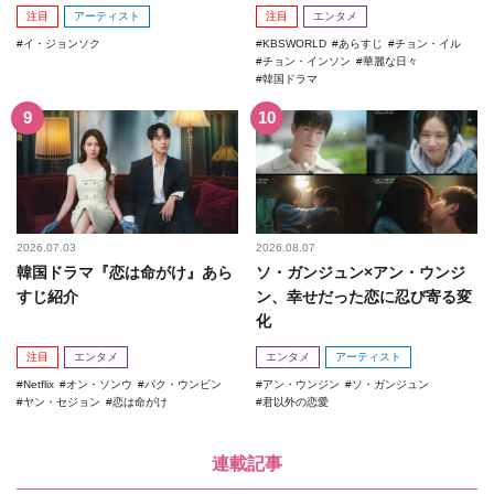
注目
アーティスト
注目
エンタメ
イ・ジョンソク
KBSWORLD
あらすじ
チョン・イル
チョン・インソン
華麗な日々
韓国ドラマ
2026.07.03
2026.08.07
韓国ドラマ『恋は命がけ』あら
ソ・ガンジュン×アン・ウンジ
すじ紹介
ン、幸せだった恋に忍び寄る変
化
注目
エンタメ
エンタメ
アーティスト
Netflix
オン・ソンウ
パク・ウンビン
アン・ウンジン
ソ・ガンジュン
ヤン・セジョン
恋は命がけ
君以外の恋愛
連載記事