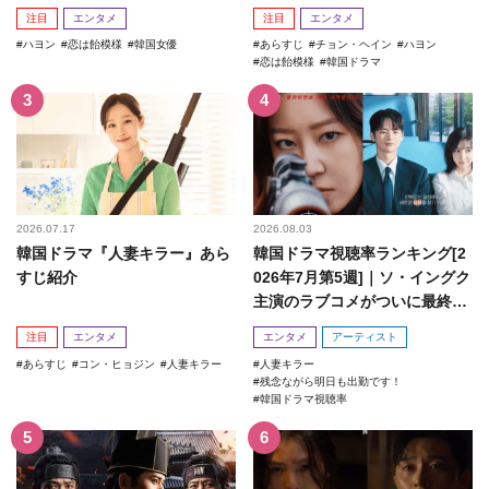
注目
エンタメ
注目
エンタメ
ハヨン
恋は飴模様
韓国女優
あらすじ
チョン・ヘイン
ハヨン
恋は飴模様
韓国ドラマ
2026.07.17
2026.08.03
韓国ドラマ『人妻キラー』あら
韓国ドラマ視聴率ランキング[2
すじ紹介
026年7月第5週]｜ソ・イングク
主演のラブコメがついに最終
回！
注目
エンタメ
エンタメ
アーティスト
あらすじ
コン・ヒョジン
人妻キラー
人妻キラー
残念ながら明日も出勤です！
韓国ドラマ視聴率