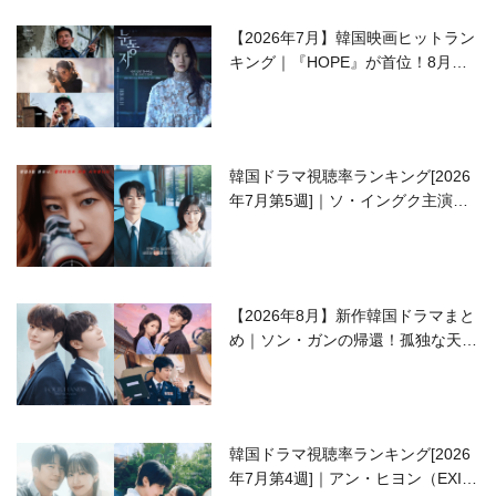
【2026年7月】韓国映画ヒットラン
キング｜『HOPE』が首位！8月公
開の注目作は？
韓国ドラマ視聴率ランキング[2026
年7月第5週]｜ソ・イングク主演の
ラブコメがついに最終回！
【2026年8月】新作韓国ドラマまと
め｜ソン・ガンの帰還！孤独な天才
高校生ピアニスト役
韓国ドラマ視聴率ランキング[2026
年7月第4週]｜アン・ヒヨン（EXID