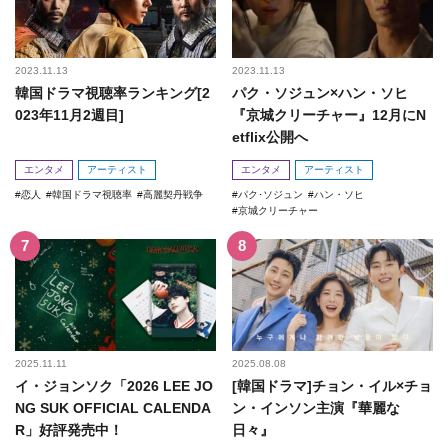
2023.11.13
2023.11.13
韓国ドラマ視聴率ランキング[2
パク・ソジュン×ハン・ソヒ
023年11月2週目]
『京城クリーチャー』12月にN
etflix公開へ
エンタメ
アーティスト
エンタメ
アーティスト
恋人
韓国ドラマ視聴率
高麗契丹戦争
パク･ソジュン
ハン・ソヒ
京城クリーチャー
2025.11.11
2025.08.08
イ・ジョンソク「2026 LEE JO
[韓国ドラマ]チョン・イル×チョ
NG SUK OFFICIAL CALENDA
ン・インソン主演『華麗な
R」好評発売中！
日々』