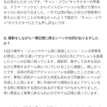
をお見せしたかったです。“チャン・ジワン”キャラクターの準備
は、ドラマ『トッケビ』からインスピレーションを受けて僕のス
タイルに合わせてみました。一方では僕が悩んだ分だけ視聴者の
皆さんに近づくことが出来なかったようで残念で、“チャン・ジワ
ン”キャラクターにとても申し訳ないです。
Q. 撮影をしながら一番記憶に残るシーンや台詞がありますした
か？
12話で劇中ト・ジョンウチーム長に偽装したソン・ミンホ理事長
が脅迫した時“人違いですか？”という台詞と共にアクションを披露
したシーンが記憶に残っています。撮影前、集中して台本を読み
ながら尊敬するチーム長についていけることに感謝し、嬉しかっ
たです。以前の作品でアクションシーンを経験したことがあった
ので、事前に武術チームの方と何度も合わせて印象深いシーンが
完成したと思います。寒い天候の中で感情が入るとアクションを
する時に怪我をする恐れがあるので気をつけながらやりました。
幸い事故なく無事に終えられたので今でも記憶に残っています。