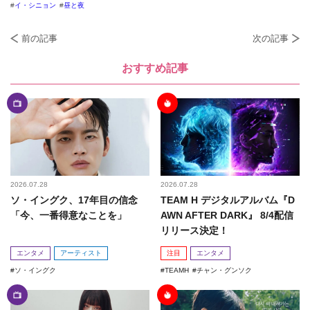
イ・シニョン
昼と夜
前の記事
次の記事
おすすめ記事
2026.07.28
2026.07.28
ソ・イングク、17年目の信念
TEAM H デジタルアルバム『D
「今、一番得意なことを」
AWN AFTER DARK』 8/4配信
リリース決定！
エンタメ
アーティスト
注目
エンタメ
ソ・イングク
TEAMH
チャン・グンソク