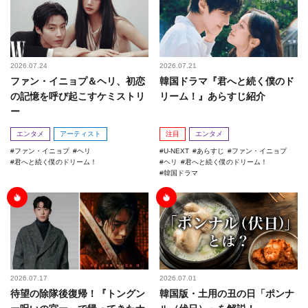
2026.07.24
2026.07.21
ファン・イニョプ＆ヘリ、初恋
韓国ドラマ『君へと続く僕のド
の記憶を呼び起こすケミストリ
リーム！』あらすじ紹介
ー
エンタメ
アーティスト
注目
エンタメ
ファン・イニョプ
ヘリ
U-NEXT
あらすじ
ファン・イニョプ
君へと続く僕のドリーム！
ヘリ
君へと続く僕のドリーム！
韓国ドラマ
2026.07.17
2026.07.01
待望の除隊後復帰！『トングン
韓国版・土用の丑の日「ポンナ