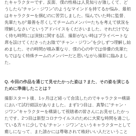
たキャラクターです。反面、僕の性格は人見知りが激しくて、ど
うしたら“チャン・ジワン”のようなマインドを持てるか悩み、最初
はキャラクターを掴むのに苦労しました。悩んでいた時に監督、
先輩たちが“最善を尽くしてチームのメンバーたちを考えて状況を
理解しなさい”というアドバイスをくださいました。それだけでな
く待ち時間には演技に関する話、撮影がない時はプライベートな
席を設けてくださったお陰で“チャン・ジワン”を少しずつ理解し始
めました。その時間が積み重なり、僕の心の中では俳優の先輩た
ちではなく特殊チームのメンバーだと思いながら撮影に臨みまし
た。
Q. 今回の作品を通じて見せたかった姿は？また、その姿を演じる
ために準備したことは？
撮影スタート後、1ヶ月ほど経って合流したのでキャラクター構築
において試行錯誤がありました。まず1つ目は、真摯に“チャン・
ジワン”キャラクターを構築して視聴者の皆さんにお見せしたかっ
たです。2つ目は新型コロナウイルスのために大変な時間を過ごし
ている方々に少しでも“チャン・ジワン”というキャラクターとして
癒しになって、また誰かには尊敬されて格好いい人だということ