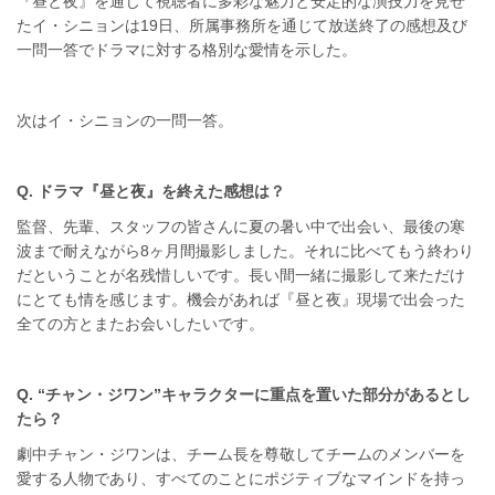
『昼と夜』を通じて視聴者に多彩な魅力と安定的な演技力を見せ
たイ・シニョンは19日、所属事務所を通じて放送終了の感想及び
一問一答でドラマに対する格別な愛情を示した。
次はイ・シニョンの一問一答。
Q. ドラマ『昼と夜』を終えた感想は？
監督、先輩、スタッフの皆さんに夏の暑い中で出会い、最後の寒
波まで耐えながら8ヶ月間撮影しました。それに比べてもう終わり
だということが名残惜しいです。長い間一緒に撮影して来ただけ
にとても情を感じます。機会があれば『昼と夜』現場で出会った
全ての方とまたお会いしたいです。
Q. “チャン・ジワン”キャラクターに重点を置いた部分があるとし
たら？
劇中チャン・ジワンは、チーム長を尊敬してチームのメンバーを
愛する人物であり、すべてのことにポジティブなマインドを持っ