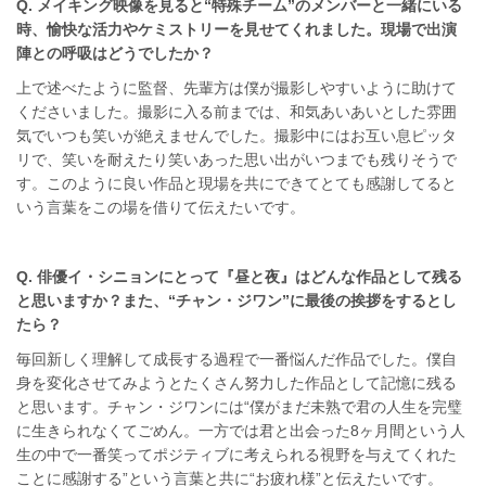
Q. メイキング映像を見ると“特殊チーム”のメンバーと一緒にいる
時、愉快な活力やケミストリーを見せてくれました。現場で出演
陣との呼吸はどうでしたか？
上で述べたように監督、先輩方は僕が撮影しやすいように助けて
くださいました。撮影に入る前までは、和気あいあいとした雰囲
気でいつも笑いが絶えませんでした。撮影中にはお互い息ピッタ
リで、笑いを耐えたり笑いあった思い出がいつまでも残りそうで
す。このように良い作品と現場を共にできてとても感謝してると
いう言葉をこの場を借りて伝えたいです。
Q. 俳優イ・シニョンにとって『昼と夜』はどんな作品として残る
と思いますか？また、“チャン・ジワン”に最後の挨拶をするとし
たら？
毎回新しく理解して成長する過程で一番悩んだ作品でした。僕自
身を変化させてみようとたくさん努力した作品として記憶に残る
と思います。チャン・ジワンには“僕がまだ未熟で君の人生を完璧
に生きられなくてごめん。一方では君と出会った8ヶ月間という人
生の中で一番笑ってポジティブに考えられる視野を与えてくれた
ことに感謝する”という言葉と共に“お疲れ様”と伝えたいです。