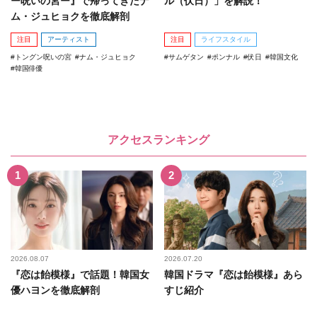
ー呪いの宮ー』で帰ってきたナ
ル（伏日）」を解説！
ム・ジュヒョクを徹底解剖
注目
アーティスト
注目
ライフスタイル
トングン呪いの宮
ナム・ジュヒョク
サムゲタン
ポンナル
伏日
韓国文化
韓国俳優
アクセスランキング
2026.08.07
2026.07.20
『恋は飴模様』で話題！韓国女
韓国ドラマ『恋は飴模様』あら
優ハヨンを徹底解剖
すじ紹介