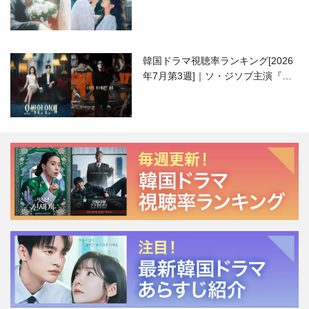
ハニ）復帰作『愛が来る』に注目！
韓国ドラマ視聴率ランキング[2026
年7月第3週]｜ソ・ジソブ主演『エ
ージェント・キム』が勢い加速！