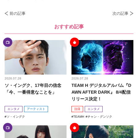
前の記事
次の記事
おすすめ記事
2026.07.28
2026.07.28
ソ・イングク、17年目の信念
TEAM H デジタルアルバム『D
「今、一番得意なことを」
AWN AFTER DARK』 8/4配信
リリース決定！
エンタメ
アーティスト
注目
エンタメ
ソ・イングク
TEAMH
チャン・グンソク