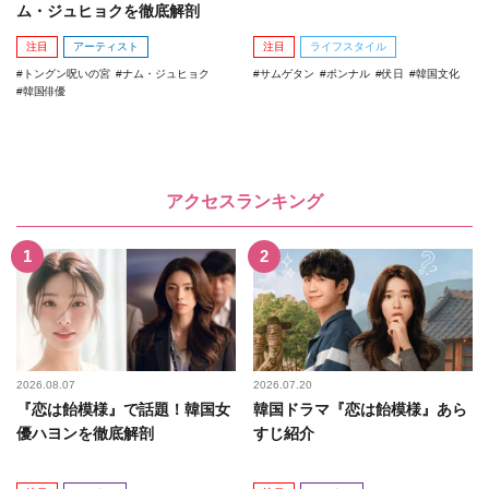
ム・ジュヒョクを徹底解剖
注目
アーティスト
注目
ライフスタイル
トングン呪いの宮
ナム・ジュヒョク
サムゲタン
ポンナル
伏日
韓国文化
韓国俳優
アクセスランキング
2026.08.07
2026.07.20
『恋は飴模様』で話題！韓国女
韓国ドラマ『恋は飴模様』あら
優ハヨンを徹底解剖
すじ紹介