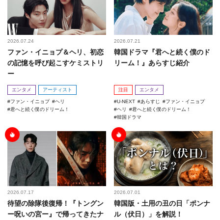
2026.07.24
2026.07.21
ファン・イニョプ＆ヘリ、初恋
韓国ドラマ『君へと続く僕のド
の記憶を呼び起こすケミストリ
リーム！』あらすじ紹介
ー
エンタメ
アーティスト
注目
エンタメ
ファン・イニョプ
ヘリ
U-NEXT
あらすじ
ファン・イニョプ
君へと続く僕のドリーム！
ヘリ
君へと続く僕のドリーム！
韓国ドラマ
2026.07.17
2026.07.01
待望の除隊後復帰！『トングン
韓国版・土用の丑の日「ポンナ
ー呪いの宮ー』で帰ってきたナ
ル（伏日）」を解説！