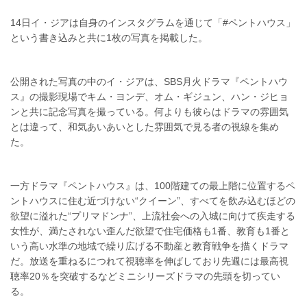
14日イ・ジアは自身のインスタグラムを通じて「#ペントハウス」
という書き込みと共に1枚の写真を掲載した。
公開された写真の中のイ・ジアは、SBS月火ドラマ『ペントハウ
ス』の撮影現場でキム・ヨンデ、オム・ギジュン、ハン・ジヒョ
ンと共に記念写真を撮っている。何よりも彼らはドラマの雰囲気
とは違って、和気あいあいとした雰囲気で見る者の視線を集め
た。
一方ドラマ『ペントハウス』は、100階建ての最上階に位置するペ
ントハウスに住む近づけない“クイーン”、すべてを飲み込むほどの
欲望に溢れた“プリマドンナ”、上流社会への入城に向けて疾走する
女性が、満たされない歪んだ欲望で住宅価格も1番、教育も1番と
いう高い水準の地域で繰り広げる不動産と教育戦争を描くドラマ
だ。放送を重ねるにつれて視聴率を伸ばしており先週には最高視
聴率20％を突破するなどミニシリーズドラマの先頭を切ってい
る。