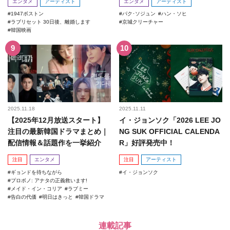
エンタメ
アーティスト
エンタメ
アーティスト
1947ボストン
パク･ソジュン
ハン・ソヒ
ラブリセット 30日後、離婚します
京城クリーチャー
韓国映画
2025.11.18
2025.11.11
【2025年12月放送スタート】
イ・ジョンソク「2026 LEE JO
注目の最新韓国ドラマまとめ｜
NG SUK OFFICIAL CALENDA
配信情報＆話題作を一挙紹介
R」好評発売中！
注目
エンタメ
注目
アーティスト
ギョンドを待ちながら
イ・ジョンソク
プロボノ: アナタの正義救います!
メイド・イン・コリア
ラブミー
告白の代価
明日はきっと
韓国ドラマ
連載記事