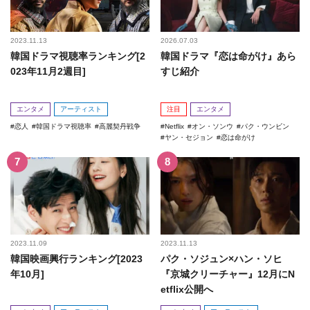
2023.11.13
2026.07.03
韓国ドラマ視聴率ランキング[2
韓国ドラマ『恋は命がけ』あら
023年11月2週目]
すじ紹介
エンタメ
アーティスト
注目
エンタメ
恋人
韓国ドラマ視聴率
高麗契丹戦争
Netflix
オン・ソンウ
パク・ウンビン
ヤン・セジョン
恋は命がけ
2023.11.09
2023.11.13
韓国映画興行ランキング[2023
パク・ソジュン×ハン・ソヒ
年10月]
『京城クリーチャー』12月にN
etflix公開へ