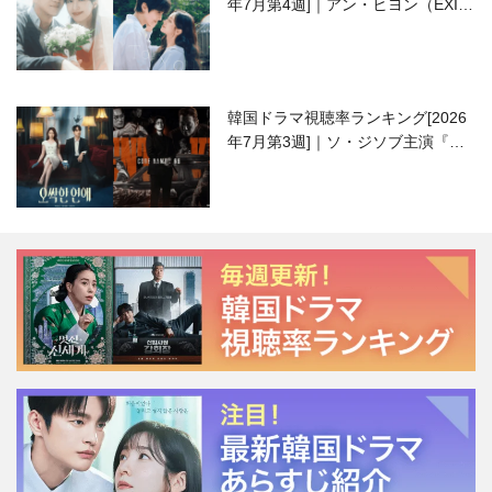
年7月第4週]｜アン・ヒヨン（EXID
ハニ）復帰作『愛が来る』に注目！
韓国ドラマ視聴率ランキング[2026
年7月第3週]｜ソ・ジソブ主演『エ
ージェント・キム』が勢い加速！