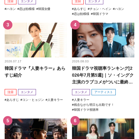
注目
エンタメ
注目
エンタメ
ハヨン
恋は飴模様
韓国女優
あらすじ
チョン・ヘイン
ハヨン
恋は飴模様
韓国ドラマ
2026.07.17
2026.08.03
韓国ドラマ『人妻キラー』あら
韓国ドラマ視聴率ランキング[2
すじ紹介
026年7月第5週]｜ソ・イングク
主演のラブコメがついに最終
回！
注目
エンタメ
エンタメ
アーティスト
あらすじ
コン・ヒョジン
人妻キラー
人妻キラー
残念ながら明日も出勤です！
韓国ドラマ視聴率