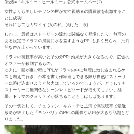
(出処=「キルミー・ヒールミー」公式ホームページ)
女性よりも美しいチソンの唇が女性視聴者の購買欲を刺激するこ
とに成功!
それにしてもカワイイ!(女の私、負けた…涙)
しかし、最近はストーリーの流れに関係なく登場したり、無理の
ある設定でドラマの展開に水を差すようなPPLも多く見られ、批判
的な声が上がっています。
ドラマの視聴率が高いとその分PPL効果が大きくなるので、広告の
オファーが殺到するもの。
ゆえに、回が進む程にPPLがドラマの中に無理にねじ込まれるケー
スも増えて行き、台本を書く作家達もできる限り自然にストーリ
ーに溶け込ませようと努力はしているのでしょうが、どうしても
ストーリーに無関係なシーンやエピソードが増えてしまい、結
果、ドラマのクォリティが落ちることもしばしばあります。
その一例として、チュウォン、キム・テヒ主演で高視聴率で最近
放送が終了した「ヨンパリ」のPPLの露骨な活用が大きな話題とな
りました。