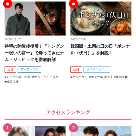
2026.07.17
2026.07.01
待望の除隊後復帰！『トングン
韓国版・土用の丑の日「ポンナ
ー呪いの宮ー』で帰ってきたナ
ル（伏日）」を解説！
ム・ジュヒョクを徹底解剖
注目
アーティスト
注目
ライフスタイル
トングン呪いの宮
ナム・ジュヒョク
サムゲタン
ポンナル
伏日
韓国文化
韓国俳優
アクセスランキング