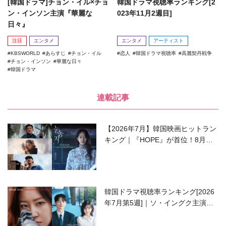
[韓国ドラマ]チョン・イル×チョ
韓国ドラマ視聴率ランキング[2
ン・インソン主演『華麗な
023年11月2週目]
日々』
注目
エンタメ
エンタメ
アーティスト
KBSWORLD
あらすじ
チョン・イル
恋人
韓国ドラマ視聴率
高麗契丹戦争
チョン・インソン
華麗な日々
韓国ドラマ
連載記事
【2026年7月】韓国映画ヒットラン
キング｜『HOPE』が首位！8月公
開の注目作は？
韓国ドラマ視聴率ランキング[2026
年7月第5週]｜ソ・イングク主演の
ラブコメがついに最終回！