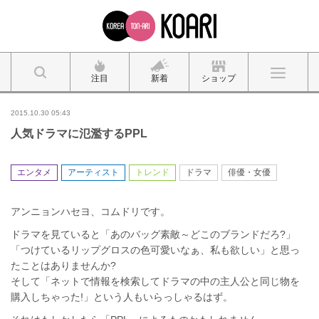
注目
新着
ショップ
2015.10.30 05:43
人気ドラマに氾濫するPPL
エンタメ
アーティスト
トレンド
ドラマ
俳優・女優
アンニョンハセヨ、コムドリです。
ドラマを見ていると「あのバッグ素敵～どこのブランドだろ?」
「つけているリップグロスの色可愛いなぁ、私も欲しい」と思っ
たことはありませんか?
そして「ネットで情報を検索してドラマの中の主人公と同じ物を
購入しちゃった!」という人もいらっしゃるはず。