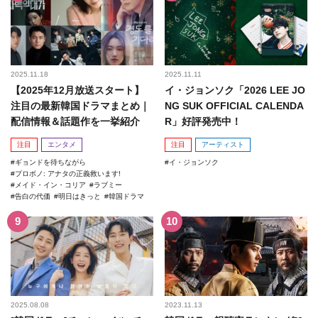
2025.11.18
2025.11.11
【2025年12月放送スタート】
イ・ジョンソク「2026 LEE JO
注目の最新韓国ドラマまとめ｜
NG SUK OFFICIAL CALENDA
配信情報＆話題作を一挙紹介
R」好評発売中！
注目
エンタメ
注目
アーティスト
ギョンドを待ちながら
イ・ジョンソク
プロボノ: アナタの正義救います!
メイド・イン・コリア
ラブミー
告白の代価
明日はきっと
韓国ドラマ
2025.08.08
2023.11.13