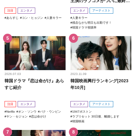
主演のラブコメがついに最終
回！
注目
エンタメ
エンタメ
アーティスト
あらすじ
コン・ヒョジン
人妻キラー
人妻キラー
残念ながら明日も出勤です！
韓国ドラマ視聴率
2026.07.03
2023.11.09
韓国ドラマ『恋は命がけ』あら
韓国映画興行ランキング[2023
すじ紹介
年10月]
注目
エンタメ
エンタメ
アーティスト
Netflix
オン・ソンウ
パク・ウンビン
1947ボストン
ヤン・セジョン
恋は命がけ
ラブリセット 30日後、離婚します
韓国映画