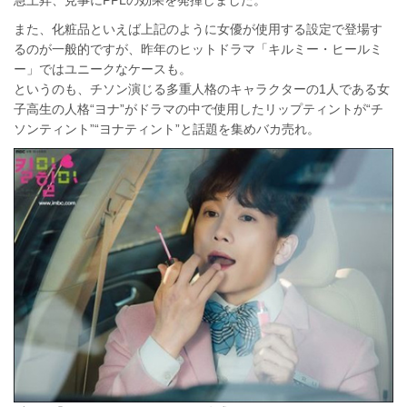
急上昇、見事にPPLの効果を発揮しました。
また、化粧品といえば上記のように女優が使用する設定で登場す
るのが一般的ですが、昨年のヒットドラマ「キルミー・ヒールミ
ー」ではユニークなケースも。
というのも、チソン演じる多重人格のキャラクターの1人である女
子高生の人格“ヨナ”がドラマの中で使用したリップティントが“チ
ソンティント”“ヨナティント”と話題を集めバカ売れ。