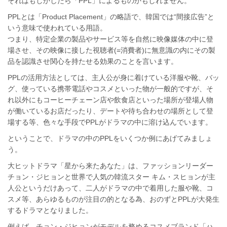
それはもしかしたら「PPL」によるものかもしれません。
PPLとは「Product Placement」の略語で、韓国では“間接広告”と
いう意味で使われている用語。
つまり、特定企業の製品やサービス等を自然に映像媒体の中に登
場させ、その映像に接した視聴者(=消費者)に無意識の内にその製
品を認識させ関心を持たせる効果のことを言います。
PPLの活用方法としては、主人公が身に着けている洋服や靴、バッ
グ、使っている携帯電話やコスメといった物が一般的ですが、そ
れ以外にもコーヒーチェーン店や飲食店といった場所が登場人物
が働いているお店だったり、デートや待ち合わせの場所として登
場する等、色々な手段でPPLがドラマの中に溶け込んでいます。
ということで、ドラマの中のPPLをいくつか例にあげてみましょ
う。
大ヒットドラマ「星から来たあなた」は、ファッションリーダー
チョン・ジヒョンと世界で人気の韓流スター キム・スヒョンが主
人公というだけあって、二人がドラマの中で着用した服や靴、コ
スメ等、あらゆるものが注目の的となる為、おのずとPPLが大発生
するドラマとなりました。
例えば、チョン・ジヒョンがモデルを務めるコスメブランド「ハ