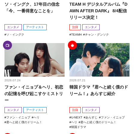
ソ・イングク、17年目の信念
TEAM H デジタルアルバム『D
「今、一番得意なことを」
AWN AFTER DARK』 8/4配信
リリース決定！
エンタメ
アーティスト
注目
エンタメ
ソ・イングク
TEAMH
チャン・グンソク
2026.07.24
2026.07.21
ファン・イニョプ＆ヘリ、初恋
韓国ドラマ『君へと続く僕のド
の記憶を呼び起こすケミストリ
リーム！』あらすじ紹介
ー
エンタメ
アーティスト
注目
エンタメ
ファン・イニョプ
ヘリ
U-NEXT
あらすじ
ファン・イニョプ
君へと続く僕のドリーム！
ヘリ
君へと続く僕のドリーム！
韓国ドラマ