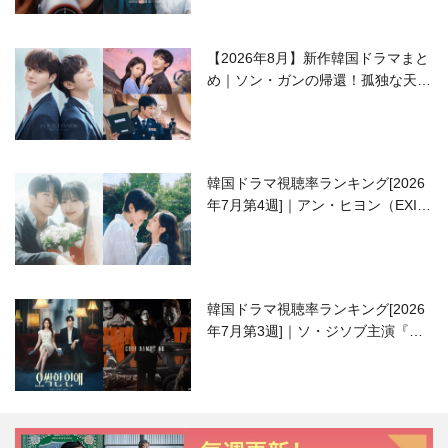
【2026年8月】新作韓国ドラマまと
め｜ソン・ガンの帰還！孤独な天才
高校生ピアニスト役
韓国ドラマ視聴率ランキング[2026
年7月第4週]｜アン・ヒヨン（EXID
ハニ）復帰作『愛が来る』に注目！
韓国ドラマ視聴率ランキング[2026
年7月第3週]｜ソ・ジソブ主演『エ
ージェント・キム』が勢い加速！