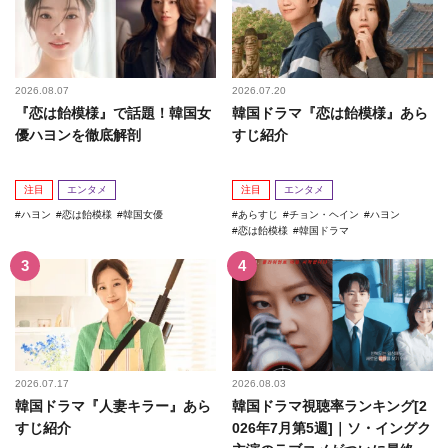
2026.08.07
2026.07.20
『恋は飴模様』で話題！韓国女
韓国ドラマ『恋は飴模様』あら
優ハヨンを徹底解剖
すじ紹介
注目
エンタメ
注目
エンタメ
ハヨン
恋は飴模様
韓国女優
あらすじ
チョン・ヘイン
ハヨン
恋は飴模様
韓国ドラマ
2026.07.17
2026.08.03
韓国ドラマ『人妻キラー』あら
韓国ドラマ視聴率ランキング[2
すじ紹介
026年7月第5週]｜ソ・イングク