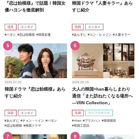
『恋は飴模様』で話題！韓国女
韓国ドラマ『人妻キラー』あら
優ハヨンを徹底解剖
すじ紹介
注目
エンタメ
注目
エンタメ
ハヨン
恋は飴模様
韓国女優
あらすじ
コン・ヒョジン
人妻キラー
2026.07.20
2026.08.10
韓国ドラマ『恋は飴模様』あら
大人の韓国+han暮らしまわり
すじ紹介
通信「また訪ねたくなる場所へ
―VIIN Collection」
注目
エンタメ
注目
ライフスタイル
あらすじ
チョン・ヘイン
ハヨン
+han
プラスハン
韓国寝具
恋は飴模様
韓国ドラマ
韓国工芸品