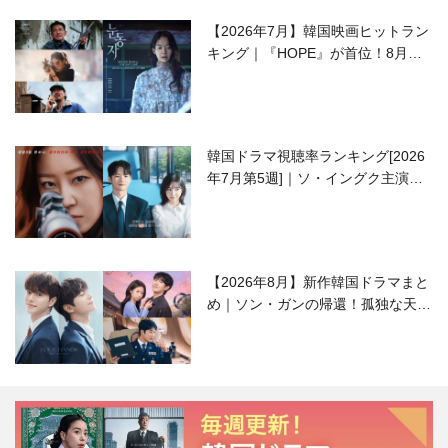
【2026年7月】韓国映画ヒットラン
キング｜『HOPE』が首位！8月公
開の注目作は？
韓国ドラマ視聴率ランキング[2026
年7月第5週]｜ソ・イングク主演の
ラブコメがついに最終回！
【2026年8月】新作韓国ドラマまと
め｜ソン・ガンの帰還！孤独な天才
高校生ピアニスト役