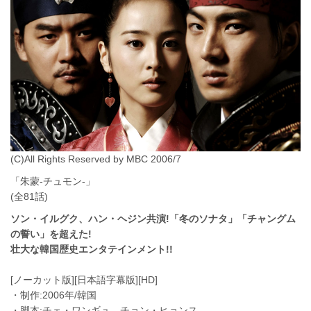
(C)All Rights Reserved by MBC 2006/7
「朱蒙-チュモン-」
(全81話)
ソン・イルグク、ハン・ヘジン共演!「冬のソナタ」「チャングム
の誓い」を超えた!
壮大な韓国歴史エンタテインメント!!
[ノーカット版][日本語字幕版][HD]
・制作:2006年/韓国
・脚本:チェ・ワンギュ、チョン・ヒョンス