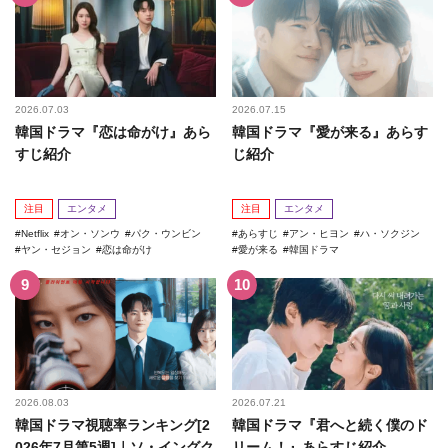
2026.07.03
2026.07.15
韓国ドラマ『恋は命がけ』あら
韓国ドラマ『愛が来る』あらす
すじ紹介
じ紹介
注目
エンタメ
注目
エンタメ
Netflix
オン・ソンウ
パク・ウンビン
あらすじ
アン・ヒヨン
ハ・ソクジン
ヤン・セジョン
恋は命がけ
愛が来る
韓国ドラマ
2026.08.03
2026.07.21
韓国ドラマ視聴率ランキング[2
韓国ドラマ『君へと続く僕のド
026年7月第5週]｜ソ・イングク
リーム！』あらすじ紹介