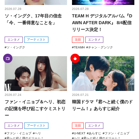
2026.07.28
2026.07.28
ソ・イングク、17年目の信念
TEAM H デジタルアルバム『D
「今、一番得意なことを」
AWN AFTER DARK』 8/4配信
リリース決定！
エンタメ
アーティスト
注目
エンタメ
ソ・イングク
TEAMH
チャン・グンソク
2026.07.24
2026.07.21
ファン・イニョプ＆ヘリ、初恋
韓国ドラマ『君へと続く僕のド
の記憶を呼び起こすケミストリ
リーム！』あらすじ紹介
ー
エンタメ
アーティスト
注目
エンタメ
ファン・イニョプ
ヘリ
U-NEXT
あらすじ
ファン・イニョプ
君へと続く僕のドリーム！
ヘリ
君へと続く僕のドリーム！