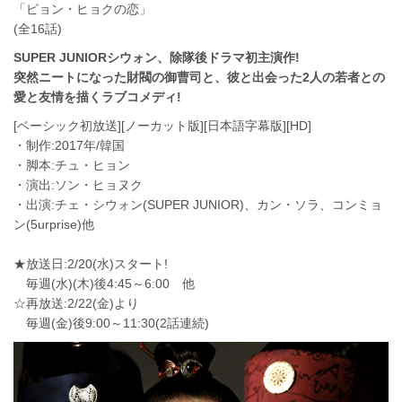
「ピョン・ヒョクの恋」
(全16話)
SUPER JUNIORシウォン、除隊後ドラマ初主演作!
突然ニートになった財閥の御曹司と、彼と出会った2人の若者との
愛と友情を描くラブコメディ!
[ベーシック初放送][ノーカット版][日本語字幕版][HD]
・制作:2017年/韓国
・脚本:チュ・ヒョン
・演出:ソン・ヒョヌク
・出演:チェ・シウォン(SUPER JUNIOR)、カン・ソラ、コンミョ
ン(5urprise)他
★放送日:2/20(水)スタート!
毎週(水)(木)後4:45～6:00 他
☆再放送:2/22(金)より
毎週(金)後9:00～11:30(2話連続)