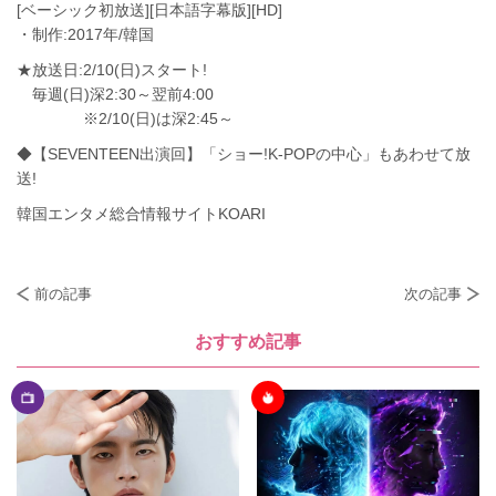
[ベーシック初放送][日本語字幕版][HD]
・制作:2017年/韓国
★放送日:2/10(日)スタート!
毎週(日)深2:30～翌前4:00
※2/10(日)は深2:45～
◆【SEVENTEEN出演回】「ショー!K-POPの中心」もあわせて放
送!
韓国エンタメ総合情報サイトKOARI
前の記事
次の記事
おすすめ記事