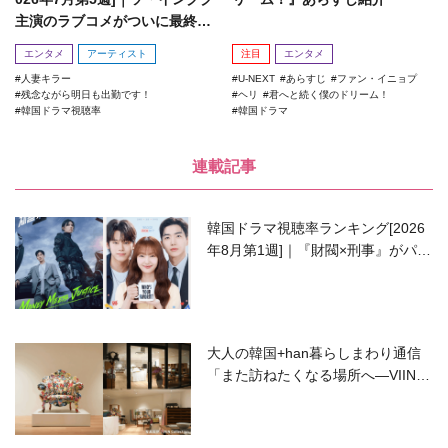
主演のラブコメがついに最終
回！
エンタメ
アーティスト
注目
エンタメ
人妻キラー
U-NEXT
あらすじ
ファン・イニョプ
残念ながら明日も出勤です！
ヘリ
君へと続く僕のドリーム！
韓国ドラマ視聴率
韓国ドラマ
連載記事
韓国ドラマ視聴率ランキング[2026
年8月第1週]｜『財閥×刑事』がパワ
ーアップして再始動！
大人の韓国+han暮らしまわり通信
「また訪ねたくなる場所へ―VIIN C
ollection」