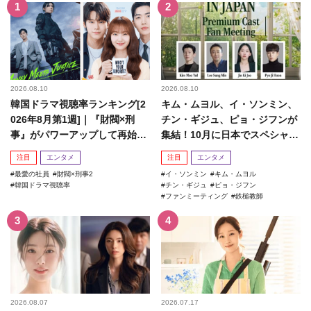
2026.08.10
2026.08.10
韓国ドラマ視聴率ランキング[2
キム・ムヨル、イ・ソンミン、
026年8月第1週]｜『財閥×刑
チン・ギジュ、ピョ・ジフンが
事』がパワーアップして再始
集結！10月に日本でスペシャル
動！
ファンミーティング開催決...
注目
エンタメ
注目
エンタメ
最愛の社員
財閥×刑事2
イ・ソンミン
キム・ムヨル
韓国ドラマ視聴率
チン・ギジュ
ピョ・ジフン
ファンミーティング
鉄槌教師
2026.08.07
2026.07.17