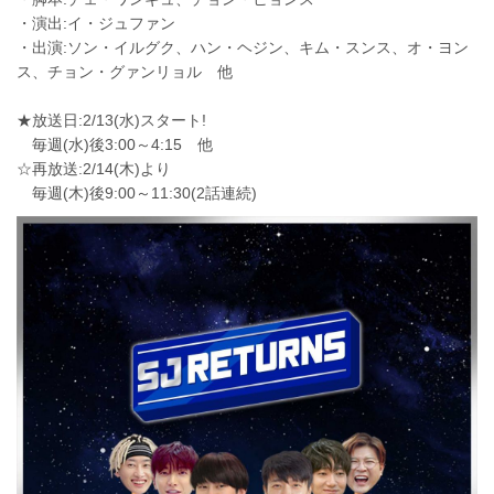
・演出:イ・ジュファン
・出演:ソン・イルグク、ハン・ヘジン、キム・スンス、オ・ヨン
ス、チョン・グァンリョル 他
★放送日:2/13(水)スタート!
毎週(水)後3:00～4:15 他
☆再放送:2/14(木)より
毎週(木)後9:00～11:30(2話連続)