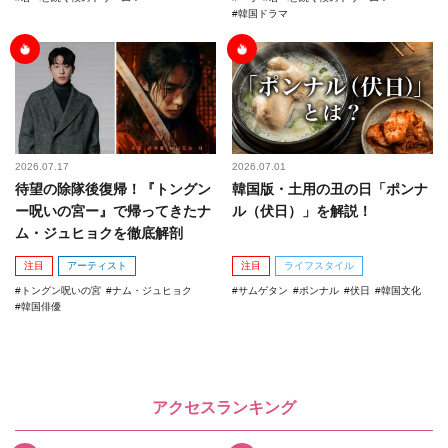
韓国ドラマ
2026.07.17
2026.07.01
待望の除隊後復帰！『トングン
韓国版・土用の丑の日「ポンナ
ー呪いの宮ー』で帰ってきたナ
ル（伏日）」を解説！
ム・ジュヒョクを徹底解剖
注目
アーティスト
注目
ライフスタイル
トングン呪いの宮
ナム・ジュヒョク
サムゲタン
ポンナル
伏日
韓国文化
韓国俳優
アクセスランキング