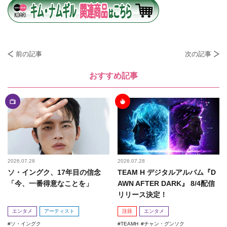
前の記事
次の記事
おすすめ記事
2026.07.28
2026.07.28
ソ・イングク、17年目の信念
TEAM H デジタルアルバム『D
「今、一番得意なことを」
AWN AFTER DARK』 8/4配信
リリース決定！
エンタメ
アーティスト
注目
エンタメ
ソ・イングク
TEAMH
チャン・グンソク