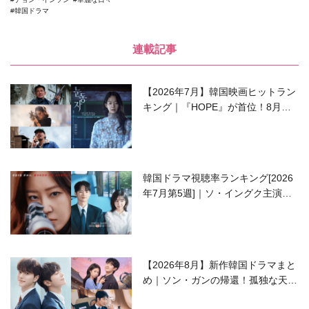
韓国ドラマ
連載記事
【2026年7月】韓国映画ヒットラン
キング｜『HOPE』が首位！8月公
開の注目作は？
韓国ドラマ視聴率ランキング[2026
年7月第5週]｜ソ・イングク主演の
ラブコメがついに最終回！
【2026年8月】新作韓国ドラマまと
め｜ソン・ガンの帰還！孤独な天才
高校生ピアニスト役