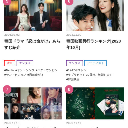
2026.07.03
2023.11.09
韓国ドラマ『恋は命がけ』あら
韓国映画興行ランキング[2023
すじ紹介
年10月]
注目
エンタメ
エンタメ
アーティスト
Netflix
オン・ソンウ
パク・ウンビン
1947ボストン
ヤン・セジョン
恋は命がけ
ラブリセット 30日後、離婚します
韓国映画
2025.11.18
2025.11.11