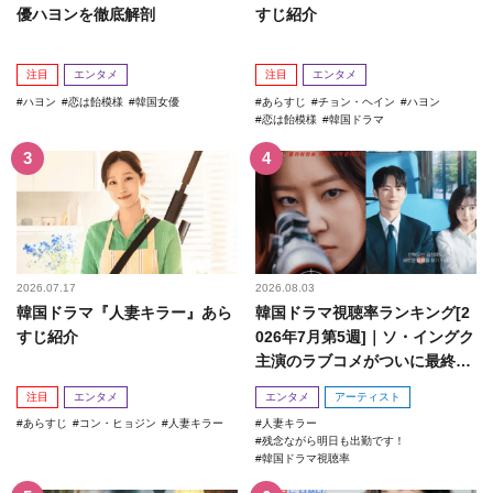
優ハヨンを徹底解剖
すじ紹介
注目
エンタメ
注目
エンタメ
ハヨン
恋は飴模様
韓国女優
あらすじ
チョン・ヘイン
ハヨン
恋は飴模様
韓国ドラマ
2026.07.17
2026.08.03
韓国ドラマ『人妻キラー』あら
韓国ドラマ視聴率ランキング[2
すじ紹介
026年7月第5週]｜ソ・イングク
主演のラブコメがついに最終
回！
注目
エンタメ
エンタメ
アーティスト
あらすじ
コン・ヒョジン
人妻キラー
人妻キラー
残念ながら明日も出勤です！
韓国ドラマ視聴率