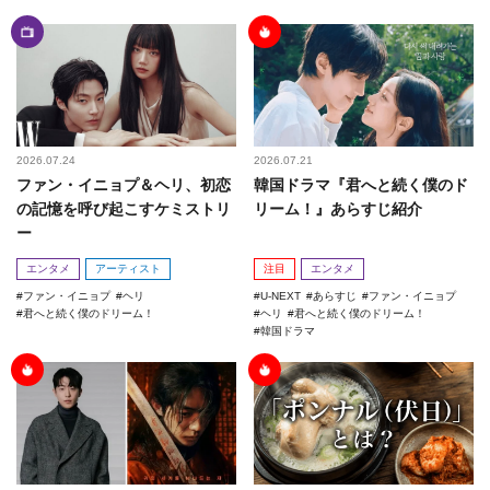
2026.07.24
2026.07.21
ファン・イニョプ＆ヘリ、初恋
韓国ドラマ『君へと続く僕のド
の記憶を呼び起こすケミストリ
リーム！』あらすじ紹介
ー
エンタメ
アーティスト
注目
エンタメ
ファン・イニョプ
ヘリ
U-NEXT
あらすじ
ファン・イニョプ
君へと続く僕のドリーム！
ヘリ
君へと続く僕のドリーム！
韓国ドラマ