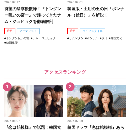
2026.07.17
2026.07.01
待望の除隊後復帰！『トングン
韓国版・土用の丑の日「ポンナ
ー呪いの宮ー』で帰ってきたナ
ル（伏日）」を解説！
ム・ジュヒョクを徹底解剖
注目
アーティスト
注目
ライフスタイル
トングン呪いの宮
ナム・ジュヒョク
サムゲタン
ポンナル
伏日
韓国文化
韓国俳優
アクセスランキング
2026.08.07
2026.07.20
『恋は飴模様』で話題！韓国女
韓国ドラマ『恋は飴模様』あら