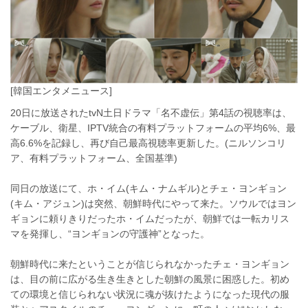
[韓国エンタメニュース]
20日に放送されたtvN土日ドラマ「名不虚伝」第4話の視聴率は、
ケーブル、衛星、IPTV統合の有料プラットフォームの平均6%、最
高6.6%を記録し、再び自己最高視聴率更新した。(ニルソンコリ
ア、有料プラットフォーム、全国基準)
同日の放送にて、ホ・イム(キム・ナムギル)とチェ・ヨンギョン
(キム・アジュン)は突然、朝鮮時代にやって来た。ソウルではヨン
ギョンに頼りきりだったホ・イムだったが、朝鮮では一転カリス
マを発揮し、“ヨンギョンの守護神”となった。
朝鮮時代に来たということが信じられなかったチェ・ヨンギョン
は、目の前に広がる生き生きとした朝鮮の風景に困惑した。初め
ての環境と信じられない状況に魂が抜けたようになった現代の服