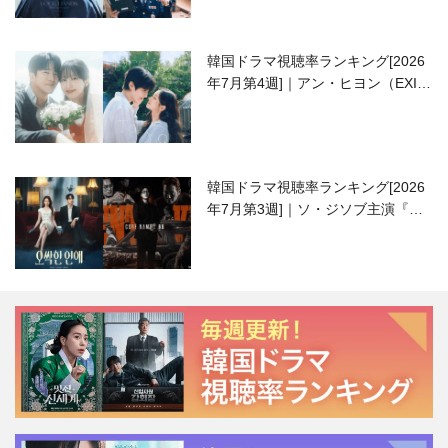
韓国ドラマ視聴率ランキング[2026
年7月第4週]｜アン・ヒヨン（EXID
ハニ）復帰作『愛が来る』に注目！
韓国ドラマ視聴率ランキング[2026
年7月第3週]｜ソ・ジソブ主演『エ
ージェント・キム』が勢い加速！