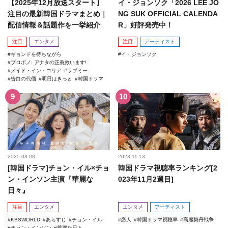
【2025年12月放送スタート】
イ・ジョンソク「2026 LEE JO
注目の最新韓国ドラマまとめ｜
NG SUK OFFICIAL CALENDA
配信情報＆話題作を一挙紹介
R」好評発売中！
注目
エンタメ
注目
アーティスト
ギョンドを待ちながら
イ・ジョンソク
プロボノ: アナタの正義救います!
メイド・イン・コリア
ラブミー
告白の代価
明日はきっと
韓国ドラマ
2025.08.08
2023.11.13
[韓国ドラマ]チョン・イル×チョ
韓国ドラマ視聴率ランキング[2
ン・インソン主演『華麗な
023年11月2週目]
日々』
注目
エンタメ
エンタメ
アーティスト
KBSWORLD
あらすじ
チョン・イル
恋人
韓国ドラマ視聴率
高麗契丹戦争
チョン・インソン
華麗な日々