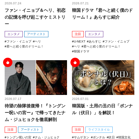
2026.07.24
2026.07.21
ファン・イニョプ＆ヘリ、初恋
韓国ドラマ『君へと続く僕のド
の記憶を呼び起こすケミストリ
リーム！』あらすじ紹介
ー
エンタメ
アーティスト
注目
エンタメ
ファン・イニョプ
ヘリ
U-NEXT
あらすじ
ファン・イニョプ
君へと続く僕のドリーム！
ヘリ
君へと続く僕のドリーム！
韓国ドラマ
2026.07.17
2026.07.01
待望の除隊後復帰！『トングン
韓国版・土用の丑の日「ポンナ
ー呪いの宮ー』で帰ってきたナ
ル（伏日）」を解説！
ム・ジュヒョクを徹底解剖
注目
アーティスト
注目
ライフスタイル
トングン呪いの宮
ナム・ジュヒョク
サムゲタン
ポンナル
伏日
韓国文化