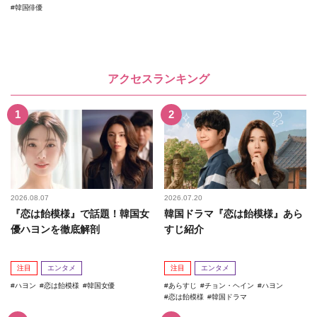
韓国俳優
アクセスランキング
2026.08.07
2026.07.20
『恋は飴模様』で話題！韓国女
韓国ドラマ『恋は飴模様』あら
優ハヨンを徹底解剖
すじ紹介
注目
エンタメ
注目
エンタメ
ハヨン
恋は飴模様
韓国女優
あらすじ
チョン・ヘイン
ハヨン
恋は飴模様
韓国ドラマ