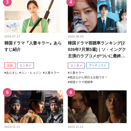
2026.07.17
2026.08.03
韓国ドラマ『人妻キラー』あら
韓国ドラマ視聴率ランキング[2
すじ紹介
026年7月第5週]｜ソ・イングク
主演のラブコメがついに最終
回！
注目
エンタメ
エンタメ
アーティスト
あらすじ
コン・ヒョジン
人妻キラー
人妻キラー
残念ながら明日も出勤です！
韓国ドラマ視聴率
2023.11.13
2023.11.13