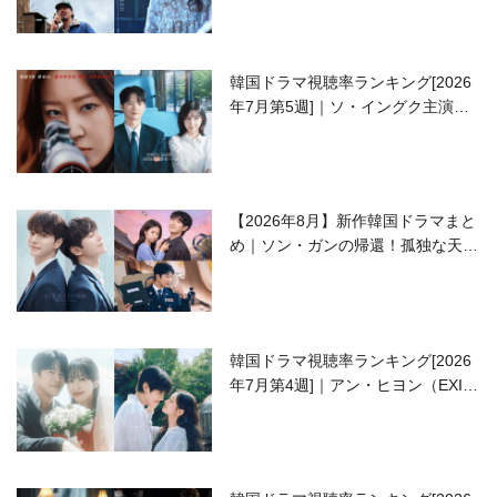
韓国ドラマ視聴率ランキング[2026
年7月第5週]｜ソ・イングク主演の
ラブコメがついに最終回！
【2026年8月】新作韓国ドラマまと
め｜ソン・ガンの帰還！孤独な天才
高校生ピアニスト役
韓国ドラマ視聴率ランキング[2026
年7月第4週]｜アン・ヒヨン（EXID
ハニ）復帰作『愛が来る』に注目！