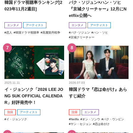
韓国ドラマ視聴率ランキング[2
パク・ソジュン×ハン・ソヒ
023年11月2週目]
『京城クリーチャー』12月にN
etflix公開へ
エンタメ
アーティスト
エンタメ
アーティスト
恋人
韓国ドラマ視聴率
高麗契丹戦争
パク･ソジュン
ハン・ソヒ
京城クリーチャー
2025.11.11
2026.07.03
イ・ジョンソク「2026 LEE JO
韓国ドラマ『恋は命がけ』あら
NG SUK OFFICIAL CALENDA
すじ紹介
R」好評発売中！
注目
アーティスト
注目
エンタメ
イ・ジョンソク
Netflix
オン・ソンウ
パク・ウンビン
ヤン・セジョン
恋は命がけ