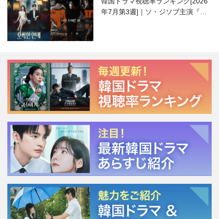
韓国ドラマ視聴率ランキング[2026
年7月第3週]｜ソ・ジソブ主演『エ
ージェント・キム』が勢い加速！