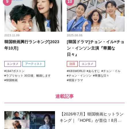
2023.11.09
2025.08.08
韓国映画興行ランキング[2023
[韓国ドラマ]チョン・イル×チョ
年10月]
ン・インソン主演『華麗な
日々』
エンタメ
アーティスト
注目
エンタメ
1947ボストン
KBSWORLD
あらすじ
チョン・イル
ラブリセット 30日後、離婚します
チョン・インソン
華麗な日々
韓国映画
韓国ドラマ
連載記事
【2026年7月】韓国映画ヒットラン
キング｜『HOPE』が首位！8月公
開の注目作は？