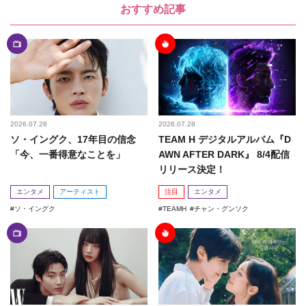
おすすめ記事
2026.07.28
2026.07.28
ソ・イングク、17年目の信念
TEAM H デジタルアルバム『D
「今、一番得意なことを」
AWN AFTER DARK』 8/4配信
リリース決定！
エンタメ
アーティスト
注目
エンタメ
ソ・イングク
TEAMH
チャン・グンソク