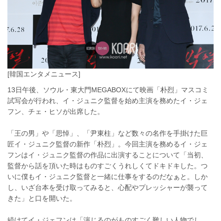
[韓国エンタメニュース]
13日午後、ソウル・東大門MEGABOXにて映画「朴烈」マスコミ
試写会が行われ、イ・ジュニク監督を始め主演を務めたイ・ジェ
フン、チェ・ヒソが出席した。
「王の男」や「思悼」、「尹東柱」など数々の名作を手掛けた巨
匠イ・ジュニク監督の新作「朴烈」。今回主演を務めるイ・ジェ
フンはイ・ジュニク監督の作品に出演することについて「当初、
監督から話を頂いた時はものすごくうれしくてドキドキした。つ
いに僕もイ・ジュニク監督と一緒に仕事をするのだなぁと。しか
し、いざ台本を受け取ってみると、心配やプレッシャーが襲って
きた」と口を開いた。
続けてイ・ジェフンは「演じるのがものすごく難しい人物でし