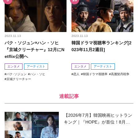
2023.11.13
2023.11.13
パク・ソジュン×ハン・ソヒ
韓国ドラマ視聴率ランキング[2
『京城クリーチャー』12月にN
023年11月2週目]
etflix公開へ
エンタメ
アーティスト
エンタメ
アーティスト
パク･ソジュン
ハン・ソヒ
恋人
韓国ドラマ視聴率
高麗契丹戦争
京城クリーチャー
連載記事
【2026年7月】韓国映画ヒットラン
キング｜『HOPE』が首位！8月公
開の注目作は？