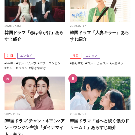
2026.07.03
2026.07.17
韓国ドラマ『恋は命がけ』あら
韓国ドラマ『人妻キラー』あら
すじ紹介
すじ紹介
注目
エンタメ
注目
エンタメ
Netflix
オン・ソンウ
パク・ウンビン
あらすじ
コン・ヒョジン
人妻キラー
ヤン・セジョン
恋は命がけ
2025.11.07
2026.07.21
[韓国ドラマ]チャン・ギヨン×ア
韓国ドラマ『君へと続く僕のド
ン・ウンジン主演『ダイナマイ
リーム！』あらすじ紹介
ト・キス』