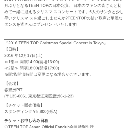
⽉ぶりとなるTEEN TOPの⽇本公演。 ⽇本のファンの皆さんと初
めて⼀緒に迎えるクリスマ スコンサートです。6⼈のサンタと少し
早いクリスマ スを過ごしませんか?TEENTOPの⽢い歌声と華麗な
ダンスを皆さんにプレゼントいたします!
『2016 TEEN TOP Christmas Special Concert in Tokyo』
【⽇時】
2016 年12⽉17⽇(⼟)
≪1部≫ 開演14:00(開場13:00)
≪2部≫ 開演18:00(開場17:00)
※開場/開演時間は変更になる場合がございます。
【会場】
@豊洲PIT
(〒135-0061 東京都江東区豊洲6-1-23)
【チケット販売価格】
スタンディング￥8,800(税込)
チケットお申し込み日程
◇TEEN TOP Japan Official Fanclub会員特別先⾏