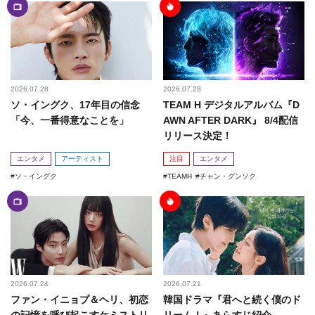
2026.07.28
2026.07.28
ソ・イングク、17年目の信念
TEAM H デジタルアルバム『D
「今、一番得意なことを」
AWN AFTER DARK』 8/4配信
リリース決定！
エンタメ
アーティスト
注目
エンタメ
ソ・イングク
TEAMH
チャン・グンソク
2026.07.24
2026.07.21
ファン・イニョプ＆ヘリ、初恋
韓国ドラマ『君へと続く僕のド