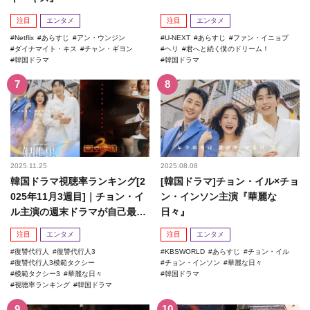
注目
エンタメ
注目
エンタメ
Netflix
あらすじ
アン・ウンジン
U-NEXT
あらすじ
ファン・イニョプ
ダイナマイト・キス
チャン・ギヨン
ヘリ
君へと続く僕のドリーム！
韓国ドラマ
韓国ドラマ
2025.11.25
2025.08.08
韓国ドラマ視聴率ランキング[2
[韓国ドラマ]チョン・イル×チョ
025年11月3週目]｜チョン・イ
ン・インソン主演『華麗な
ル主演の週末ドラマが自己最高
日々』
記録を更新！
注目
エンタメ
注目
エンタメ
復讐代行人
復讐代行人3
KBSWORLD
あらすじ
チョン・イル
復讐代行人3模範タクシー
チョン・インソン
華麗な日々
模範タクシー3
華麗な日々
韓国ドラマ
視聴率ランキング
韓国ドラマ