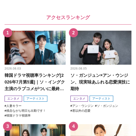
アクセスランキング
2026.08.03
2026.08.05
韓国ドラマ視聴率ランキング[2
ソ・ガンジュン×アン・ウンジ
026年7月第5週]｜ソ・イングク
ン、現実味あふれる恋愛演技に
主演のラブコメがついに最終
期待
回！
エンタメ
アーティスト
エンタメ
アーティスト
人妻キラー
アン・ウンジン
ソ・ガンジュン
残念ながら明日も出勤です！
君以外の恋愛
韓国ドラマ視聴率