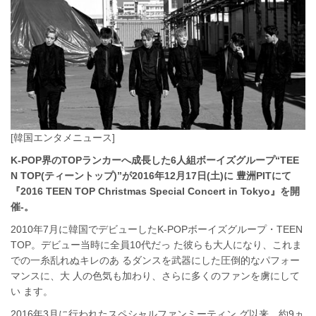
[韓国エンタメニュース]
K-POP界のTOPランカーへ成⻑した6⼈組ボーイズグループ“TEE
N TOP(ティーントップ)”が2016年12⽉17⽇(⼟)に 豊洲PITにて
『2016 TEEN TOP Christmas Special Concert in Tokyo』を開
催-。
2010年7⽉に韓国でデビューしたK-POPボーイズグループ・TEEN
TOP。デビュー当時に全員10代だっ た彼らも⼤⼈になり、これま
での⼀⽷乱れぬキレのあ るダンスを武器にした圧倒的なパフォー
マンスに、⼤ ⼈の⾊気も加わり、さらに多くのファンを虜にして
い ます。
2016年3⽉に⾏われたスペシャルファンミーティン グ以来、約9ヵ