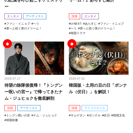
の記憶を呼び起こすケミストリ
リーム！』あらすじ紹介
ー
エンタメ
アーティスト
注目
エンタメ
ファン・イニョプ
ヘリ
U-NEXT
あらすじ
ファン・イニョプ
君へと続く僕のドリーム！
ヘリ
君へと続く僕のドリーム！
韓国ドラマ
2026.07.17
2026.07.01
待望の除隊後復帰！『トングン
韓国版・土用の丑の日「ポンナ
ー呪いの宮ー』で帰ってきたナ
ル（伏日）」を解説！
ム・ジュヒョクを徹底解剖
注目
アーティスト
注目
ライフスタイル
トングン呪いの宮
ナム・ジュヒョク
サムゲタン
ポンナル
伏日
韓国文化
韓国俳優