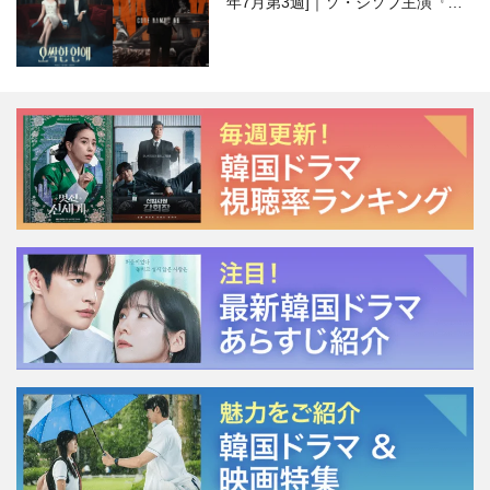
年7月第3週]｜ソ・ジソブ主演『エ
ージェント・キム』が勢い加速！