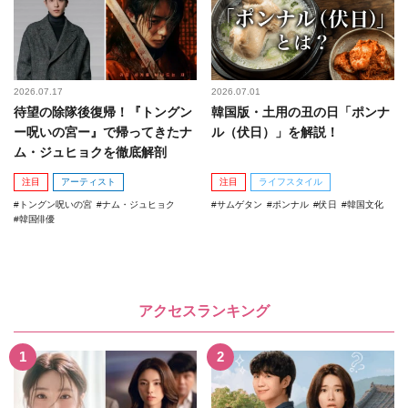
2026.07.17
2026.07.01
待望の除隊後復帰！『トングン
韓国版・土用の丑の日「ポンナ
ー呪いの宮ー』で帰ってきたナ
ル（伏日）」を解説！
ム・ジュヒョクを徹底解剖
注目
アーティスト
注目
ライフスタイル
トングン呪いの宮
ナム・ジュヒョク
サムゲタン
ポンナル
伏日
韓国文化
韓国俳優
アクセスランキング