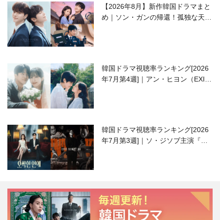
【2026年8月】新作韓国ドラマまと
め｜ソン・ガンの帰還！孤独な天才
高校生ピアニスト役
韓国ドラマ視聴率ランキング[2026
年7月第4週]｜アン・ヒヨン（EXID
ハニ）復帰作『愛が来る』に注目！
韓国ドラマ視聴率ランキング[2026
年7月第3週]｜ソ・ジソブ主演『エ
ージェント・キム』が勢い加速！