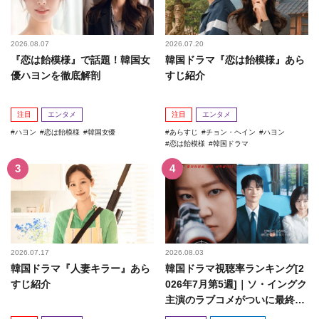
2026.08.07
2026.07.20
『恋は飴模様』で話題！韓国女
韓国ドラマ『恋は飴模様』あら
優ハヨンを徹底解剖
すじ紹介
注目
エンタメ
注目
エンタメ
ハヨン
恋は飴模様
韓国女優
あらすじ
チョン・ヘイン
ハヨン
恋は飴模様
韓国ドラマ
2026.07.17
2026.08.03
韓国ドラマ『人妻キラー』あら
韓国ドラマ視聴率ランキング[2
すじ紹介
026年7月第5週]｜ソ・イングク
主演のラブコメがついに最終
回！