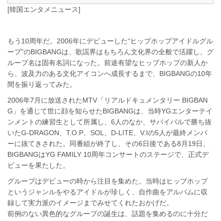
[韓国エンタメニュース]
もう10周年だ。2006年にデビューした“ヒップホップアイドルグル
ープ”のBIGBANGは、歌謡界はもちろん文化界の全般で活躍し、グ
ループ名は固有名詞になった。前途有望なヒップホップの新人か
ら、波及力のある文化アイコンへ成長するまで、BIGBANGの10年
間を振り返ってみた。
2006年7月に放送されたMTV「リアルドキュメンタリー BIGBAN
G」を通じて世に顔を知らせたBIGBANGは、当時YGエンターテイ
ンメントの練習生として所属し、6人のなか、サバイバルで勝ち抜
いたG-DRAGON、T.O.P、SOL、D-LITE、V.Iの5人が最終メンバ
ーに抜てきされた。同番組が終了し、その6日後である8月19日、
BIGBANGはYG FAMILY 10周年コンサートのステージで、正式デ
ビューを果たした。
グループはデビューの時から注目を集めた。当時はヒップホップ
というジャンルをやるアイドルが珍しく、自作曲をアルバムに収
録して実力派のイメージまでみせてくれたおかげだ。
前例のない異色的なグループの誕生は、話題を集めるのに十分だ