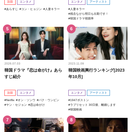
注目
エンタメ
エンタメ
アーティスト
あらすじ
コン・ヒョジン
人妻キラー
人妻キラー
残念ながら明日も出勤です！
韓国ドラマ視聴率
2026.07.03
2023.11.09
韓国ドラマ『恋は命がけ』あら
韓国映画興行ランキング[2023
すじ紹介
年10月]
注目
エンタメ
エンタメ
アーティスト
Netflix
オン・ソンウ
パク・ウンビン
1947ボストン
ヤン・セジョン
恋は命がけ
ラブリセット 30日後、離婚します
韓国映画