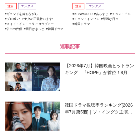
注目
エンタメ
注目
エンタメ
ギョンドを待ちながら
KBSWORLD
あらすじ
チョン・イル
プロボノ: アナタの正義救います!
チョン・インソン
華麗な日々
メイド・イン・コリア
ラブミー
韓国ドラマ
告白の代価
明日はきっと
韓国ドラマ
連載記事
【2026年7月】韓国映画ヒットラン
キング｜『HOPE』が首位！8月公
開の注目作は？
韓国ドラマ視聴率ランキング[2026
年7月第5週]｜ソ・イングク主演の
ラブコメがついに最終回！