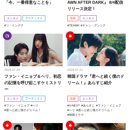
「今、一番得意なことを」
AWN AFTER DARK』 8/4配信
リリース決定！
エンタメ
アーティスト
注目
エンタメ
ソ・イングク
TEAMH
チャン・グンソク
2026.07.24
2026.07.21
ファン・イニョプ＆ヘリ、初恋
韓国ドラマ『君へと続く僕のド
の記憶を呼び起こすケミストリ
リーム！』あらすじ紹介
ー
エンタメ
アーティスト
注目
エンタメ
ファン・イニョプ
ヘリ
U-NEXT
あらすじ
ファン・イニョプ
君へと続く僕のドリーム！
ヘリ
君へと続く僕のドリーム！
韓国ドラマ