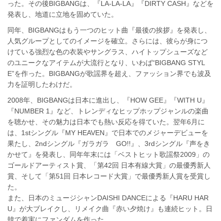
った。その後BIGBANGは、『LA-LA-LA』『DIRTY CASH』などを
発表し、地道に立地を固めていた。
同年、BIGBANGはもう一つのヒット曲『最後の挨拶』を発表し、
人気グループとしてのイメージを確立。さらには、彼らが身につ
けている強烈な色の衣装やサングラス、ハイトップシューズなど
のユニークなアイテムが大流行となり、いわば“BIGBANG STYL
E”を作った。BIGBANGが歌謡界を超え、ファッション界でも波及
力を証明したわけだ。
2008年、BIGBANGは日本に進出し、『HOW GEE』『WITH U』
『NUMBER 1』など、トレンディなヒップホップジャンルの楽曲
を聴かせ、その魅力は日本でも熱い反応を得ていた。翌年6月に
は、1stシングル『MY HEAVEN』で日本でのメジャーデビューを
果たし、2ndシングル『ガラガラ GO!!』、3rdシングル『声をき
かせて』を発表し、同年年末には「ベストヒット歌謡祭2009」の
ゴールドアーティスト賞、「第42回 日本有線大賞」の最優秀新人
賞、そして「第51回 日本レコード大賞」で最優秀新人賞を受賞し
た。
また、日本のミュージシャンDAISHI DANCEによる『HARU HAR
U』が大ブレイクし、リメイク曲『赤い夕焼け』も連続ヒット。日
韓で着実にファンダムを作った。