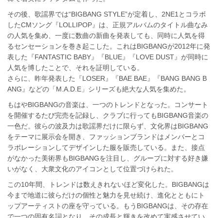
その後、歌謡界では“BIGBANG STYLE”が定着し、2NE1とコラボ
したCMソング『LOLLIPOP』は、正規アルバムのタイトル曲なみ
の人気を集め、一度に数曲の新曲を発表しても、同時に人気を得
るセンセーションを巻き起こした。これはBIGBANGが2012年に発
表した『FANTASTIC BABY』『BLUE』『LOVE DUST』が同時に
人気を博したことで、それを証明している。
さらに、昨年発表した『LOSER』『BAE BAE』『BANG BANG B
ANG』などの「M.A.D.E」シリーズも絶大な人気を集めた。
もはやBIGBANGの音楽は、一つのトレンドとなった。コンサート
を開催するたび完売を記録し、クラブに行ってもBIGBANG音楽の
一色だ。彼らの波及力は歌謡界だけに限らず、文化界はBIGBANG
をテーマに展示会を開き、ファッションブランドはメンバーとコ
ラボレーションしてデザインした服を販売している。また、接点
がなかった美術界もBIGBANGを注目し、グループに対する好き嫌
いがなく、大衆文化のアイコンとして位置づけられた。
この10年間、トレンドは数えきれないほど変化した。BIGBANGは
今まで地道に彼らだけの個性と魅力を見せ続け、進化とともにト
ップアーティストの座を守っている。もうBIGBANGは、その存在
で一つの固有名詞となり、その成長と輝きを改めて実感させてい