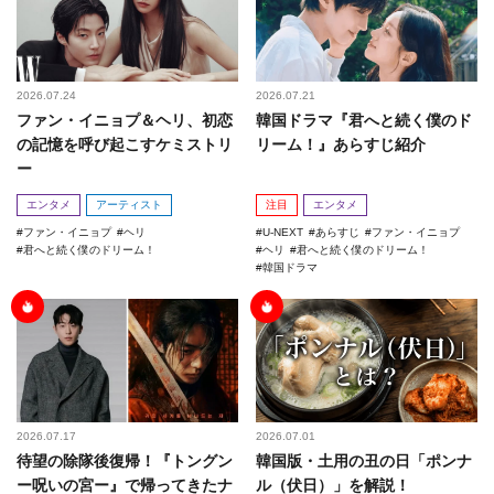
2026.07.24
2026.07.21
ファン・イニョプ＆ヘリ、初恋
韓国ドラマ『君へと続く僕のド
の記憶を呼び起こすケミストリ
リーム！』あらすじ紹介
ー
エンタメ
アーティスト
注目
エンタメ
ファン・イニョプ
ヘリ
U-NEXT
あらすじ
ファン・イニョプ
君へと続く僕のドリーム！
ヘリ
君へと続く僕のドリーム！
韓国ドラマ
2026.07.17
2026.07.01
待望の除隊後復帰！『トングン
韓国版・土用の丑の日「ポンナ
ー呪いの宮ー』で帰ってきたナ
ル（伏日）」を解説！