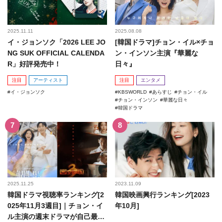
2025.11.11
2025.08.08
イ・ジョンソク「2026 LEE JO
[韓国ドラマ]チョン・イル×チョ
NG SUK OFFICIAL CALENDA
ン・インソン主演『華麗な
R」好評発売中！
日々』
注目
アーティスト
注目
エンタメ
イ・ジョンソク
KBSWORLD
あらすじ
チョン・イル
チョン・インソン
華麗な日々
韓国ドラマ
2025.11.25
2023.11.09
韓国ドラマ視聴率ランキング[2
韓国映画興行ランキング[2023
025年11月3週目]｜チョン・イ
年10月]
ル主演の週末ドラマが自己最高