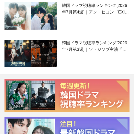
韓国ドラマ視聴率ランキング[2026
年7月第4週]｜アン・ヒヨン（EXID
ハニ）復帰作『愛が来る』に注目！
韓国ドラマ視聴率ランキング[2026
年7月第3週]｜ソ・ジソブ主演『エ
ージェント・キム』が勢い加速！