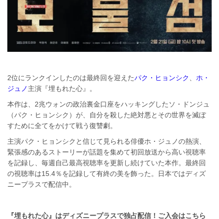
2位にランクインしたのは最終回を迎えた
パク・ヒョンシク
、
ホ・
ジュノ
主演『埋もれた心』。
本作は、2兆ウォンの政治裏金口座をハッキングしたソ・ドンジュ
（パク・ヒョンシク）が、自分を殺した絶対悪とその世界を滅ぼ
すために全てをかけて戦う復讐劇。
主演パク・ヒョンシクと信じて見られる俳優ホ・ジュノの熱演、
緊張感のあるストーリーが話題を集めて初回放送から高い視聴率
を記録し、毎週自己最高視聴率を更新し続けていた本作。最終回
の視聴率は15.4％を記録して有終の美を飾った。日本ではディズ
ニープラスで配信中。
『埋もれた心』はディズニープラスで独占配信！
ご入会はこちら