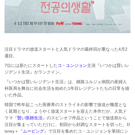
注目ドラマの放送スタートと人気ドラマの最終回が重なった4月2
週目。
7位には新たにスタートした
コ・ユンジョン
主演『いつかは賢いレ
ジデント生活』がランクイン。
『いつかは賢いレジデント生活』は、鍾路ユルジェ病院の産婦人
科医局を舞台に社会生活を始めた1年目レジデントたちの日常を描
いた作品。
韓国で昨年起こった医療界のストライキの影響で放送が幾度とな
く延期となり、ようやく放送スタートを迎えた本作だが、人気ド
ラマ『
賢い医師生活
』のスピンオフ作品ということで放送前から
注目が集まっていただけに、初回から好調なスタートを切った。D
isney＋『
ムービング
』で注目を集めたコ・ユンジョンを筆頭にシ