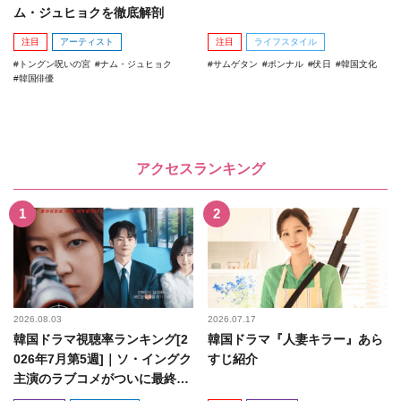
ム・ジュヒョクを徹底解剖
注目
アーティスト
注目
ライフスタイル
トングン呪いの宮
ナム・ジュヒョク
サムゲタン
ポンナル
伏日
韓国文化
韓国俳優
アクセスランキング
2026.08.03
2026.07.17
韓国ドラマ視聴率ランキング[2
韓国ドラマ『人妻キラー』あら
026年7月第5週]｜ソ・イングク
すじ紹介
主演のラブコメがついに最終
回！