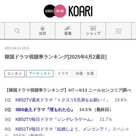
注目
新着
ショップ
2025.04.14 15:11
韓国ドラマ視聴率ランキング[2025年4月2週目]
エンタメ
アーティスト
ドラマ
俳優・女優
【韓国ドラマ視聴率ランキング】4
/7
～4/13 ニ
ールセンコリア調べ
1位
KBS2TV週末ドラマ『トクスリ5兄弟をお願い！』
19.8％
2位
SBS金土ドラマ『埋もれた心』
14.5％（最終回）
3位
KBS2TV毎日ドラマ『シンデレラゲーム』
11.7％
4位
KBS1TV毎日ドラマ『結婚しよう、メンコンア！』
スペシャ
ル 10.6％（最終回）