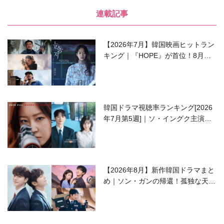
連載記事
【2026年7月】韓国映画ヒットラン
キング｜『HOPE』が首位！8月公
開の注目作は？
韓国ドラマ視聴率ランキング[2026
年7月第5週]｜ソ・イングク主演の
ラブコメがついに最終回！
【2026年8月】新作韓国ドラマまと
め｜ソン・ガンの帰還！孤独な天才
高校生ピアニスト役