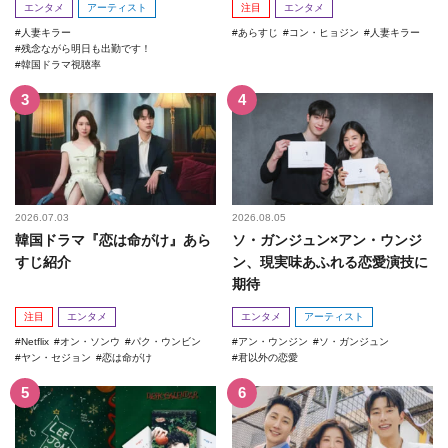
エンタメ
アーティスト
注目
エンタメ
人妻キラー
あらすじ
コン・ヒョジン
人妻キラー
残念ながら明日も出勤です！
韓国ドラマ視聴率
2026.07.03
2026.08.05
韓国ドラマ『恋は命がけ』あら
ソ・ガンジュン×アン・ウンジ
すじ紹介
ン、現実味あふれる恋愛演技に
期待
注目
エンタメ
エンタメ
アーティスト
Netflix
オン・ソンウ
パク・ウンビン
アン・ウンジン
ソ・ガンジュン
ヤン・セジョン
恋は命がけ
君以外の恋愛