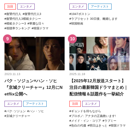
記録を更新！
注目
エンタメ
エンタメ
アーティスト
復讐代行人
復讐代行人3
1947ボストン
復讐代行人3模範タクシー
ラブリセット 30日後、離婚します
模範タクシー3
華麗な日々
韓国映画
視聴率ランキング
韓国ドラマ
2023.11.13
2025.11.18
パク・ソジュン×ハン・ソヒ
【2025年12月放送スタート】
『京城クリーチャー』12月にN
注目の最新韓国ドラマまとめ｜
etflix公開へ
配信情報＆話題作を一挙紹介
エンタメ
アーティスト
注目
エンタメ
パク･ソジュン
ハン・ソヒ
ギョンドを待ちながら
京城クリーチャー
プロボノ: アナタの正義救います!
メイド・イン・コリア
ラブミー
告白の代価
明日はきっと
韓国ドラマ