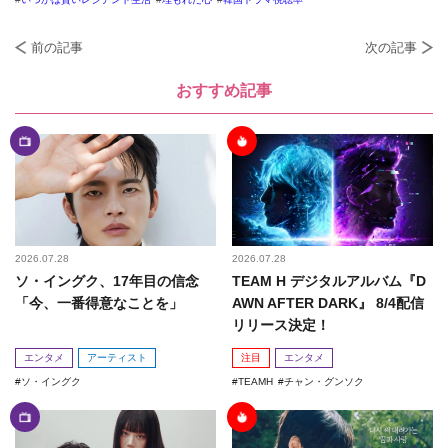
前の記事
次の記事
おすすめ記事
2026.07.28
2026.07.28
ソ・イングク、17年目の信念
TEAM H デジタルアルバム『D
「今、一番得意なことを」
AWN AFTER DARK』 8/4配信
リリース決定！
エンタメ
アーティスト
注目
エンタメ
ソ・イングク
TEAMH
チャン・グンソク