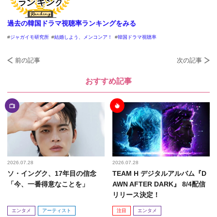
過去の韓国ドラマ視聴率ランキングをみる
ジャガイモ研究所
結婚しよう、メンコンア！
韓国ドラマ視聴率
前の記事
次の記事
おすすめ記事
2026.07.28
2026.07.28
ソ・イングク、17年目の信念
TEAM H デジタルアルバム『D
「今、一番得意なことを」
AWN AFTER DARK』 8/4配信
リリース決定！
エンタメ
アーティスト
注目
エンタメ