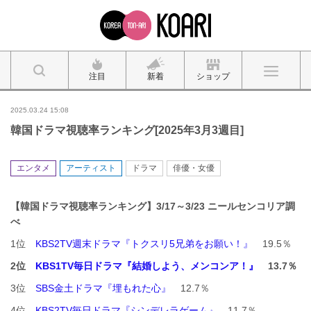
注目
新着
ショップ
2025.03.24 15:08
韓国ドラマ視聴率ランキング[2025年3月3週目]
エンタメ
アーティスト
ドラマ
俳優・女優
【韓国ドラマ視聴率ランキング】3
/17
～3/23 ニ
ールセンコリア調
べ
1位
KBS2TV週末ドラマ『トクスリ5兄弟をお願い！』
19.5％
2位
KBS1TV毎日ドラマ『結婚しよう、メンコンア！』
13.7％
3位
SBS金土ドラマ『埋もれた心』
12.7％
4位
KBS2TV毎日ドラマ『シンデレラゲーム』
11.7％