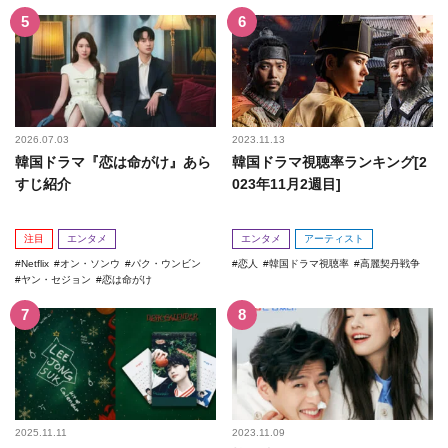
2026.07.03
2023.11.13
韓国ドラマ『恋は命がけ』あら
韓国ドラマ視聴率ランキング[2
すじ紹介
023年11月2週目]
注目
エンタメ
エンタメ
アーティスト
Netflix
オン・ソンウ
パク・ウンビン
恋人
韓国ドラマ視聴率
高麗契丹戦争
ヤン・セジョン
恋は命がけ
2025.11.11
2023.11.09