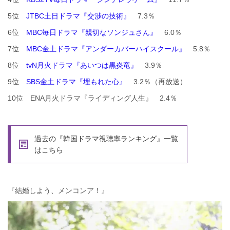
5位
JTBC土日ドラマ『交渉の技術』
7.3％
6位
MBC毎日ドラマ『親切なソンジュさん』
6.0％
7位
MBC金土ドラマ『アンダーカバーハイスクール』
5.8％
8位
tvN月火ドラマ『あいつは黒炎竜』
3.9％
9位
SBS金土ドラマ『埋もれた心』
3.2％（再放送）
10位 ENA月火ドラマ『ライディング人生』 2.4％
過去の『韓国ドラマ視聴率ランキング』一覧
はこちら
『結婚しよう、メンコンア！』