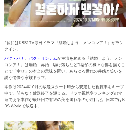
2位にはKBS1TV毎日ドラマ『結婚しよう、メンコンア！』がラン
クイン。
パク・ハナ
、
パク・サンナム
が主演を務める『結婚しよう、メン
コンア！』は離婚、再婚、駆け落ちなど“結婚”の様々な姿を描くこ
とで「幸せ」の本当の意味を問い、あらゆる世代の共感と笑いを
誘う愉快な家族ドラマ。
本作は2024年10月の放送スタート時から安定した視聴率をキープ
中で、間もなく放送終了を迎える。ドラマ視聴率ランキングの常
連である本作が最終回で有終の美を飾れるのか注目だ。日本ではK
BS Worldで放送中。