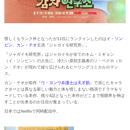
惜しくもランク外となったが11位にランクインしたのは
イ・ソン
ビン
、
カン・テオ
主演『ジャガイモ研究所』。
『ジャガイモ研究所』はジャガイモが全てのキム・ミギョン
（イ・ソンビン）の人生に、冷たい原則主義者のソ・ベクホ（カ
ン・テオ）が現れて繰り広げられるヒーリングコミカルロマン
ス。
カン・テオが前作『
ウ・ヨンウ弁護士は天才肌
』で演じたキャラ
クターとは異なる新しい魅力と体を惜しまない熱演でドラマをリ
ードしている本作。残り4話となった本作がどこまで視聴率を伸ば
すことが出来るのか注目が集まっている。
日本ではNetflixで同時配信中。