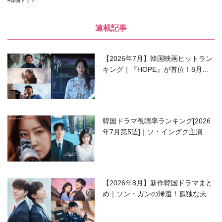
韓国ドラマ
連載記事
【2026年7月】韓国映画ヒットラン
キング｜『HOPE』が首位！8月公
開の注目作は？
韓国ドラマ視聴率ランキング[2026
年7月第5週]｜ソ・イングク主演の
ラブコメがついに最終回！
【2026年8月】新作韓国ドラマまと
め｜ソン・ガンの帰還！孤独な天才
高校生ピアニスト役