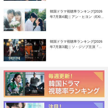
韓国ドラマ視聴率ランキング[2026
年7月第4週]｜アン・ヒヨン（EXID
ハニ）復帰作『愛が来る』に注目！
韓国ドラマ視聴率ランキング[2026
年7月第3週]｜ソ・ジソブ主演『エ
ージェント・キム』が勢い加速！