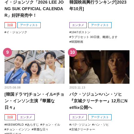
イ・ジョンソク「2026 LEE JO
韓国映画興行ランキング[2023
NG SUK OFFICIAL CALENDA
年10月]
R」好評発売中！
注目
アーティスト
エンタメ
アーティスト
イ・ジョンソク
1947ボストン
ラブリセット 30日後、離婚します
韓国映画
2025.08.08
2023.11.13
[韓国ドラマ]チョン・イル×チョ
パク・ソジュン×ハン・ソヒ
ン・インソン主演『華麗な
『京城クリーチャー』12月にN
日々』
etflix公開へ
注目
エンタメ
エンタメ
アーティスト
KBSWORLD
あらすじ
チョン・イル
パク･ソジュン
ハン・ソヒ
チョン・インソン
華麗な日々
京城クリーチャー