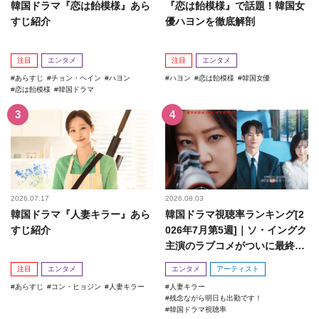
韓国ドラマ『恋は飴模様』あら
『恋は飴模様』で話題！韓国女
すじ紹介
優ハヨンを徹底解剖
注目
エンタメ
注目
エンタメ
あらすじ
チョン・ヘイン
ハヨン
ハヨン
恋は飴模様
韓国女優
恋は飴模様
韓国ドラマ
2026.07.17
2026.08.03
韓国ドラマ『人妻キラー』あら
韓国ドラマ視聴率ランキング[2
すじ紹介
026年7月第5週]｜ソ・イングク
主演のラブコメがついに最終
回！
注目
エンタメ
エンタメ
アーティスト
あらすじ
コン・ヒョジン
人妻キラー
人妻キラー
残念ながら明日も出勤です！
韓国ドラマ視聴率