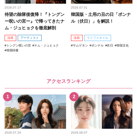
2026.07.17
2026.07.01
待望の除隊後復帰！『トングン
韓国版・土用の丑の日「ポンナ
ー呪いの宮ー』で帰ってきたナ
ル（伏日）」を解説！
ム・ジュヒョクを徹底解剖
注目
アーティスト
注目
ライフスタイル
トングン呪いの宮
ナム・ジュヒョク
サムゲタン
ポンナル
伏日
韓国文化
韓国俳優
アクセスランキング
2026.07.20
2026.08.07