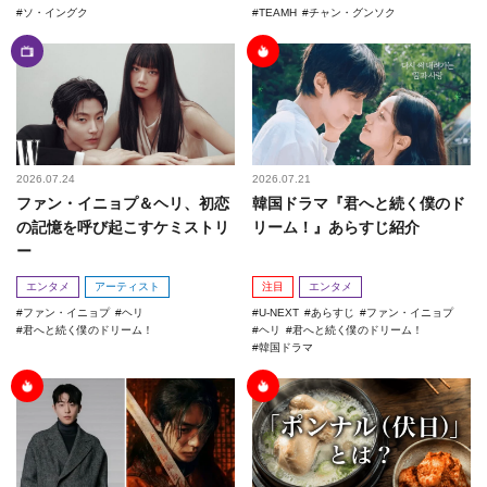
ソ・イングク
TEAMH
チャン・グンソク
2026.07.24
2026.07.21
ファン・イニョプ＆ヘリ、初恋
韓国ドラマ『君へと続く僕のド
の記憶を呼び起こすケミストリ
リーム！』あらすじ紹介
ー
エンタメ
アーティスト
注目
エンタメ
ファン・イニョプ
ヘリ
U-NEXT
あらすじ
ファン・イニョプ
君へと続く僕のドリーム！
ヘリ
君へと続く僕のドリーム！
韓国ドラマ