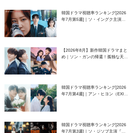
韓国ドラマ視聴率ランキング[2026
年7月第5週]｜ソ・イングク主演の
ラブコメがついに最終回！
【2026年8月】新作韓国ドラマまと
め｜ソン・ガンの帰還！孤独な天才
高校生ピアニスト役
韓国ドラマ視聴率ランキング[2026
年7月第4週]｜アン・ヒヨン（EXID
ハニ）復帰作『愛が来る』に注目！
韓国ドラマ視聴率ランキング[2026
年7月第3週]｜ソ・ジソブ主演『エ