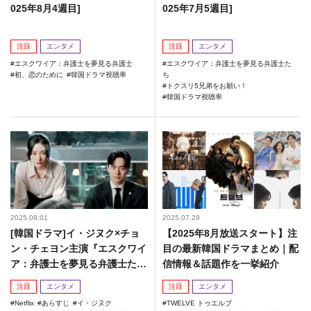
025年8月4週目]
025年7月5週目]
注目
エンタメ
注目
エンタメ
エスクワイア：弁護士を夢見る弁護士
エスクワイア：弁護士を夢見る弁護士た
初、恋のために
韓国ドラマ視聴率
ち
トクスリ5兄弟をお願い！
韓国ドラマ視聴率
2025.08.01
2025.07.29
[韓国ドラマ]イ・ジヌク×チョ
【2025年8月放送スタート】注
ン・チェヨン主演『エスクワイ
目の最新韓国ドラマまとめ｜配
ア：弁護士を夢見る弁護士た
信情報＆話題作を一挙紹介
ち』
注目
エンタメ
注目
エンタメ
Netflix
あらすじ
イ・ジヌク
TWELVE トゥエルブ