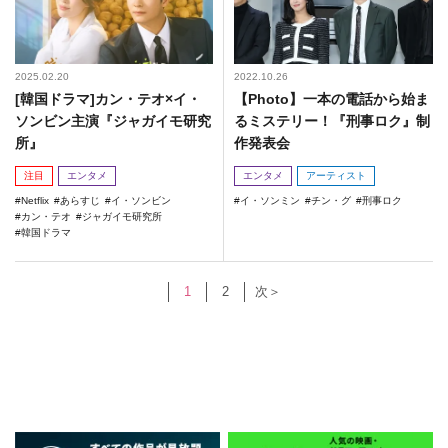
2025.02.20
2022.10.26
[韓国ドラマ]カン・テオ×イ・
【Photo】一本の電話から始ま
ソンビン主演『ジャガイモ研究
るミステリー！『刑事ロク』制
所』
作発表会
注目
エンタメ
エンタメ
アーティスト
Netflix
あらすじ
イ・ソンビン
イ・ソンミン
チン・グ
刑事ロク
カン・テオ
ジャガイモ研究所
韓国ドラマ
1
2
次＞