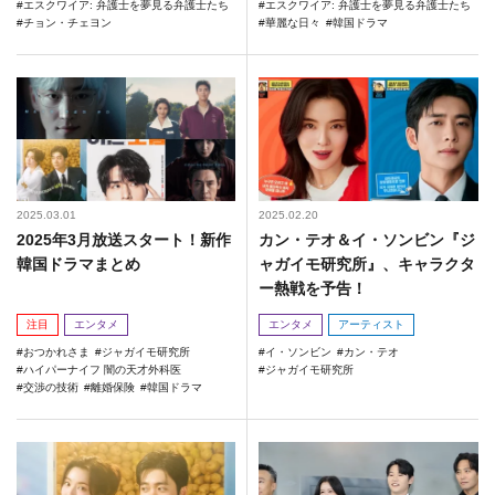
エスクワイア: 弁護士を夢見る弁護士たち
エスクワイア: 弁護士を夢見る弁護士たち
チョン・チェヨン
華麗な日々
韓国ドラマ
2025.03.01
2025.02.20
2025年3月放送スタート！新作
カン・テオ＆イ・ソンビン『ジ
韓国ドラマまとめ
ャガイモ研究所』、キャラクタ
ー熱戦を予告！
注目
エンタメ
エンタメ
アーティスト
おつかれさま
ジャガイモ研究所
イ・ソンビン
カン・テオ
ハイパーナイフ 闇の天才外科医
ジャガイモ研究所
交渉の技術
離婚保険
韓国ドラマ