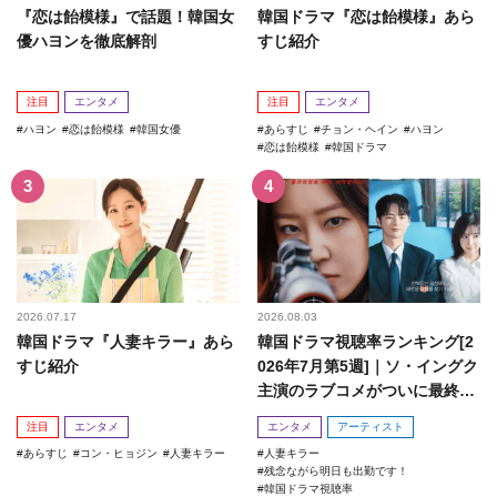
『恋は飴模様』で話題！韓国女
韓国ドラマ『恋は飴模様』あら
優ハヨンを徹底解剖
すじ紹介
注目
エンタメ
注目
エンタメ
ハヨン
恋は飴模様
韓国女優
あらすじ
チョン・ヘイン
ハヨン
恋は飴模様
韓国ドラマ
2026.07.17
2026.08.03
韓国ドラマ『人妻キラー』あら
韓国ドラマ視聴率ランキング[2
すじ紹介
026年7月第5週]｜ソ・イングク
主演のラブコメがついに最終
回！
注目
エンタメ
エンタメ
アーティスト
あらすじ
コン・ヒョジン
人妻キラー
人妻キラー
残念ながら明日も出勤です！
韓国ドラマ視聴率