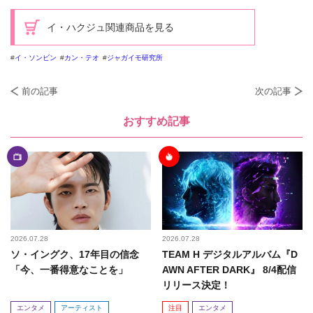
イ・ハクジュ関連商品を見る
イ・ソンビン
カン・テオ
ジャガイモ研究所
前の記事
次の記事
おすすめ記事
2026.07.28
2026.07.28
ソ・イングク、17年目の信念
TEAM H デジタルアルバム『D
「今、一番得意なことを」
AWN AFTER DARK』 8/4配信
リリース決定！
エンタメ
アーティスト
注目
エンタメ