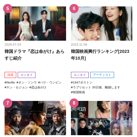
2026.07.03
2023.11.09
韓国ドラマ『恋は命がけ』あら
韓国映画興行ランキング[2023
すじ紹介
年10月]
注目
エンタメ
エンタメ
アーティスト
Netflix
オン・ソンウ
パク・ウンビン
1947ボストン
ヤン・セジョン
恋は命がけ
ラブリセット 30日後、離婚します
韓国映画