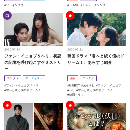
ソ・イングク
TEAMH
チャン・グンソク
2026.07.24
2026.07.21
ファン・イニョプ＆ヘリ、初恋
韓国ドラマ『君へと続く僕のド
の記憶を呼び起こすケミストリ
リーム！』あらすじ紹介
ー
エンタメ
アーティスト
注目
エンタメ
ファン・イニョプ
ヘリ
U-NEXT
あらすじ
ファン・イニョプ
君へと続く僕のドリーム！
ヘリ
君へと続く僕のドリーム！
韓国ドラマ