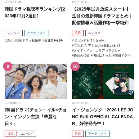
2023.11.13
2025.11.18
韓国ドラマ視聴率ランキング[2
【2025年12月放送スタート】
023年11月2週目]
注目の最新韓国ドラマまとめ｜
配信情報＆話題作を一挙紹介
エンタメ
アーティスト
注目
エンタメ
恋人
韓国ドラマ視聴率
高麗契丹戦争
ギョンドを待ちながら
プロボノ: アナタの正義救います!
メイド・イン・コリア
ラブミー
告白の代価
明日はきっと
韓国ドラマ
2025.08.08
2025.11.11
[韓国ドラマ]チョン・イル×チョ
イ・ジョンソク「2026 LEE JO
ン・インソン主演『華麗な
NG SUK OFFICIAL CALENDA
日々』
R」好評発売中！
注目
エンタメ
注目
アーティスト