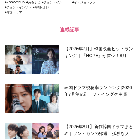
KBSWORLD
あらすじ
チョン・イル
イ・ジョンソク
チョン・インソン
華麗な日々
韓国ドラマ
連載記事
【2026年7月】韓国映画ヒットラン
キング｜『HOPE』が首位！8月公
開の注目作は？
韓国ドラマ視聴率ランキング[2026
年7月第5週]｜ソ・イングク主演の
ラブコメがついに最終回！
【2026年8月】新作韓国ドラマまと
め｜ソン・ガンの帰還！孤独な天才