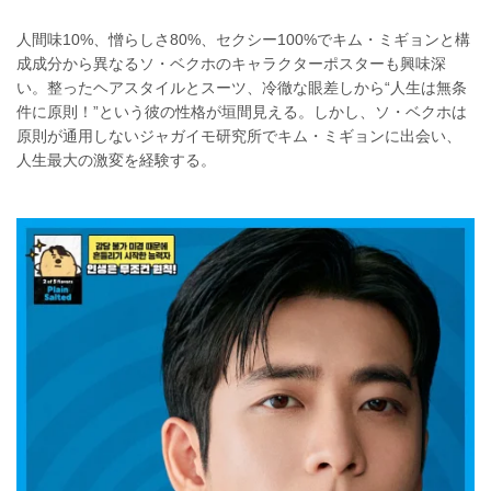
人間味10%、憎らしさ80%、セクシー100%でキム・ミギョンと構
成成分から異なるソ・ベクホのキャラクターポスターも興味深
い。整ったヘアスタイルとスーツ、冷徹な眼差しから“人生は無条
件に原則！”という彼の性格が垣間見える。しかし、ソ・ベクホは
原則が通用しないジャガイモ研究所でキム・ミギョンに出会い、
人生最大の激変を経験する。