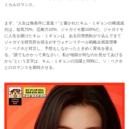
ミカルロマンス。
まず、“人生は無条件に直進！”と書かれたキム・ミギョンの構成成
分は、短気70%、忍耐力10%、ジャガイモ愛100%だ。ジャガイモ
に人生を賭けたキム・ミギョンは、ある日突然転がり込んできて
ジャガイモ研究所を揺るがすウォナンリテール戦略企画室理事
ソ・ベクホと対立し、予想もしなかったときめく変化を迎え
る。“誰でもかかって来なさい。私が地獄が何なのか見せてあげる
から”という文字は、キム・ミギョンの活躍と同時に、ソ・ベクホ
とのロマンスを期待させる。