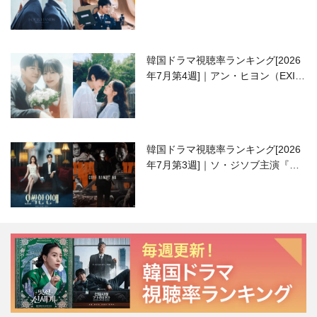
高校生ピアニスト役
韓国ドラマ視聴率ランキング[2026
年7月第4週]｜アン・ヒヨン（EXID
ハニ）復帰作『愛が来る』に注目！
韓国ドラマ視聴率ランキング[2026
年7月第3週]｜ソ・ジソブ主演『エ
ージェント・キム』が勢い加速！