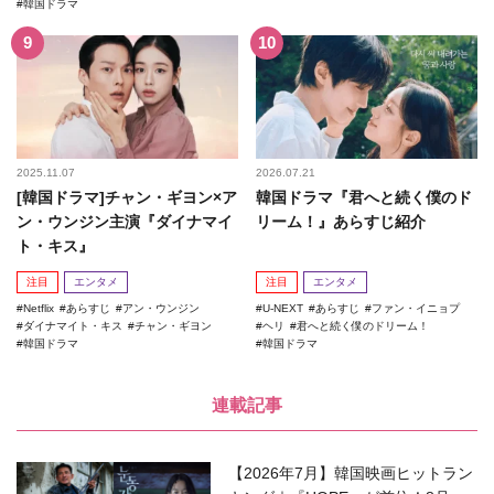
韓国ドラマ
2025.11.07
2026.07.21
[韓国ドラマ]チャン・ギヨン×ア
韓国ドラマ『君へと続く僕のド
ン・ウンジン主演『ダイナマイ
リーム！』あらすじ紹介
ト・キス』
注目
エンタメ
注目
エンタメ
Netflix
あらすじ
アン・ウンジン
U-NEXT
あらすじ
ファン・イニョプ
ダイナマイト・キス
チャン・ギヨン
ヘリ
君へと続く僕のドリーム！
韓国ドラマ
韓国ドラマ
連載記事
【2026年7月】韓国映画ヒットラン