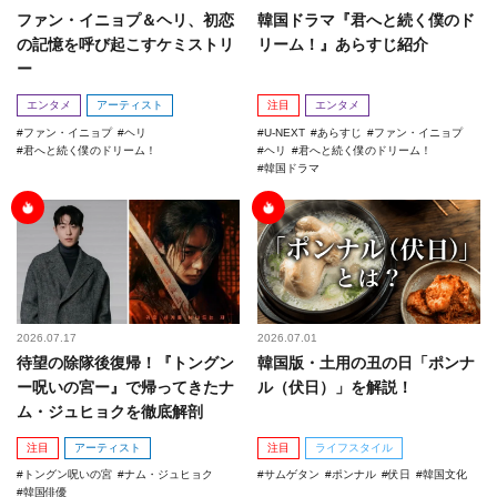
ファン・イニョプ＆ヘリ、初恋
韓国ドラマ『君へと続く僕のド
の記憶を呼び起こすケミストリ
リーム！』あらすじ紹介
ー
エンタメ
アーティスト
注目
エンタメ
ファン・イニョプ
ヘリ
U-NEXT
あらすじ
ファン・イニョプ
君へと続く僕のドリーム！
ヘリ
君へと続く僕のドリーム！
韓国ドラマ
2026.07.17
2026.07.01
待望の除隊後復帰！『トングン
韓国版・土用の丑の日「ポンナ
ー呪いの宮ー』で帰ってきたナ
ル（伏日）」を解説！
ム・ジュヒョクを徹底解剖
注目
アーティスト
注目
ライフスタイル
トングン呪いの宮
ナム・ジュヒョク
サムゲタン
ポンナル
伏日
韓国文化
韓国俳優