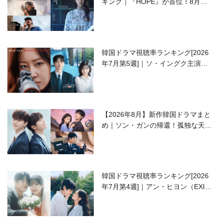
キング｜『HOPE』が首位！8月公
開の注目作は？
韓国ドラマ視聴率ランキング[2026
年7月第5週]｜ソ・イングク主演の
ラブコメがついに最終回！
【2026年8月】新作韓国ドラマまと
め｜ソン・ガンの帰還！孤独な天才
高校生ピアニスト役
韓国ドラマ視聴率ランキング[2026
年7月第4週]｜アン・ヒヨン（EXID
ハニ）復帰作『愛が来る』に注目！