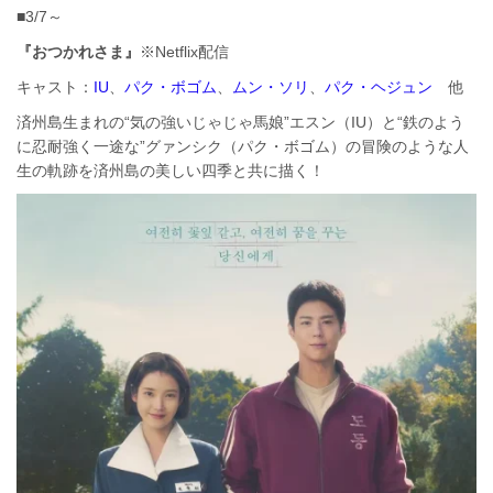
■3/7～
『おつかれさま』
※Netflix配信
キャスト：
IU
、
パク・ボゴム
、
ムン・ソリ
、
パク・ヘジュン
他
済州島生まれの“気の強いじゃじゃ馬娘”エスン（IU）と“鉄のよう
に忍耐強く一途な”グァンシク（パク・ボゴム）の冒険のような人
生の軌跡を済州島の美しい四季と共に描く！