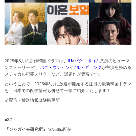
2025年3月の新作韓国ドラマは、
IU
×
パク・ボゴム
共演のヒューマ
ンストーリー や、
パク・ウンビン
×
ソル・ギョング
が主演を務める
メディカル犯罪スリラーなど、話題作が豊富です♪
ということで、2025年3月に放送が開始する注目の最新韓国ドラマ
を、日本での配信情報も併せて一挙ご紹介いたします！
※配信・放送情報は随時更新
■3/1～
『ジャガイモ研究所』
※Netflix配信