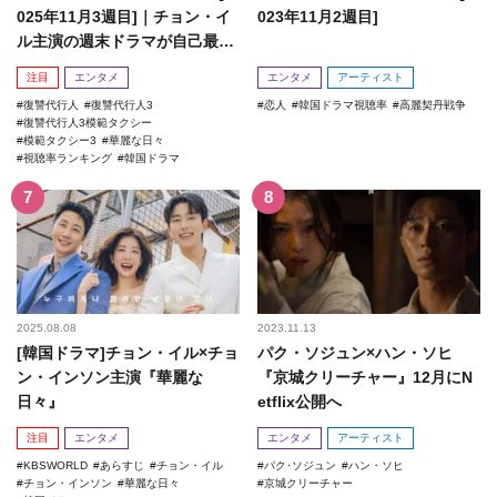
025年11月3週目]｜チョン・イ
023年11月2週目]
ル主演の週末ドラマが自己最高
記録を更新！
注目
エンタメ
エンタメ
アーティスト
復讐代行人
復讐代行人3
恋人
韓国ドラマ視聴率
高麗契丹戦争
復讐代行人3模範タクシー
模範タクシー3
華麗な日々
視聴率ランキング
韓国ドラマ
2025.08.08
2023.11.13
[韓国ドラマ]チョン・イル×チョ
パク・ソジュン×ハン・ソヒ
ン・インソン主演『華麗な
『京城クリーチャー』12月にN
日々』
etflix公開へ
注目
エンタメ
エンタメ
アーティスト
KBSWORLD
あらすじ
チョン・イル
パク･ソジュン
ハン・ソヒ
チョン・インソン
華麗な日々
京城クリーチャー