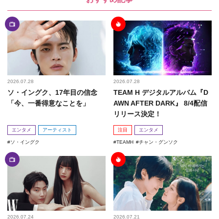
2026.07.28
2026.07.28
ソ・イングク、17年目の信念
TEAM H デジタルアルバム『D
「今、一番得意なことを」
AWN AFTER DARK』 8/4配信
リリース決定！
エンタメ
アーティスト
注目
エンタメ
ソ・イングク
TEAMH
チャン・グンソク
2026.07.24
2026.07.21