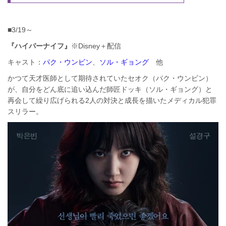
■3/19～
『ハイパーナイフ』
※Disney＋配信
キャスト：
パク・ウンビン
、
ソル・ギョング
他
かつて天才医師として期待されていたセオク（パク・ウンビン）
が、自分をどん底に追い込んだ師匠ドッキ（ソル・ギョング）と
再会して繰り広げられる2人の対決と成長を描いたメディカル犯罪
スリラー。