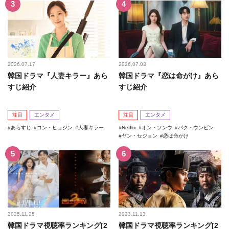
2026.07.17
2026.07.03
韓国ドラマ『人妻キラー』あら
韓国ドラマ『恋は命がけ』あら
すじ紹介
すじ紹介
注目
エンタメ
注目
エンタメ
あらすじ
コン・ヒョジン
人妻キラー
Netflix
オン・ソンウ
パク・ウンビン
ヤン・セジョン
恋は命がけ
2025.11.25
2023.11.13
韓国ドラマ視聴率ランキング[2
韓国ドラマ視聴率ランキング[2