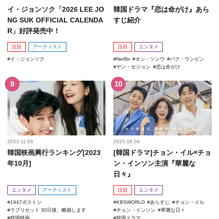
イ・ジョンソク「2026 LEE JO
韓国ドラマ『恋は命がけ』あら
NG SUK OFFICIAL CALENDA
すじ紹介
R」好評発売中！
注目
アーティスト
注目
エンタメ
イ・ジョンソク
Netflix
オン・ソンウ
パク・ウンビン
ヤン・セジョン
恋は命がけ
2023.11.09
2025.08.08
韓国映画興行ランキング[2023
[韓国ドラマ]チョン・イル×チョ
年10月]
ン・インソン主演『華麗な
日々』
エンタメ
アーティスト
注目
エンタメ
1947ボストン
KBSWORLD
あらすじ
チョン・イル
ラブリセット 30日後、離婚します
チョン・インソン
華麗な日々
韓国映画
韓国ドラマ