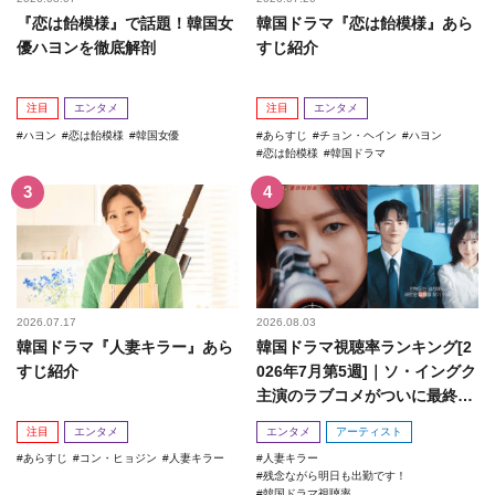
『恋は飴模様』で話題！韓国女
韓国ドラマ『恋は飴模様』あら
優ハヨンを徹底解剖
すじ紹介
注目
エンタメ
注目
エンタメ
ハヨン
恋は飴模様
韓国女優
あらすじ
チョン・ヘイン
ハヨン
恋は飴模様
韓国ドラマ
2026.07.17
2026.08.03
韓国ドラマ『人妻キラー』あら
韓国ドラマ視聴率ランキング[2
すじ紹介
026年7月第5週]｜ソ・イングク
主演のラブコメがついに最終
回！
注目
エンタメ
エンタメ
アーティスト
あらすじ
コン・ヒョジン
人妻キラー
人妻キラー
残念ながら明日も出勤です！
韓国ドラマ視聴率