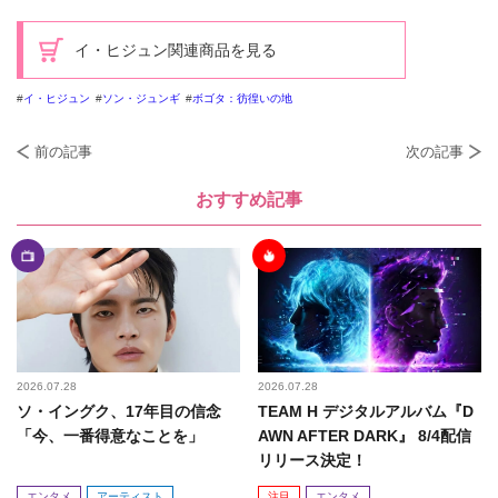
イ・ヒジュン関連商品を見る
イ・ヒジュン
ソン・ジュンギ
ボゴタ：彷徨いの地
前の記事
次の記事
おすすめ記事
2026.07.28
2026.07.28
ソ・イングク、17年目の信念
TEAM H デジタルアルバム『D
「今、一番得意なことを」
AWN AFTER DARK』 8/4配信
リリース決定！
エンタメ
アーティスト
注目
エンタメ