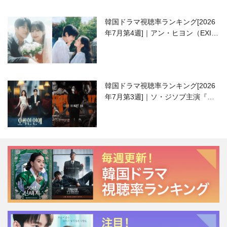
韓国ドラマ視聴率ランキング[2026
年7月第4週]｜アン・ヒヨン（EXID
ハニ）復帰作『愛が来る』に注目！
韓国ドラマ視聴率ランキング[2026
年7月第3週]｜ソ・ジソブ主演『エ
ージェント・キム』が勢い加速！