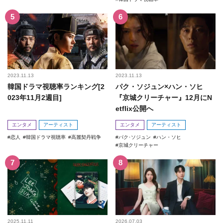
2023.11.13
2023.11.13
韓国ドラマ視聴率ランキング[2
パク・ソジュン×ハン・ソヒ
023年11月2週目]
『京城クリーチャー』12月にN
etflix公開へ
エンタメ
アーティスト
エンタメ
アーティスト
恋人
韓国ドラマ視聴率
高麗契丹戦争
パク･ソジュン
ハン・ソヒ
京城クリーチャー
2025.11.11
2026.07.03