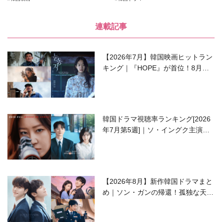
連載記事
【2026年7月】韓国映画ヒットラン
キング｜『HOPE』が首位！8月公
開の注目作は？
韓国ドラマ視聴率ランキング[2026
年7月第5週]｜ソ・イングク主演の
ラブコメがついに最終回！
【2026年8月】新作韓国ドラマまと
め｜ソン・ガンの帰還！孤独な天才
高校生ピアニスト役