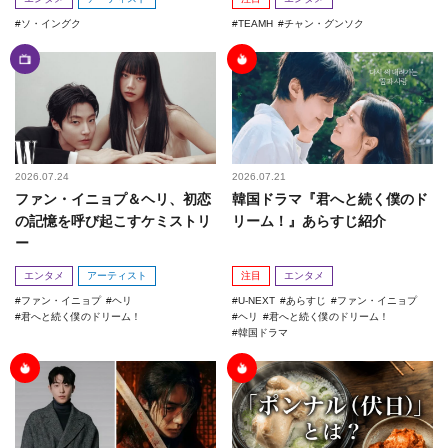
ソ・イングク
TEAMH
チャン・グンソク
2026.07.24
2026.07.21
ファン・イニョプ＆ヘリ、初恋
韓国ドラマ『君へと続く僕のド
の記憶を呼び起こすケミストリ
リーム！』あらすじ紹介
ー
エンタメ
アーティスト
注目
エンタメ
ファン・イニョプ
ヘリ
U-NEXT
あらすじ
ファン・イニョプ
君へと続く僕のドリーム！
ヘリ
君へと続く僕のドリーム！
韓国ドラマ