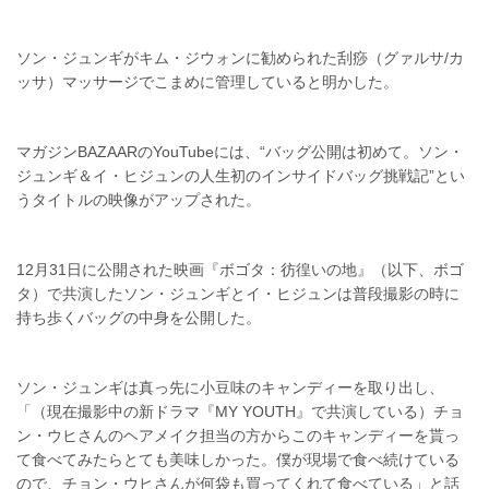
ソン・ジュンギがキム・ジウォンに勧められた刮痧（グァルサ/カ
ッサ）マッサージでこまめに管理していると明かした。
マガジンBAZAARのYouTubeには、“バッグ公開は初めて。ソン・
ジュンギ＆イ・ヒジュンの人生初のインサイドバッグ挑戦記”とい
うタイトルの映像がアップされた。
12月31日に公開された映画『ボゴタ：彷徨いの地』（以下、ボゴ
タ）で共演したソン・ジュンギとイ・ヒジュンは普段撮影の時に
持ち歩くバッグの中身を公開した。
ソン・ジュンギは真っ先に小豆味のキャンディーを取り出し、
「（現在撮影中の新ドラマ『MY YOUTH』で共演している）チョ
ン・ウヒさんのヘアメイク担当の方からこのキャンディーを貰っ
て食べてみたらとても美味しかった。僕が現場で食べ続けている
ので、チョン・ウヒさんが何袋も買ってくれて食べている」と話