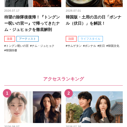
2026.07.17
2026.07.01
待望の除隊後復帰！『トングン
韓国版・土用の丑の日「ポンナ
ー呪いの宮ー』で帰ってきたナ
ル（伏日）」を解説！
ム・ジュヒョクを徹底解剖
注目
アーティスト
注目
ライフスタイル
トングン呪いの宮
ナム・ジュヒョク
サムゲタン
ポンナル
伏日
韓国文化
韓国俳優
アクセスランキング
2026.08.07
2026.07.20